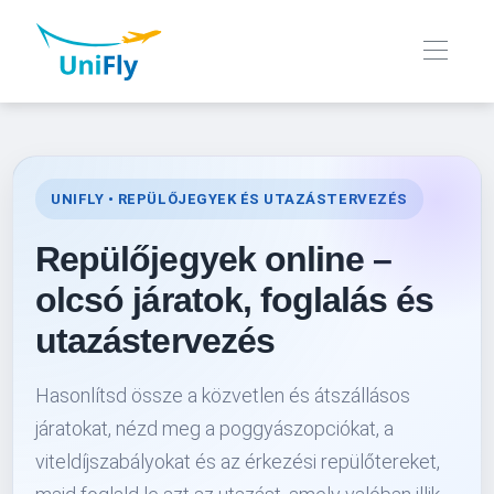
UNIFLY • REPÜLŐJEGYEK ÉS UTAZÁSTERVEZÉS
Repülőjegyek online –
olcsó járatok, foglalás és
utazástervezés
Hasonlítsd össze a közvetlen és átszállásos
járatokat, nézd meg a poggyászopciókat, a
viteldíjszabályokat és az érkezési repülőtereket,