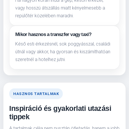
Ha nagyon korán indul a gép, későn érkezel,
vagy hosszú átszállás miatt kényelmesebb a
repülőtér közelében maradni.
Mikor hasznos a transzfer vagy taxi?
Késő esti érkezésnél, sok poggyásszal, családi
útnál vagy akkor, ha gyorsan és kiszámíthatóan
szeretnél a hotelhez jutni.
HASZNOS TARTALMAK
Inspiráció és gyakorlati utazási
tippek
A tartalmak célja nem pusztán ötletadás, hanem a jobb