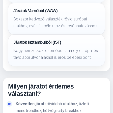
Járatok Varsóból (WAW)
Sokszor kedvező választék rövid európai
utakhoz, nyári úti célokhoz és továbbutazáshoz.
Járatok Isztambulból (IST)
Nagy nemzetközi csomópont, amely európai és
távolabbi útvonalaknál is erős belépési pont.
Milyen járatot érdemes
választani?
Közvetlen járat:
rövidebb utakhoz, üzleti
menetrendhez, hétvégi city breakhez.