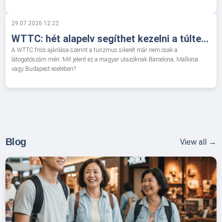
29.07.2026 12:22
WTTC: hét alapelv segíthet kezelni a túlterhelt úti célokat a nyári csúcsban
A WTTC friss ajánlása szerint a turizmus sikerét már nem csak a
látogatószám méri. Mit jelent ez a magyar utazóknak Barcelona, Mallorca
vagy Budapest esetében?
Blog
View all →