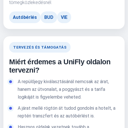
tömegközlekedésnél.
Autóbérlés
BUD
VIE
TERVEZÉS ÉS TÁMOGATÁS
Miért érdemes a UniFly oldalon
tervezni?
A repülőjegy kiválasztásánál nemcsak az árat,
hanem az útvonalat, a poggyászt és a tarifa
logikáját is figyelembe veheted.
A járat mellé rögtön át tudod gondolni a hotelt, a
reptéri transzfert és az autóbérlést is.
Hasznos oldalak vezetnek tovább a