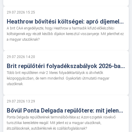
29.07.2026 15:25
Heathrow bővítési költségei: apró díjemelésből nagy londoni repülőtéri fordulat lehet
A brit CAA engedélyezte, hogy Heathrow a harmadik kifutó előkészítési
költségeinek egy részét később díjakon keresztül visszanyerje. Mit jelenthet ez
a magyar utazóknak?
29.07.2026 14:20
Brit repülőtéri folyadékszabályok 2026-ban: hol nem elég már a 100 ml-es rutin?
Több brit repülőtéren már 2 literes folyadéktartályok is átvihetők
kézipoggyászban, de nem mindenhol. Gyakorlati útmutató magyar
utazóknak.
29.07.2026 13:29
Bővül Ponta Delgada repülőtere: mit jelent az azori utazásra készülő magyaroknak?
Ponta Delgada repülőterének terminálbővítése az Azori-szigetek növekvő
turisztikai keresletére reagál. Mit jelent ez a magyar utazóknak,
átszállásoknak, autóbérlésnek és szállásfoglalásnak?