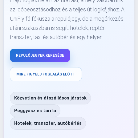
majd foglald le azt az utazást, amely valóban illik
az időbeosztásodhoz és a teljes út logikájához. A
UniFly fő fókusza a repülőjegy, de a megérkezés
utáni szakaszban is segít: hotelek, reptéri
transzfer, taxi és autóbérlés egy helyen.
REPÜLŐJEGYEK KERESÉSE
MIRE FIGYELJ FOGLALÁS ELŐTT
Közvetlen és átszállásos járatok
Poggyász és tarifa
Hotelek, transzfer, autóbérlés