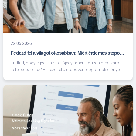
22.05.2026
Fedezd fel a világot okosabban: Miért érdemes stopover programmal utaznod?
Tudtad, hogy egyetlen repülőjegy áráért két izgalmas várost
is felfedezhetsz? Fedezd fel a stopover programok előnyeit,
spórolj az utazáson, és tedd felejthetetlenné a hosszú
átszállásokat az unifly.hu szakértő tippjeivel.