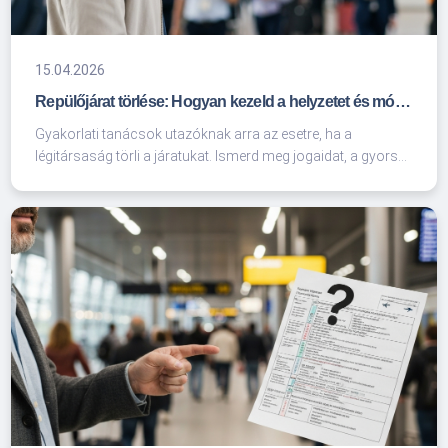
15.04.2026
Repülőjárat törlése: Hogyan kezeld a helyzetet és módosítsd az utazási terveidet
Gyakorlati tanácsok utazóknak arra az esetre, ha a
légitársaság törli a járatukat. Ismerd meg jogaidat, a gyors
újrafoglalás menetét és azt, hogyan hozhatod ki a legtöbbet
egy kényszerű változtatásból a unifly.hu szakértőinek
segítségével.