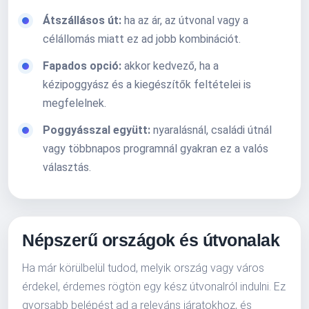
Átszállásos út:
ha az ár, az útvonal vagy a
célállomás miatt ez ad jobb kombinációt.
Fapados opció:
akkor kedvező, ha a
kézipoggyász és a kiegészítők feltételei is
megfelelnek.
Poggyásszal együtt:
nyaralásnál, családi útnál
vagy többnapos programnál gyakran ez a valós
választás.
Népszerű országok és útvonalak
Ha már körülbelül tudod, melyik ország vagy város
érdekel, érdemes rögtön egy kész útvonalról indulni. Ez
gyorsabb belépést ad a releváns járatokhoz, és