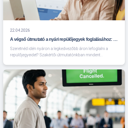
22.04.2026
A végső útmutató a nyári repülőjegyek foglalásához: Hogyan utazz okosan és olcsón?
Szeretnéd idén nyáron a legkedvezőbb áron lefoglalni a
repülőjegyeidet? Szakértői útmutatónkban mindent
megtudhatsz a dinamikus árazásról, a legjobb foglalási
időszakokról és arról, hogyan kerüld el a szezonális
csapdákat.