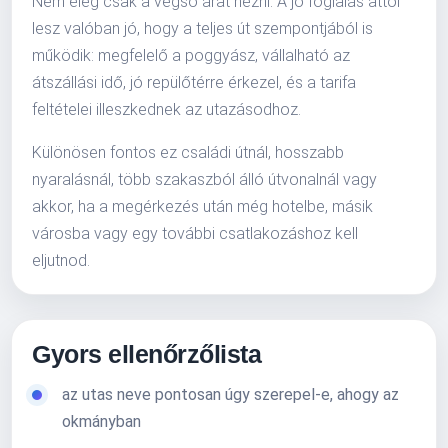
Nem elég csak a végső árat nézni. A jó foglalás attól
lesz valóban jó, hogy a teljes út szempontjából is
működik: megfelelő a poggyász, vállalható az
átszállási idő, jó repülőtérre érkezel, és a tarifa
feltételei illeszkednek az utazásodhoz.
Különösen fontos ez családi útnál, hosszabb
nyaralásnál, több szakaszból álló útvonalnál vagy
akkor, ha a megérkezés után még hotelbe, másik
városba vagy egy további csatlakozáshoz kell
eljutnod.
Gyors ellenőrzőlista
az utas neve pontosan úgy szerepel-e, ahogy az
okmányban