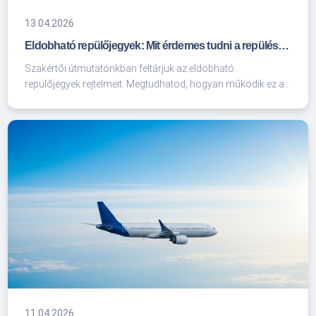
13.04.2026
Eldobható repülőjegyek: Mit érdemes tudni a repülési trükkökről?
Szakértői útmutatónkban feltárjuk az eldobható
repülőjegyek rejtelmeit. Megtudhatod, hogyan működik ez a
technika, milyen kockázatokkal jár, és mikor érdemes élni
ezzel a lehetőséggel az utazások során.
11.04.2026