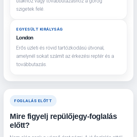
utakhoz vagy továbbutazáshoz a görög
szigetek felé.
EGYESÜLT KIRÁLYSÁG
London
Erős üzleti és rövid tartózkodású útvonal,
amelynél sokat számít az érkezési reptér és a
továbbutazás.
FOGLALÁS ELŐTT
Mire figyelj repülőjegy-foglalás
előtt?