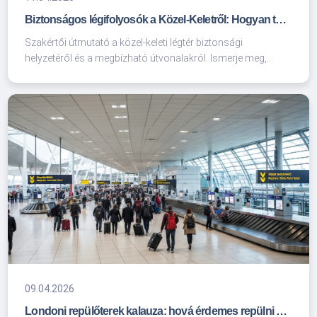
Biztonságos légifolyosók a Közel-Keletről: Hogyan tervezzünk gondtalan utazást?
Szakértői útmutató a közel-keleti légtér biztonsági
helyzetéről és a megbízható útvonalakról. Ismerje meg,
hogyan garantálják a légitársaságok az utasok biztonságát
és hogyan találhatja meg a legjobb jegyeket az unifly.hu-n.
09.04.2026
Londoni repülőterek kalauza: hová érdemes repülni az Egyesült Államokból?