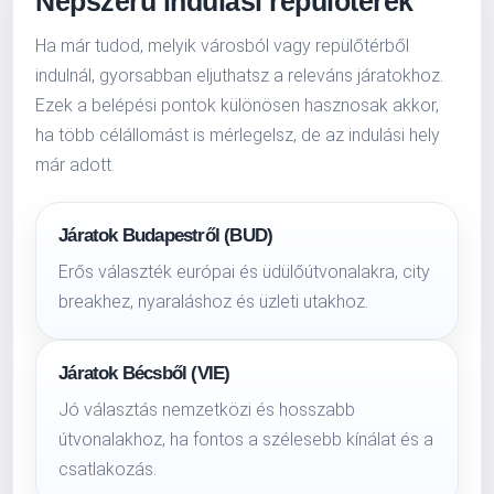
Népszerű indulási repülőterek
Ha már tudod, melyik városból vagy repülőtérből
indulnál, gyorsabban eljuthatsz a releváns járatokhoz.
Ezek a belépési pontok különösen hasznosak akkor,
ha több célállomást is mérlegelsz, de az indulási hely
már adott.
Járatok Budapestről (BUD)
Erős választék európai és üdülőútvonalakra, city
breakhez, nyaraláshoz és üzleti utakhoz.
Járatok Bécsből (VIE)
Jó választás nemzetközi és hosszabb
útvonalakhoz, ha fontos a szélesebb kínálat és a
csatlakozás.