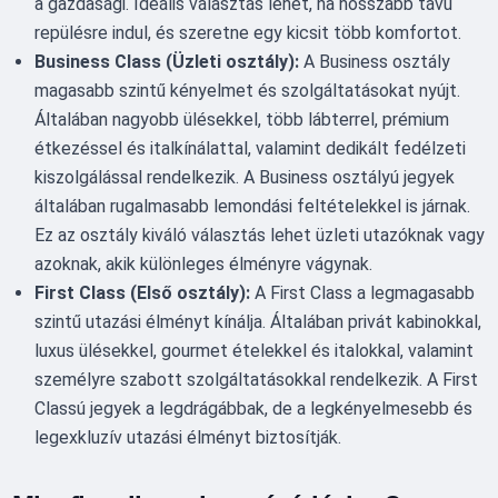
a gazdasági. Ideális választás lehet, ha hosszabb távú
repülésre indul, és szeretne egy kicsit több komfortot.
Business Class (Üzleti osztály):
A Business osztály
magasabb szintű kényelmet és szolgáltatásokat nyújt.
Általában nagyobb ülésekkel, több lábterrel, prémium
étkezéssel és italkínálattal, valamint dedikált fedélzeti
kiszolgálással rendelkezik. A Business osztályú jegyek
általában rugalmasabb lemondási feltételekkel is járnak.
Ez az osztály kiváló választás lehet üzleti utazóknak vagy
azoknak, akik különleges élményre vágynak.
First Class (Első osztály):
A First Class a legmagasabb
szintű utazási élményt kínálja. Általában privát kabinokkal,
luxus ülésekkel, gourmet ételekkel és italokkal, valamint
személyre szabott szolgáltatásokkal rendelkezik. A First
Classú jegyek a legdrágábbak, de a legkényelmesebb és
legexkluzív utazási élményt biztosítják.