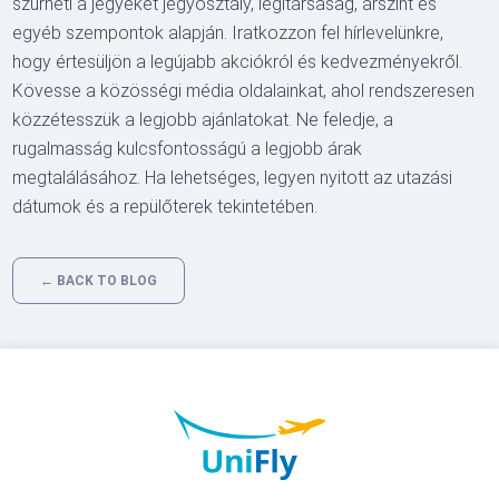
szűrheti a jegyeket jegyosztály, légitársaság, árszint és
egyéb szempontok alapján. Iratkozzon fel hírlevelünkre,
hogy értesüljön a legújabb akciókról és kedvezményekről.
Kövesse a közösségi média oldalainkat, ahol rendszeresen
közzétesszük a legjobb ajánlatokat. Ne feledje, a
rugalmasság kulcsfontosságú a legjobb árak
megtalálásához. Ha lehetséges, legyen nyitott az utazási
dátumok és a repülőterek tekintetében.
← BACK TO BLOG