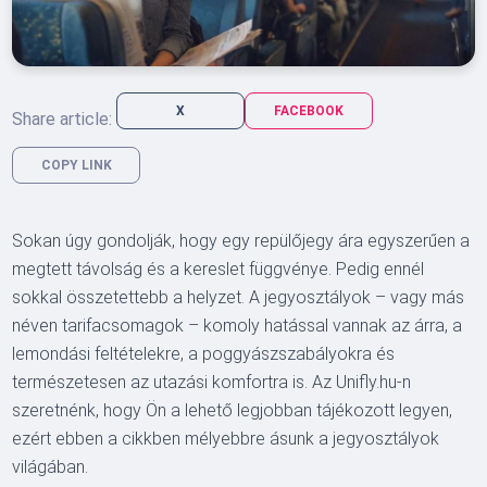
X
FACEBOOK
Share article:
COPY LINK
Sokan úgy gondolják, hogy egy repülőjegy ára egyszerűen a
megtett távolság és a kereslet függvénye. Pedig ennél
sokkal összetettebb a helyzet. A jegyosztályok – vagy más
néven tarifacsomagok – komoly hatással vannak az árra, a
lemondási feltételekre, a poggyászszabályokra és
természetesen az utazási komfortra is. Az Unifly.hu-n
szeretnénk, hogy Ön a lehető legjobban tájékozott legyen,
ezért ebben a cikkben mélyebbre ásunk a jegyosztályok
világában.