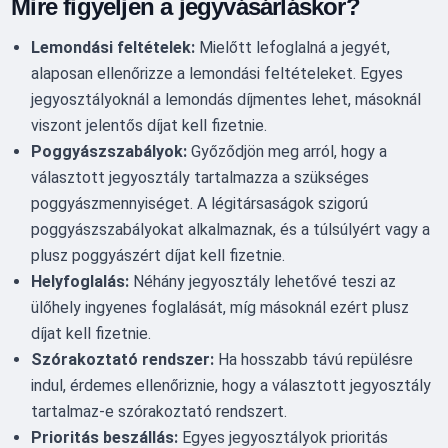
Mire figyeljen a jegyvásárláskor?
Lemondási feltételek:
Mielőtt lefoglalná a jegyét,
alaposan ellenőrizze a lemondási feltételeket. Egyes
jegyosztályoknál a lemondás díjmentes lehet, másoknál
viszont jelentős díjat kell fizetnie.
Poggyászszabályok:
Győződjön meg arról, hogy a
választott jegyosztály tartalmazza a szükséges
poggyászmennyiséget. A légitársaságok szigorú
poggyászszabályokat alkalmaznak, és a túlsúlyért vagy a
plusz poggyászért díjat kell fizetnie.
Helyfoglalás:
Néhány jegyosztály lehetővé teszi az
ülőhely ingyenes foglalását, míg másoknál ezért plusz
díjat kell fizetnie.
Szórakoztató rendszer:
Ha hosszabb távú repülésre
indul, érdemes ellenőriznie, hogy a választott jegyosztály
tartalmaz-e szórakoztató rendszert.
Prioritás beszállás:
Egyes jegyosztályok prioritás