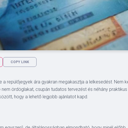
COPY LINK
 de a repülőjegyek ára gyakran megakasztja a lelkesedést. Nem k
m ördöglakat, csupán tudatos tervezést és néhány praktikus tipp
között, hogy a lehető legjobb ajánlatot kapd.
em egyszerű, de általánosságban elmondható, hogy minél előbb, a