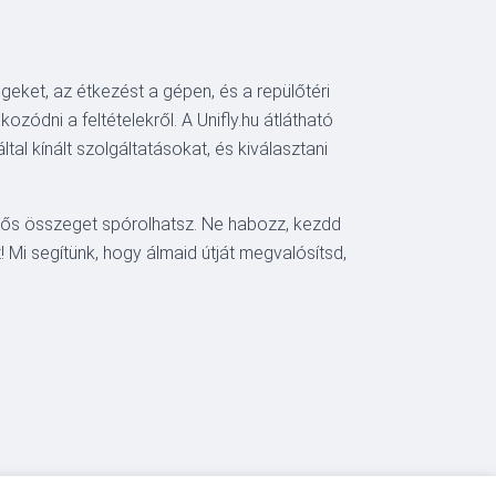
geket, az étkezést a gépen, és a repülőtéri
ozódni a feltételekről. A Unifly.hu átlátható
al kínált szolgáltatásokat, és kiválasztani
entős összeget spórolhatsz. Ne habozz, kezdd
 Mi segítünk, hogy álmaid útját megvalósítsd,