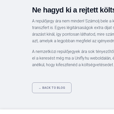
Ne hagyd ki a rejtett köl
A repülőjegy ára nem minden! Számolj bele a k
transzfert is. Egyes légitársaságok extra díjat
árazást kínál, így pontosan láthatod, mire szá
azt, amelyik a legjobban megfelel az igényeid
A nemzetközi repülőjegyek ára sok tényezőtől 
el a keresést még ma a Unifly.hu weboldalán, 
anélkül, hogy kifeszítenéd a költségvetésedet.
← BACK TO BLOG