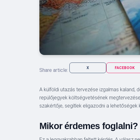
X
FACEBOOK
Share article:
A külföldi utazás tervezése izgalmas kaland,
repülőjegyek költségvetésének megtervezése ne
szakértője, segítlek eligazodni a lehetőségek 
Mikor érdemes foglalni?
Ez a leggyakrabban feltett kérdés. A válasz n