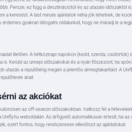
bb. Persze, ez függ a desztinációtól és az utazási időszaktól is
ni a keresést. A last minute ajánlatok néha jók lehetnek, de ko
t, így érdemes gyakran látogatni oldalunkat, hogy ne maradj le a le
aidat illetően. A hétköznapi napokon (kedd, szerda, csütörtök) 
 is. Kerüld az ünnepi időszakokat és a nyári főszezont, ha spóro
öbb utazás a repülőtérig megéri a jelentős ármegtakarítást. A Un
pülőterek árait.
érni az akciókat
különösen az off-season időszakokban. Iratkozz fel a hírlevelei
 a Unifly.hu weboldalán. Az árfigyelő automatikusan értesít, ha a
ik, ezért fontos, hogy rendszeresen ellenőrizd az ajánlatokat.