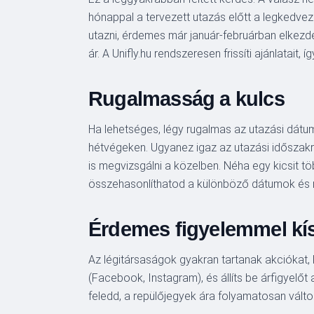
hónappal a tervezett utazás előtt a legkedvező
utazni, érdemes már január-februárban elkezde
ár. A Unifly.hu rendszeresen frissíti ajánlatai
Rugalmasság a kulcs
Ha lehetséges, légy rugalmas az utazási dátum
hétvégeken. Ugyanez igaz az utazási időszakra
is megvizsgálni a közelben. Néha egy kicsit t
összehasonlíthatod a különböző dátumok és re
Érdemes figyelemmel kís
Az légitársaságok gyakran tartanak akciókat, 
(Facebook, Instagram), és állíts be árfigyelőt
feledd, a repülőjegyek ára folyamatosan változ