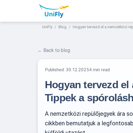
UniFly
Blog
Hogyan tervezd el a nemzetközi re
← Back to blog
Published:
30.12.2025
4 min read
Hogyan tervezd el 
Tippek a spórolás
A nemzetközi repülőjegyek ára so
cikkben bemutatjuk a legfontosabb
külföldi utazást.