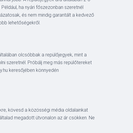
. Például, ha nyári főszezonban szeretnél
ckázatosak, és nem mindig garantált a kedvező
gjobb lehetőségekről.
általában olcsóbbak a repülőjegyek, mint a
lni szeretnél. Próbálj meg más repülőtereket
ifly.hu keresőjében könnyedén
nkre, kövesd a közösségi média oldalainkat
z általad megadott útvonalon az ár csökken. Ne