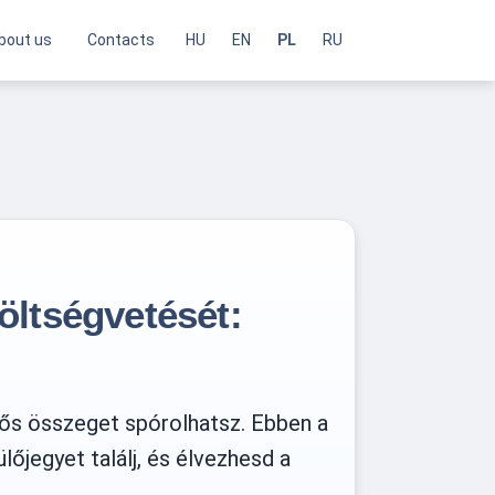
bout us
Contacts
HU
EN
PL
RU
öltségvetését:
tős összeget spórolhatsz. Ebben a
őjegyet találj, és élvezhesd a