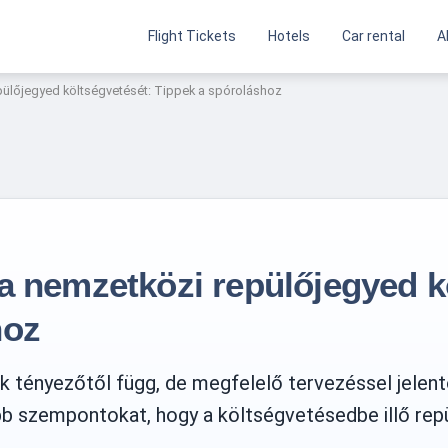
Flight Tickets
Hotels
Car rental
A
pülőjegyed költségvetését: Tippek a spóroláshoz
a nemzetközi repülőjegyed k
hoz
k tényezőtől függ, de megfelelő tervezéssel jelen
 szempontokat, hogy a költségvetésedbe illő repül