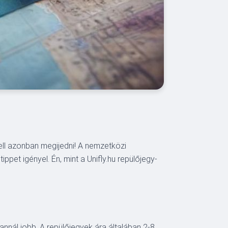
ell azonban megijedni! A nemzetközi
et igényel. Én, mint a Unifly.hu repülőjegy-
nnál jobb. A repülőjegyek ára általában 2-8