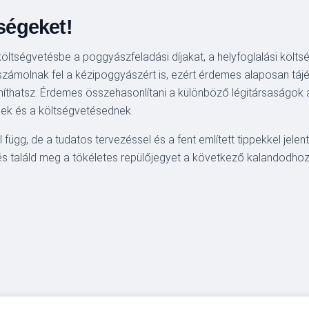
tségeket!
öltségvetésbe a poggyászfeladási díjakat, a helyfoglalási költsé
 számolnak fel a kézipoggyászért is, ezért érdemes alaposan tájék
míthatsz. Érdemes összehasonlítani a különböző légitársaságok ált
nek és a költségvetésednek.
függ, de a tudatos tervezéssel és a fent említett tippekkel jel
és találd meg a tökéletes repülőjegyet a következő kalandodhoz!