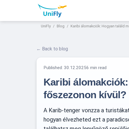
UniFly
Blog
Karibi álomakciók: Hogyan találd m
← Back to blog
Published:
30.12.2025
6 min read
Karibi álomakciók:
főszezonon kívül?
A Karib-tenger vonzza a turistákat
hogyan élvezheted ezt a paradics
találhatsz meg lenyűgöző repülője