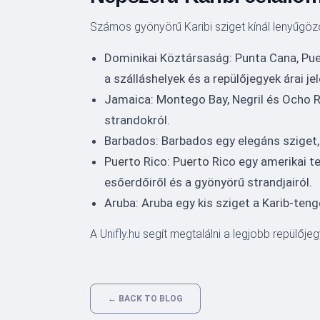
Számos gyönyörű Karibi sziget kínál lenyűgöz
Dominikai Köztársaság: Punta Cana, Pue
a szálláshelyek és a repülőjegyek árai j
Jamaica: Montego Bay, Negril és Ocho Ri
strandokról.
Barbados: Barbados egy elegáns sziget, 
Puerto Rico: Puerto Rico egy amerikai ter
esőerdőiről és a gyönyörű strandjairól.
Aruba: Aruba egy kis sziget a Karib-teng
A
Unifly.hu
segít megtalálni a legjobb repülője
← BACK TO BLOG