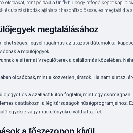
tó oldalakat, mint például a
Unifly.hu
, hogy átfogó képet kapj a pi
k és utazási irodák ajánlatait hasonlítsd össze, és megtaláld a
ülőjegyek megtalálásához
lehetséges, legyél rugalmas az utazási dátumokkal kapcsol
sóbbak a repülőjegyek.
vannak-e alternatív repülőterek a célállomás közelében. Néh
alában olcsóbbak, mint a közvetlen járatok. Ha nem sietsz,
ülőjegyet és a szállást külön foglalni, mint egy csomagban.
demes csatlakozni a légitársaságok hűségprogramjaihoz. Ez
ülőjegyekre vagy más előnyökre válthatsz fel.
mások a főszezonon kívül