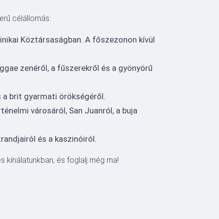
erű célállomás:
inikai Köztársaságban. A főszezonon kívül
ggae zenéről, a fűszerekről és a gyönyörű
 a brit gyarmati örökségéről.
rténelmi városáról, San Juanról, a buja
andjairól és a kaszinóiról.
s kínálatunkban, és foglalj még ma!