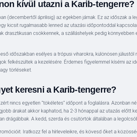
on kívül utazni a Karib-tengerre?
an (decembertől áprilisig) az egekben járnak. Ez az időszak a 
gy kicsit rugalmasabb lenned az utazási időpontoddal kapcsolat
ak drasztikusan csökkennek, a szálláshelyek pedig könnyebben e
ső időszakban esélyes a trópusi viharokra, különösen júliustól 
ágok felkészültek a kezelésére. Érdemes figyelemmel kísérni az idő
agy törléseket.
yet keresni a Karib-tengerre?
ezért nincs egyetlen "tökéletes" időpont a foglalásra. Azonban 
jobb árakat akkor kaphatod, ha 2-3 hónappal az utazás előtt ke
ban drágábbak. A kedd, szerda és csütörtök általában a legolcsó
romócióit. Iratkozz fel a hírleveleikre, és kövesd őket a közöss