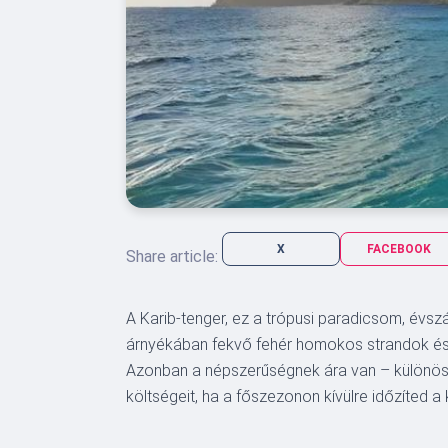
X
FACEBOOK
Share article:
A Karib-tenger, ez a trópusi paradicsom, évsz
árnyékában fekvő fehér homokos strandok és a 
Azonban a népszerűségnek ára van – különöse
költségeit, ha a főszezonon kívülre időzíted a k