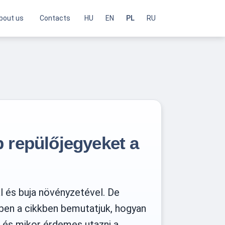
bout us
Contacts
HU
EN
PL
RU
b repülőjegyeket a
al és buja növényzetével. De
ben a cikkben bemutatjuk, hogyan
, és mikor érdemes utazni a