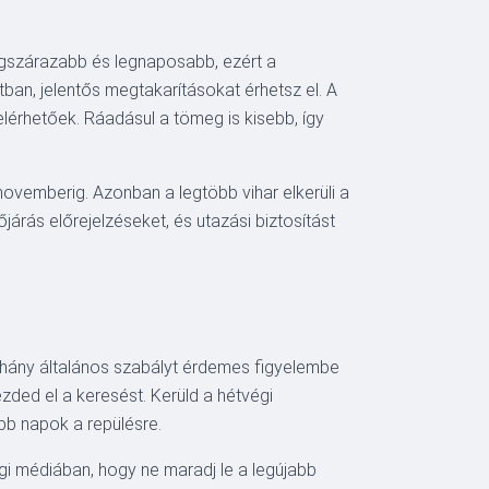
legszárazabb és legnaposabb, ezért a
ban, jelentős megtakarításokat érhetsz el. A
lérhetőek. Ráadásul a tömeg is kisebb, így
novemberig. Azonban a legtöbb vihar elkerüli a
járás előrejelzéseket, és utazási biztosítást
néhány általános szabályt érdemes figyelembe
zded el a keresést. Kerüld a hétvégi
bb napok a repülésre.
égi médiában, hogy ne maradj le a legújabb