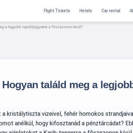
Flight Tickets
Hotels
Car rental
A
eg a legjobb repülőjegyeket a főszezonon kívül?
 Hogyan találd meg a legjob
 a kristálytiszta vizeivel, fehér homokos strandjaiv
omot anélkül, hogy kifosztanád a pénztárcádat? Eb
gy ajánlatokat a Karib-tengerre a főszezonon kívül