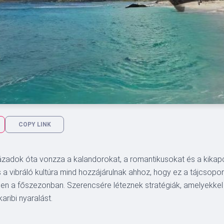
COPY LINK
ázadok óta vonzza a kalandorokat, a romantikusokat és a kikapc
vibráló kultúra mind hozzájárulnak ahhoz, hogy ez a tájcsoport 
n a főszezonban. Szerencsére léteznek stratégiák, amelyekkel
aribi nyaralást.