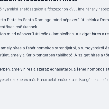
ő nyaralási lehetőségeket a főszezonon kívül. Íme néhány népsz
rto Plata és Santo Domingo mind népszerű úti célok a Dom
elentősen csökkennek.
os mind népszerű úti célok Jamaicában. A sziget híres a re
amely híres a fehér homokos strandjairól, a rumgyárairól és
ület, amely a Karib-tengerben található. A sziget híres a tö
erben, amely híres a száraz éghajlatáról, a fehér homokos str
gyeket ezekbe és más Karibi célállomásokra is. Böngéssz a széle