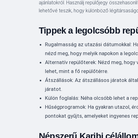
ajánlatokról. Használj repülőjegy összehasonlí
lehetővé teszik, hogy különböző légitársaságo
Tippek a legolcsóbb rep
Rugalmasság az utazási dátumokkal: Ha 
nézd meg, hogy melyik napokon a legolc
Alternatív repülőterek: Nézd meg, hogy 
lehet, mint a fő repülőtérre.
Átszállások: Az átszállásos járatok ált
járatot.
Külön foglalás: Néha olcsóbb lehet a rep
Hűségprogramok: Ha gyakran utazol, ér
pontokat gyűjts, amelyeket ingyenes rep
Népszerű Karibi célállo