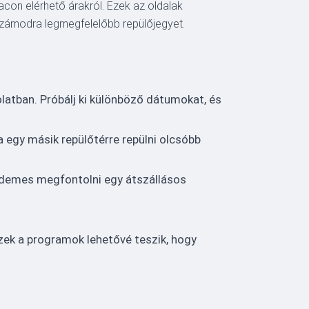
acon elérhető árakról. Ezek az oldalak
 számodra legmegfelelőbb repülőjegyet.
atban. Próbálj ki különböző dátumokat, és
a egy másik repülőtérre repülni olcsóbb
 érdemes megfontolni egy átszállásos
ek a programok lehetővé teszik, hogy