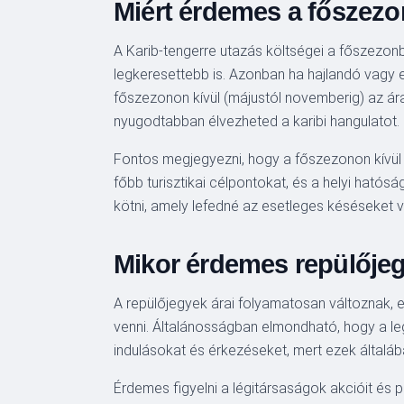
Miért érdemes a főszezon
A Karib-tengerre utazás költségei a főszezonb
legkeresettebb is. Azonban ha hajlandó vagy e
főszezonon kívül (májustól novemberig) az ár
nyugodtabban élvezheted a karibi hangulatot.
Fontos megjegyezni, hogy a főszezonon kívül e
főbb turisztikai célpontokat, és a helyi hatós
kötni, amely lefedné az esetleges késéseket v
Mikor érdemes repülőjeg
A repülőjegyek árai folyamatosan változnak, 
venni. Általánosságban elmondható, hogy a leg
indulásokat és érkezéseket, mert ezek általá
Érdemes figyelni a légitársaságok akcióit és p