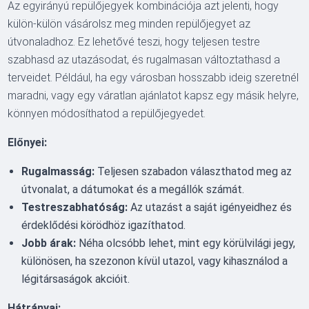
Az egyirányú repülőjegyek kombinációja azt jelenti, hogy
külön-külön vásárolsz meg minden repülőjegyet az
útvonaladhoz. Ez lehetővé teszi, hogy teljesen testre
szabhasd az utazásodat, és rugalmasan változtathasd a
terveidet. Például, ha egy városban hosszabb ideig szeretnél
maradni, vagy egy váratlan ajánlatot kapsz egy másik helyre,
könnyen módosíthatod a repülőjegyedet.
Előnyei:
Rugalmasság:
Teljesen szabadon választhatod meg az
útvonalat, a dátumokat és a megállók számát.
Testreszabhatóság:
Az utazást a saját igényeidhez és
érdeklődési körödhöz igazíthatod.
Jobb árak:
Néha olcsóbb lehet, mint egy körülvilági jegy,
különösen, ha szezonon kívül utazol, vagy kihasználod a
légitársaságok akcióit.
Hátrányai: