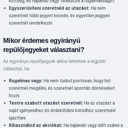
költség, és hajlandó vagy feláldozni a rugalmasságot.
Egyszerűsíteni szeretnéd az utazást:
Ha nem
szeretnél több jegyet kezelni, és egyetlen jeggyel
szeretnél rendelkezni.
Mikor érdemes egyirányú
repülőjegyeket választani?
Az egyirányú repülőjegyek akkor lehetnek a legjobb
választás, ha:
Rugalmas vagy:
Ha nem tudod pontosan, hogy hol
szeretnél megállni, és szeretnél spontán döntéseket
hozni.
Testre szabott utazást szeretnél:
Ha az utazást a
saját igényeidhez és érdeklődési körödhöz szeretnéd
igazítani.
Kihasználod az akciókat:
Ha hajlandó vagy időt szánni a