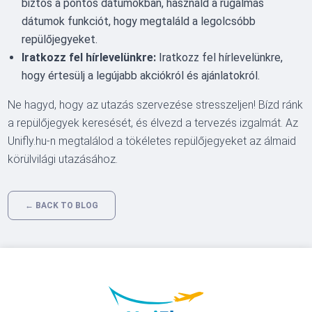
biztos a pontos dátumokban, használd a rugalmas
dátumok funkciót, hogy megtaláld a legolcsóbb
repülőjegyeket.
Iratkozz fel hírlevelünkre:
Iratkozz fel hírlevelünkre,
hogy értesülj a legújabb akciókról és ajánlatokról.
Ne hagyd, hogy az utazás szervezése stresszeljen! Bízd ránk
a repülőjegyek keresését, és élvezd a tervezés izgalmát. Az
Unifly.hu-n megtalálod a tökéletes repülőjegyeket az álmaid
körülvilági utazásához.
← BACK TO BLOG