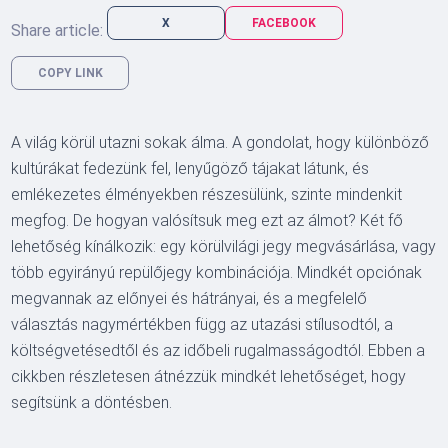
X
FACEBOOK
Share article:
COPY LINK
A világ körül utazni sokak álma. A gondolat, hogy különböző
kultúrákat fedezünk fel, lenyűgöző tájakat látunk, és
emlékezetes élményekben részesülünk, szinte mindenkit
megfog. De hogyan valósítsuk meg ezt az álmot? Két fő
lehetőség kínálkozik: egy körülvilági jegy megvásárlása, vagy
több egyirányú repülőjegy kombinációja. Mindkét opciónak
megvannak az előnyei és hátrányai, és a megfelelő
választás nagymértékben függ az utazási stílusodtól, a
költségvetésedtől és az időbeli rugalmasságodtól. Ebben a
cikkben részletesen átnézzük mindkét lehetőséget, hogy
segítsünk a döntésben.