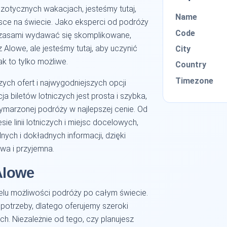
zotycznych wakacjach, jesteśmy tutaj,
Name
ce na świecie. Jako eksperci od podróży
Code
czasami wydawać się skomplikowane,
z Alowe, ale jesteśmy tutaj, aby uczynić
City
ak to tylko możliwe.
Country
Timezone
ych ofert i najwygodniejszych opcji
a biletów lotniczych jest prosta i szybka,
ymarzonej podróży w najlepszej cenie. Od
e linii lotniczych i miejsc docelowych,
nych i dokładnych informacji, dzięki
wa i przyjemna.
 Alowe
elu możliwości podróży po całym świecie.
potrzeby, dlatego oferujemy szeroki
ych. Niezależnie od tego, czy planujesz