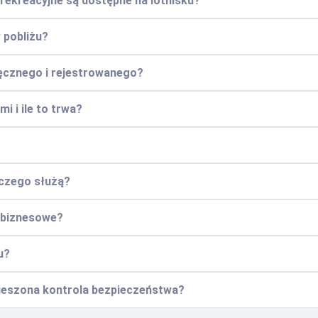
 rekreacyjne są dostępne na lotnisku?
 pobliżu?
ęcznego i rejestrowanego?
i i ile to trwa?
o czego służą?
e biznesowe?
u?
pieszona kontrola bezpieczeństwa?