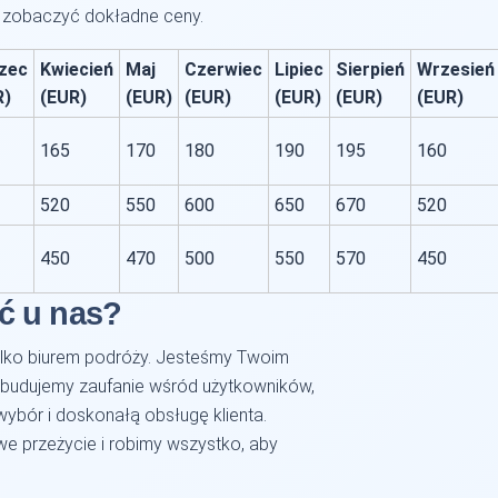
y zobaczyć dokładne ceny.
zec
Kwiecień
Maj
Czerwiec
Lipiec
Sierpień
Wrzesień
R)
(EUR)
(EUR)
(EUR)
(EUR)
(EUR)
(EUR)
165
170
180
190
195
160
520
550
600
650
670
520
450
470
500
550
570
450
ć u nas?
ylko biurem podróży. Jesteśmy Twoim
 budujemy zaufanie wśród użytkowników,
wybór i doskonałą obsługę klienta.
e przeżycie i robimy wszystko, aby