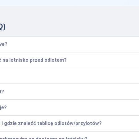
Q)
we?
ć na lotnisko przed odlotem?
d?
je?
i gdzie znaleźć tablicę odlotów/przylotów?