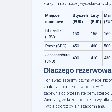
korzystanie z naszej wyszukiwarki, ab
Miejsce
Styczeń
Luty
Mar
docelowe
(EUR)
(EUR)
(EU
Libreville
150
155
160
(LBV)
Paryż (CDG)
450
460
500
Johannesburg
400
410
430
(JNB)
Dlaczego rezerwowa
Ponieważ jesteśmy czymś więcej niż t
zaufanym partnerem w podróży. Od lat
zapewniając przejrzyste ceny, szeroki 
Wierzymy, że każda podróż to wyjątkow
Twoja podróż była niezapomniana.