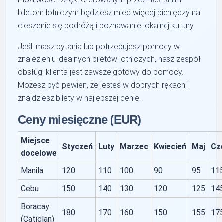
biletom lotniczym będziesz mieć więcej pieniędzy na
cieszenie się podróżą i poznawanie lokalnej kultury.
Jeśli masz pytania lub potrzebujesz pomocy w
znalezieniu idealnych biletów lotniczych, nasz zespół
obsługi klienta jest zawsze gotowy do pomocy.
Możesz być pewien, że jesteś w dobrych rękach i
znajdziesz bilety w najlepszej cenie.
Ceny miesięczne (EUR)
Miejsce
Styczeń
Luty
Marzec
Kwiecień
Maj
Cz
docelowe
Manila
120
110
100
90
95
11
Cebu
150
140
130
120
125
14
Boracay
180
170
160
150
155
17
(Caticlan)