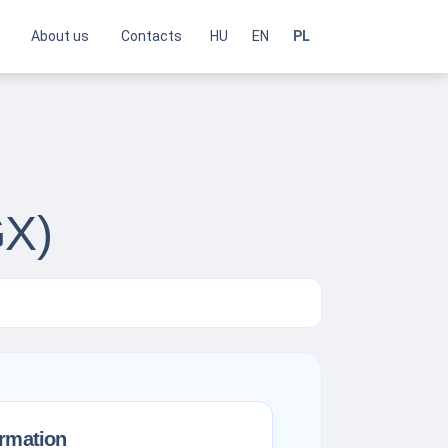
About us
Contacts
HU
EN
PL
GX)
ormation