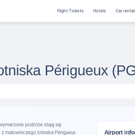
Flight Tickets
Hotels
Car rental
lotniska Périgueux (P
 wymarzone podróże stają się
Airport inf
ć z malowniczego lotniska Périgueux