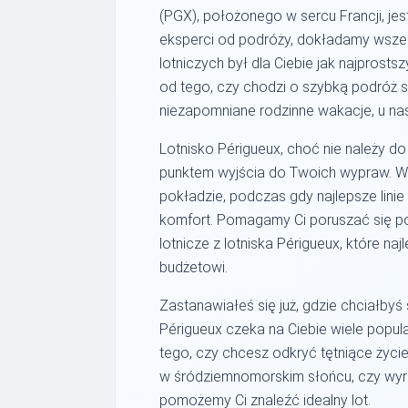
(PGX), położonego w sercu Francji, je
eksperci od podróży, dokładamy wszelk
lotniczych był dla Ciebie jak najprostsz
od tego, czy chodzi o szybką podróż
niezapomniane rodzinne wakacje, u nas 
Lotnisko Périgueux, choć nie należy 
punktem wyjścia do Twoich wypraw. Wy
pokładzie, podczas gdy najlepsze linie
komfort. Pomagamy Ci poruszać się po 
lotnicze z lotniska Périgueux, które n
budżetowi.
Zastanawiałeś się już, gdzie chciałbyś
Périgueux czeka na Ciebie wiele popul
tego, czy chcesz odkryć tętniące życi
w śródziemnomorskim słońcu, czy wyr
pomożemy Ci znaleźć idealny lot.