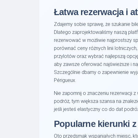
Łatwa rezerwacja i a
Zdajemy sobie sprawę, że szukanie bi
Dlatego zaprojektowaliśmy naszą plat
rezerwować w możliwie najprostszy sp
porównać ceny różnych linii lotniczyc
przylotów oraz wybrać najlepszą opcję
aby zawsze oferować najświeższe i naj
Szczególnie dbamy o zapewnienie wyjąt
Périgueux.
Nie zapomnij o znaczeniu rezerwacji z
podróż, tym większa szansa na znalezie
jeśli jesteś elastyczny co do dat podr
Popularne kierunki z
Oto przedsmak wspaniałych miejsc, któ