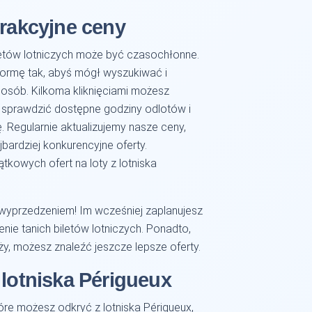
trakcyjne ceny
letów lotniczych może być czasochłonne.
formę tak, abyś mógł wyszukiwać i
osób. Kilkoma kliknięciami możesz
h, sprawdzić dostępne godziny odlotów i
. Regularnie aktualizujemy nasze ceny,
bardziej konkurencyjne oferty.
kowych ofert na loty z lotniska
 wyprzedzeniem! Im wcześniej zaplanujesz
nie tanich biletów lotniczych. Ponadto,
óży, możesz znaleźć jeszcze lepsze oferty.
 lotniska Périgueux
re możesz odkryć z lotniska Périgueux,