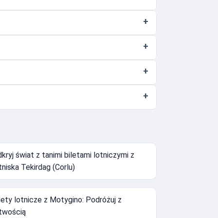
kryj świat z tanimi biletami lotniczymi z
tniska Tekirdag (Corlu)
lety lotnicze z Motygino: Podróżuj z
twością