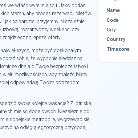
steś we właściwym miejscu. Jako oddani
Name
ich starań, aby proces rezerwacji biletów
Code
y i jak najbardziej przyjemny. Niezależnie
 służbową, romantyczny weekend, czy
City
znajdziesz najlepsze oferty.
Country
Timezone
do największych, może być doskonałym
obraź sobie, że wygodnie siedzisz na
 lotnicze dbają o Twoje bezpieczeństwo i
wielu możliwościach, aby znaleźć bilety
ajlepiej odpowiadają Twoim potrzebom i
 spędzić swoje kolejne wakacje? Z lotniska
arnych miejsc docelowych. Niezależnie od
em europejskie metropolie, wygrzewać się
uszyć na odległą egzotyczną przygodę,