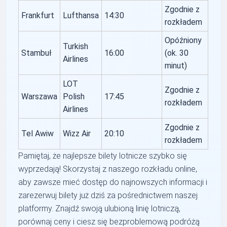
Zgodnie z
Frankfurt
Lufthansa
14:30
rozkładem
Opóźniony
Turkish
Stambuł
16:00
(ok. 30
Airlines
minut)
LOT
Zgodnie z
Warszawa
Polish
17:45
rozkładem
Airlines
Zgodnie z
Tel Awiw
Wizz Air
20:10
rozkładem
Pamiętaj, że najlepsze bilety lotnicze szybko się
wyprzedają! Skorzystaj z naszego rozkładu online,
aby zawsze mieć dostęp do najnowszych informacji i
zarezerwuj bilety już dziś za pośrednictwem naszej
platformy. Znajdź swoją ulubioną linię lotniczą,
porównaj ceny i ciesz się bezproblemową podróżą