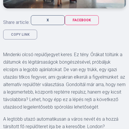
X
FACEBOOK
Share article:
COPY LINK
Mindenki olcsó repülőjegyet keres. Ez tény. Órákat töltünk a
dátumok és légitársaságok böngészésével, próbáljuk
elcsípni a legjobb ajánlatokat. De van egy trükk, egy igazi
utazási titkos fegyver, ami gyakran elkerüli a figyelmünket: az
alternatív repülőtér választása. Gondoltál már arra, hogy nem
a legismertebb, központi reptérre repülsz, hanem egy kicsit
távolabbira? Lehet, hogy épp ez a lépés rejti a következő
utazásod legjelentősebb spórolási lehetőségét.
A legtöbb utazó automatikusan a város nevét és a hozzá
társított fő repülőteret írja be a keresőbe. London?