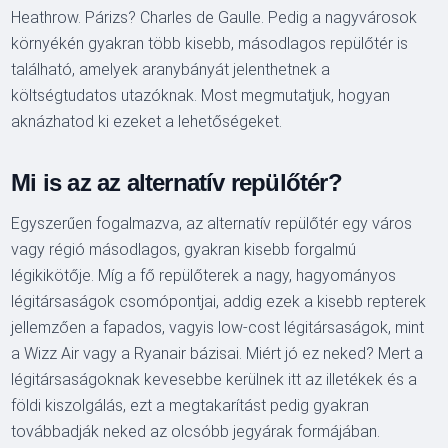
Heathrow. Párizs? Charles de Gaulle. Pedig a nagyvárosok
környékén gyakran több kisebb, másodlagos repülőtér is
található, amelyek aranybányát jelenthetnek a
költségtudatos utazóknak. Most megmutatjuk, hogyan
aknázhatod ki ezeket a lehetőségeket.
Mi is az az alternatív repülőtér?
Egyszerűen fogalmazva, az alternatív repülőtér egy város
vagy régió másodlagos, gyakran kisebb forgalmú
légikikötője. Míg a fő repülőterek a nagy, hagyományos
légitársaságok csomópontjai, addig ezek a kisebb repterek
jellemzően a fapados, vagyis low-cost légitársaságok, mint
a Wizz Air vagy a Ryanair bázisai. Miért jó ez neked? Mert a
légitársaságoknak kevesebbe kerülnek itt az illetékek és a
földi kiszolgálás, ezt a megtakarítást pedig gyakran
továbbadják neked az olcsóbb jegyárak formájában.