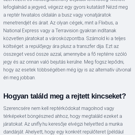
lefoglalnád a jegyed, végezz egy gyors kutatást! Nézd meg
a reptér hivatalos oldalán a busz vagy vonatjáratok
menetrendjét és árait. Az olyan cégek, mint a Flixbus, a
National Express vagy a Terravision gyakran indítanak
közvetlen járatokat a városközpontba. Számold ki a teljes
költséget: a repülőjegy ára plusz a transzfer díja. Ezt az
összeget vesd össze azzal, amennyibe a fő reptérre szóló
jegy és az onnan való bejutás kerülne. Meg fogsz lepődni,
hogy az esetek többségében még így is az alternatív útvonal
éri meg jobban.
Hogyan találd meg a rejtett kincseket?
Szerencsére nem kell reptérkódokat magolnod vagy
térképeket böngészned ahhoz, hogy megtaláld ezeket a
járatokat. Az unifly.hu keresője elvégzi helyetted a munka
dandárját. Ahelyett, hogy egy konkrét repülőteret (például