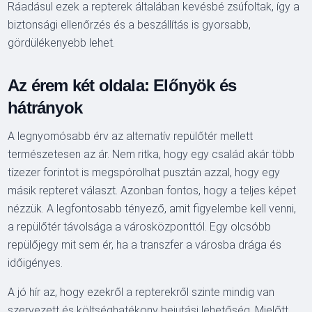
Ráadásul ezek a repterek általában kevésbé zsúfoltak, így a
biztonsági ellenőrzés és a beszállítás is gyorsabb,
gördülékenyebb lehet.
Az érem két oldala: Előnyök és
hátrányok
A legnyomósabb érv az alternatív repülőtér mellett
természetesen az ár. Nem ritka, hogy egy család akár több
tízezer forintot is megspórolhat pusztán azzal, hogy egy
másik repteret választ. Azonban fontos, hogy a teljes képet
nézzük. A legfontosabb tényező, amit figyelembe kell venni,
a repülőtér távolsága a városközponttól. Egy olcsóbb
repülőjegy mit sem ér, ha a transzfer a városba drága és
időigényes.
A jó hír az, hogy ezekről a repterekről szinte mindig van
szervezett és költséghatékony bejutási lehetőség. Mielőtt