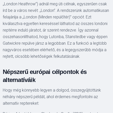
„London Heathrow”) adnál meg úti célnak, egyszerűen csak
írd be a város nevét: „London”. A rendszerünk automatikusan
felajánlja a „London (Minden repülőtér)” opciót. Ezt
kiválasztva egyetlen kereséssel láthatod az összes londoni
reptérre induló járatot, ár szerint rendezve. Így azonnal
összehasonlíthatod, hogy Lutonba, Stanstedbe vagy éppen
Gatwickre repülve jársz a legjobban. Ez a funkció a legtöbb
nagyváros esetében elérhető, és a legegyszerűbb módja a
rejtett, olcsóbb lehetőségek felkutatásának.
Népszerű európai célpontok és
alternatíváik
Hogy még könnyebb legyen a dolgod, összegyűjtöttünk
néhány népszerű példát, ahol érdemes megfontolni az
alternatív reptereket: