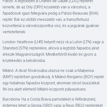
Párizs: A legtöbben a Charles de Gaulle (CDG) repteret
ismerik, de az Orly (ORY) közelebb van a városhoz, a
fapadosok igazi fellegvára pedig a Párizs-Beauvais (BVA)
reptér. Bár ez utóbbi messzebb van, a transzferbusz
közvetlenül a városközpontba visz, és a jegyárak gyakran
verhetetlenek.
London: Heathrow (LHR) helyett nézz rá a Luton (LTN) vagy a
Stansted (STN) repterekre, ahová a legtöbb fapados járat
érkezik Magyarországról. Mindkettőről kiváló és gyors a
közlekedés a belvárosba.
Milánó: A divat fővárosába utazva ne csak a Malpensa
(MXP) reptérben gondolkodj. A Milánó-Bergamo (BGY) reptér
egy hatalmas fapados központ, ahonnan olcsó buszokkal
fél óra alatt elérhető Milánó központi pályaudvara.
Barcelona: Ha a Costa Brava partvidékét is felfedeznéd,
érdemes lehet a Girona (GRO) vagy a Reus (REU) reptereket