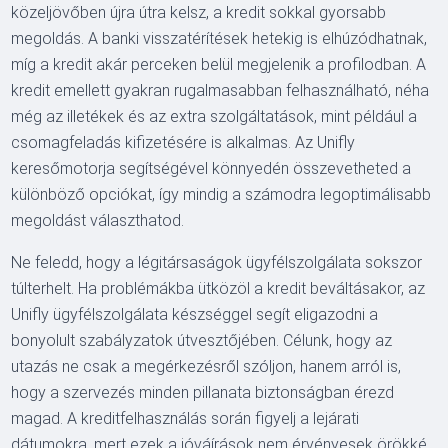
közeljövőben újra útra kelsz, a kredit sokkal gyorsabb
megoldás. A banki visszatérítések hetekig is elhúzódhatnak,
míg a kredit akár perceken belül megjelenik a profilodban. A
kredit emellett gyakran rugalmasabban felhasználható, néha
még az illetékek és az extra szolgáltatások, mint például a
csomagfeladás kifizetésére is alkalmas. Az Unifly
keresőmotorja segítségével könnyedén összevetheted a
különböző opciókat, így mindig a számodra legoptimálisabb
megoldást választhatod.
Ne feledd, hogy a légitársaságok ügyfélszolgálata sokszor
túlterhelt. Ha problémákba ütközöl a kredit beváltásakor, az
Unifly ügyfélszolgálata készséggel segít eligazodni a
bonyolult szabályzatok útvesztőjében. Célunk, hogy az
utazás ne csak a megérkezésről szóljon, hanem arról is,
hogy a szervezés minden pillanata biztonságban érezd
magad. A kreditfelhasználás során figyelj a lejárati
dátumokra, mert ezek a jóváírások nem érvényesek örökké.