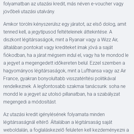
folyamatban az utazási kredit, más néven e-voucher vagy
jövőbeli utazási utalvány.
Amikor törölni kényszerülsz egy járatot, az első dolog, amit
tenned kell, a jegytípusod feltételeinek áttekintése. A
diszkont légitársaságok, mint a Ryanair vagy a Wizz Air,
általában pontokat vagy krediteket írnak jóvá a saját
fiókodban, ha a járat mégsem indul el, vagy ha te mondod le
a jegyet a megengedett időkereten belül. Ezzel szemben a
hagyományos légitársaságok, mint a Lufthansa vagy az Air
France, gyakran bonyolultabb visszatérítési politikával
rendelkeznek. A legfontosabb szakmai tanácsunk: soha ne
mondd le a jegyet az utolsó pillanatban, ha a szabályzat
megengedi a módosítást.
Az utazási kredit igénylésének folyamata minden
légitársaságnál eltérő. Általában a légitársaság saját
weboldalán, a foglaláskezelő felületen kell kezdeményezni a