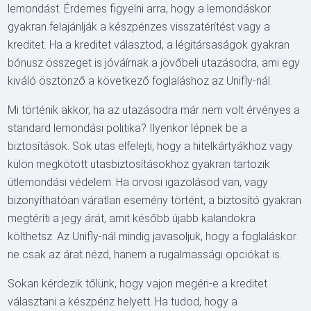
lemondást. Érdemes figyelni arra, hogy a lemondáskor
gyakran felajánlják a készpénzes visszatérítést vagy a
kreditet. Ha a kreditet választod, a légitársaságok gyakran
bónusz összeget is jóváírnak a jövőbeli utazásodra, ami egy
kiváló ösztönző a következő foglaláshoz az Unifly-nál.
Mi történik akkor, ha az utazásodra már nem volt érvényes a
standard lemondási politika? Ilyenkor lépnek be a
biztosítások. Sok utas elfelejti, hogy a hitelkártyákhoz vagy
külön megkötött utasbiztosításokhoz gyakran tartozik
útlemondási védelem. Ha orvosi igazolásod van, vagy
bizonyíthatóan váratlan esemény történt, a biztosító gyakran
megtéríti a jegy árát, amit később újabb kalandokra
költhetsz. Az Unifly-nál mindig javasoljuk, hogy a foglaláskor
ne csak az árat nézd, hanem a rugalmassági opciókat is.
Sokan kérdezik tőlünk, hogy vajon megéri-e a kreditet
választani a készpénz helyett. Ha tudod, hogy a