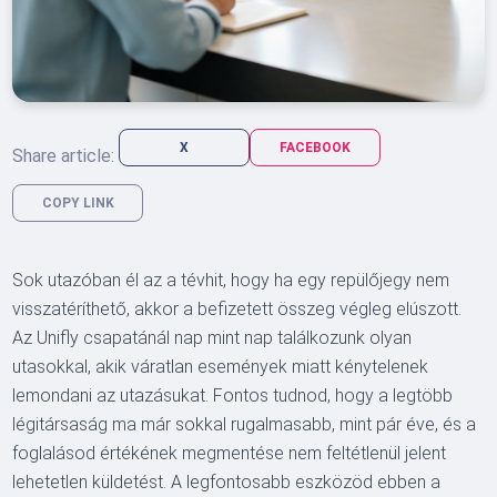
X
FACEBOOK
Share article:
COPY LINK
Sok utazóban él az a tévhit, hogy ha egy repülőjegy nem
visszatéríthető, akkor a befizetett összeg végleg elúszott.
Az Unifly csapatánál nap mint nap találkozunk olyan
utasokkal, akik váratlan események miatt kénytelenek
lemondani az utazásukat. Fontos tudnod, hogy a legtöbb
légitársaság ma már sokkal rugalmasabb, mint pár éve, és a
foglalásod értékének megmentése nem feltétlenül jelent
lehetetlen küldetést. A legfontosabb eszközöd ebben a