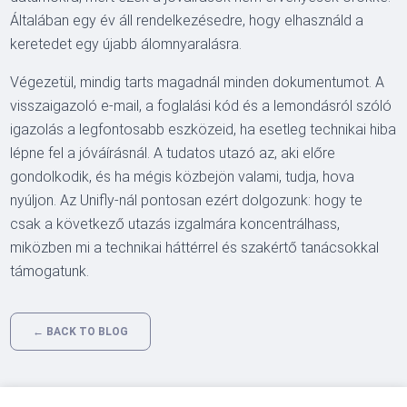
Általában egy év áll rendelkezésedre, hogy elhasználd a
keretedet egy újabb álomnyaralásra.
Végezetül, mindig tarts magadnál minden dokumentumot. A
visszaigazoló e-mail, a foglalási kód és a lemondásról szóló
igazolás a legfontosabb eszközeid, ha esetleg technikai hiba
lépne fel a jóváírásnál. A tudatos utazó az, aki előre
gondolkodik, és ha mégis közbejön valami, tudja, hova
nyúljon. Az Unifly-nál pontosan ezért dolgozunk: hogy te
csak a következő utazás izgalmára koncentrálhass,
miközben mi a technikai háttérrel és szakértő tanácsokkal
támogatunk.
← BACK TO BLOG