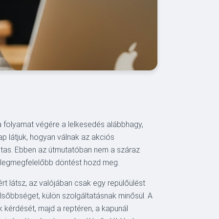
a folyamat végére a lelkesedés alábbhagy,
nap látjuk, hogyan válnak az akciós
utas. Ebben az útmutatóban nem a száraz
 legmegfelelőbb döntést hozd meg.
rt látsz, az valójában csak egy repülőülést
elsőbbséget, külön szolgáltatásnak minősül. A
k kérdését, majd a reptéren, a kapunál