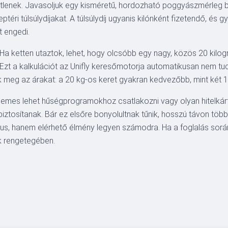
etlenek. Javasoljuk egy kisméretű, hordozható poggyászmérleg b
eptéri túlsúlydíjakat. A túlsúlydíj ugyanis kilónként fizetendő, é
t engedi.
 ketten utaztok, lehet, hogy olcsóbb egy nagy, közös 20 kilog
Ezt a kalkulációt az Unifly keresőmotorja automatikusan nem tudj
k meg az árakat: a 20 kg-os keret gyakran kedvezőbb, mint két 
érdemes lehet hűségprogramokhoz csatlakozni vagy olyan hitelkár
ztosítanak. Bár ez elsőre bonyolultnak tűnik, hosszú távon töb
luxus, hanem elérhető élmény legyen számodra. Ha a foglalás során
k rengetegében.