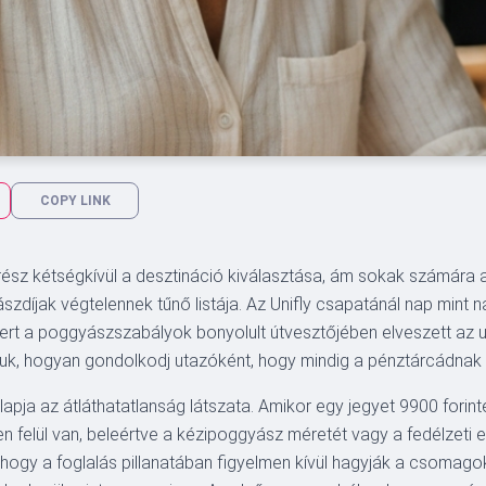
COPY LINK
ész kétségkívül a desztináció kiválasztása, ám sokak számára 
ászdíjak végtelennek tűnő listája. Az Unifly csapatánál nap mint 
ert a poggyászszabályok bonyolult útvesztőjében elveszett az 
uk, hogyan gondolkodj utazóként, hogy mindig a pénztárcádnak
apja az átláthatatlanság látszata. Amikor egy jegyet 9900 forinté
en felül van, beleértve a kézipoggyász méretét vagy a fedélzeti 
 hogy a foglalás pillanatában figyelmen kívül hagyják a csomago