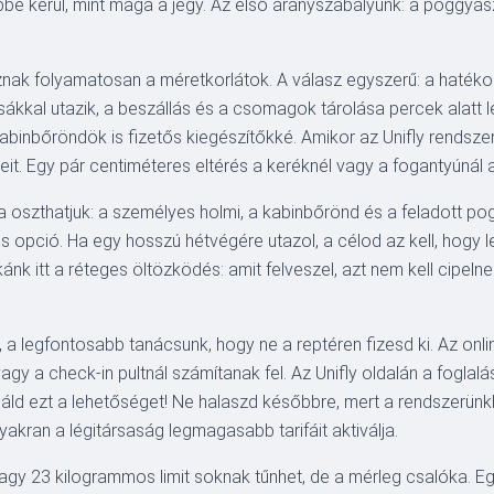
bbe kerül, mint maga a jegy. Az első aranyszabályunk: a poggyász
znak folyamatosan a méretkorlátok. A válasz egyszerű: a hatéko
zsákkal utazik, a beszállás és a csomagok tárolása percek alatt
kabinbőröndök is fizetős kiegészítőkké. Amikor az Unifly rendsze
t. Egy pár centiméteres eltérés a keréknél vagy a fogantyúnál a 
 oszthatjuk: a személyes holmi, a kabinbőrönd és a feladott po
s opció. Ha egy hosszú hétvégére utazol, a célod az kell, hogy l
ánk itt a réteges öltözködés: amit felveszel, azt nem kell cipel
a legfontosabb tanácsunk, hogy ne a reptéren fizesd ki. Az onl
gy a check-in pultnál számítanak fel. Az Unifly oldalán a fogla
ld ezt a lehetőséget! Ne halaszd későbbre, mert a rendszerünk
akran a légitársaság legmagasabb tarifáit aktiválja.
 vagy 23 kilogrammos limit soknak tűnhet, de a mérleg csalóka. 