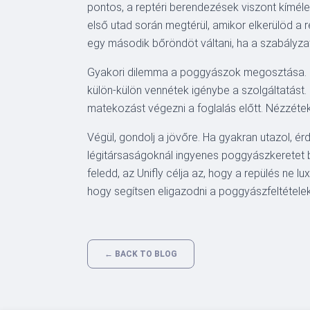
pontos, a reptéri berendezések viszont kímél
első utad során megtérül, amikor elkerülöd a r
egy második bőröndöt váltani, ha a szabályza
Gyakori dilemma a poggyászok megosztása. Ha
külön-külön vennétek igénybe a szolgáltatást. 
matekozást végezni a foglalás előtt. Nézzéte
Végül, gondolj a jövőre. Ha gyakran utazol, 
légitársaságoknál ingyenes poggyászkeretet bi
feledd, az Unifly célja az, hogy a repülés ne 
hogy segítsen eligazodni a poggyászfeltétele
← BACK TO BLOG