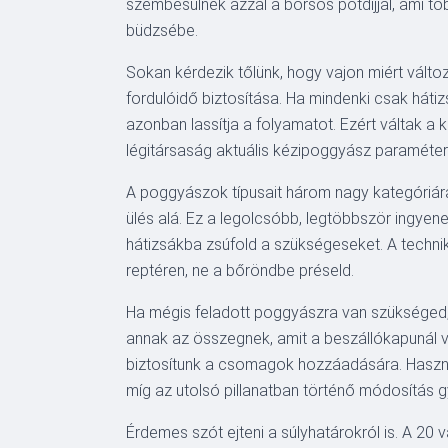
szembesülnek azzal a borsos pótdíjjal, ami tö
büdzsébe.
Sokan kérdezik tőlünk, hogy vajon miért válto
fordulóidő biztosítása. Ha mindenki csak háti
azonban lassítja a folyamatot. Ezért váltak a 
légitársaság aktuális kézipoggyász paraméterei
A poggyászok típusait három nagy kategóriára
ülés alá. Ez a legolcsóbb, legtöbbször ingyene
hátizsákba zsúfold a szükségeseket. A technik
reptéren, ne a bőröndbe préseld.
Ha mégis feladott poggyászra van szükséged, 
annak az összegnek, amit a beszállókapunál va
biztosítunk a csomagok hozzáadására. Haszná
míg az utolsó pillanatban történő módosítás gy
Érdemes szót ejteni a súlyhatárokról is. A 20