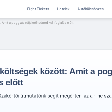
Flight Tickets
Hotelek
Autókölcsönzés
: Amit a poggyászdíjakról tudnod kell foglalás előtt
 költségek között: Amit a po
s előtt
zakértői útmutatónk segít megérteni az airline sza