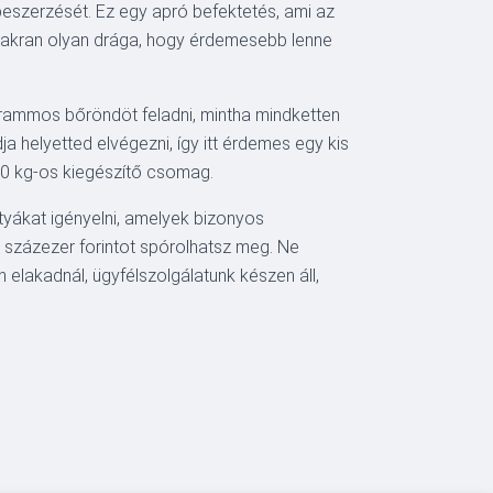
eszerzését. Ez egy apró befektetés, ami az
s gyakran olyan drága, hogy érdemesebb lenne
rammos bőröndöt feladni, mintha mindketten
a helyetted elvégezni, így itt érdemes egy kis
10 kg-os kiegészítő csomag.
tyákat igényelni, amelyek bizonyos
b százezer forintot spórolhatsz meg. Ne
 elakadnál, ügyfélszolgálatunk készen áll,