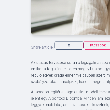
X
FACEBOOK
Share article:
Az utazás tervezése során a legizgalmasabb r
amikor a foglalási felületen megnyílik a poggy
repülőjegyek drága élménnyé csupán azért, m
szabályzatokat másoljuk ki, hanem megmutatj
A fapados légitársaságok üzleti modelljének al
jelent egy A pontból B pontba. Minden, ami ez
leggyakoribb hiba, amit az utasok elkövetnek,