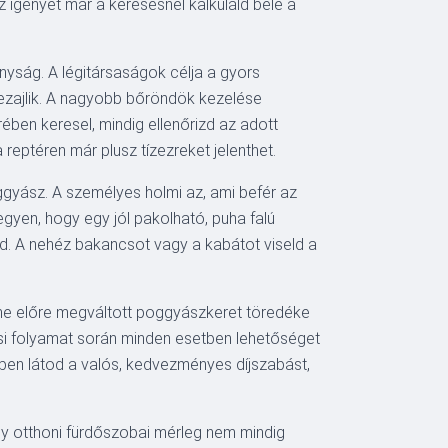
 igényét már a keresésnél kalkuláld bele a
nyság. A légitársaságok célja a gyors
 lezajlik. A nagyobb bőröndök kezelése
rében keresel, mindig ellenőrizd az adott
reptéren már plusz tízezreket jelenthet.
ggyász. A személyes holmi az, ami befér az
egyen, hogy egy jól pakolható, puha falú
ned. A nehéz bakancsot vagy a kabátot viseld a
ine előre megváltott poggyászkeret töredéke
lási folyamat során minden esetben lehetőséget
ben látod a valós, kedvezményes díjszabást,
Egy otthoni fürdőszobai mérleg nem mindig