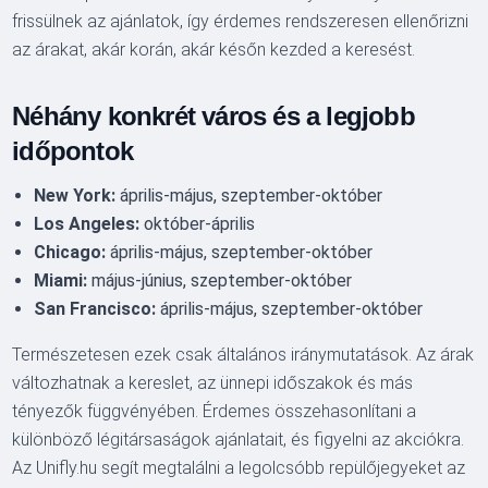
frissülnek az ajánlatok, így érdemes rendszeresen ellenőrizni
az árakat, akár korán, akár későn kezded a keresést.
Néhány konkrét város és a legjobb
időpontok
New York:
április-május, szeptember-október
Los Angeles:
október-április
Chicago:
április-május, szeptember-október
Miami:
május-június, szeptember-október
San Francisco:
április-május, szeptember-október
Természetesen ezek csak általános iránymutatások. Az árak
változhatnak a kereslet, az ünnepi időszakok és más
tényezők függvényében. Érdemes összehasonlítani a
különböző légitársaságok ajánlatait, és figyelni az akciókra.
Az Unifly.hu segít megtalálni a legolcsóbb repülőjegyeket az