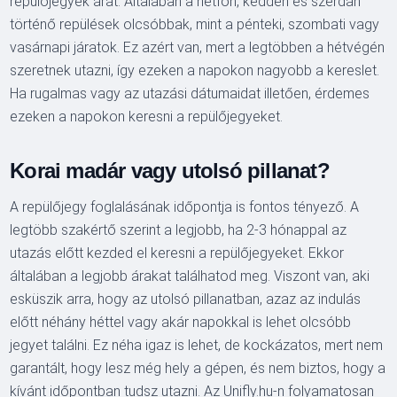
repülőjegyek árát. Általában a hétfőn, kedden és szerdán
történő repülések olcsóbbak, mint a pénteki, szombati vagy
vasárnapi járatok. Ez azért van, mert a legtöbben a hétvégén
szeretnek utazni, így ezeken a napokon nagyobb a kereslet.
Ha rugalmas vagy az utazási dátumaidat illetően, érdemes
ezeken a napokon keresni a repülőjegyeket.
Korai madár vagy utolsó pillanat?
A repülőjegy foglalásának időpontja is fontos tényező. A
legtöbb szakértő szerint a legjobb, ha 2-3 hónappal az
utazás előtt kezded el keresni a repülőjegyeket. Ekkor
általában a legjobb árakat találhatod meg. Viszont van, aki
esküszik arra, hogy az utolsó pillanatban, azaz az indulás
előtt néhány héttel vagy akár napokkal is lehet olcsóbb
jegyet találni. Ez néha igaz is lehet, de kockázatos, mert nem
garantált, hogy lesz még hely a gépen, és nem biztos, hogy a
kívánt időpontban tudsz utazni. Az Unifly.hu-n folyamatosan