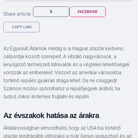
X
FACEBOOK
Share article:
COPY LINK
Az Egyesült Államok mindig is a magyar utazók kedvenc
célpontjai között szerepelt. A vibráló nagyvárosok, a
lenyűgöző természeti látnivalók és a végtelen lehetőségek
vonzzák az embereket. Viszont az amerikai városokba
történő repülés gyakran drága lehet. De ne csüggedj!
Számos módon spórolhatsz a repülőjegyek árából, ha
tudod, mikor érdemes foglalni és repülni.
Az évszakok hatása az árakra
Általánosságban elmondható, hogy az USA-ba történő
utazás legdrágább időszaka a nyár (június-augusztus) és az