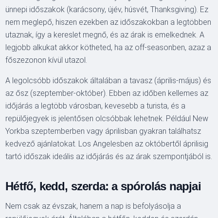
ünnepi időszakok (karácsony, újév, húsvét, Thanksgiving). Ez
nem meglepő, hiszen ezekben az időszakokban a legtöbben
utaznak, így a kereslet megnő, és az árak is emelkednek. A
legjobb alkukat akkor kötheted, ha az off-seasonben, azaz a
főszezonon kívül utazol.
A legolcsóbb időszakok általában a tavasz (április-május) és
az ősz (szeptember-október). Ebben az időben kellemes az
időjárás a legtöbb városban, kevesebb a turista, és a
repülőjegyek is jelentősen olcsóbbak lehetnek. Például New
Yorkba szeptemberben vagy áprilisban gyakran találhatsz
kedvező ajánlatokat. Los Angelesben az októbertől áprilisig
tartó időszak ideális az időjárás és az árak szempontjából is.
Hétfő, kedd, szerda: a spórolás napjai
Nem csak az évszak, hanem a nap is befolyásolja a