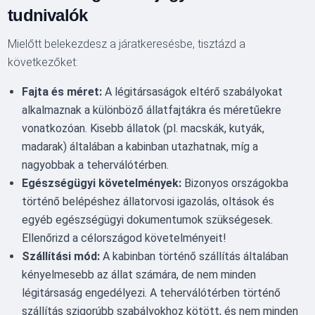
tudnivalók
Mielőtt belekezdesz a járatkeresésbe, tisztázd a
következőket:
Fajta és méret:
A légitársaságok eltérő szabályokat
alkalmaznak a különböző állatfajtákra és méretűekre
vonatkozóan. Kisebb állatok (pl. macskák, kutyák,
madarak) általában a kabinban utazhatnak, míg a
nagyobbak a teherválótérben.
Egészségügyi követelmények:
Bizonyos országokba
történő belépéshez állatorvosi igazolás, oltások és
egyéb egészségügyi dokumentumok szükségesek.
Ellenőrizd a célországod követelményeit!
Szállítási mód:
A kabinban történő szállítás általában
kényelmesebb az állat számára, de nem minden
légitársaság engedélyezi. A teherválótérben történő
szállítás szigorúbb szabályokhoz kötött, és nem minden