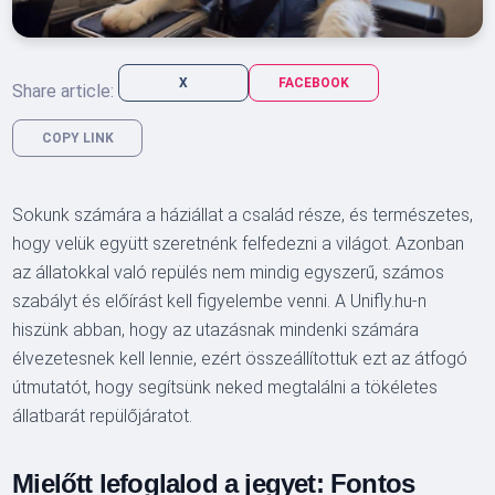
X
FACEBOOK
Share article:
COPY LINK
Sokunk számára a háziállat a család része, és természetes,
hogy velük együtt szeretnénk felfedezni a világot. Azonban
az állatokkal való repülés nem mindig egyszerű, számos
szabályt és előírást kell figyelembe venni. A Unifly.hu-n
hiszünk abban, hogy az utazásnak mindenki számára
élvezetesnek kell lennie, ezért összeállítottuk ezt az átfogó
útmutatót, hogy segítsünk neked megtalálni a tökéletes
állatbarát repülőjáratot.
Mielőtt lefoglalod a jegyet: Fontos