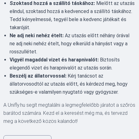
Szoktasd hozzá a szállító táskához:
Mielőtt az utazás
elindul, szoktasd hozzá a kedvenced a szállító táskához.
Tedd kényelmessé, tegyél bele a kedvenc játékait és
takaróját.
Ne adj neki nehéz ételt:
Az utazás előtt néhány órával
ne adj neki nehéz ételt, hogy elkerüld a hányást vagy a
rosszullétet.
Vigyél magaddal vizet és harapnivalót:
Biztosíts
elegendő vizet és harapnivalót az utazás során.
Beszélj az állatorvossal:
Kérj tanácsot az
állatorvosodtól az utazás előtt, és kérdezd meg, hogy
szükséges-e valamilyen nyugtató vagy gyógyszer.
A Unifly.hu segít megtalálni a legmegfelelőbb járatot a szőrös
barátod számára. Kezd el a keresést még ma, és tervezd
meg a következő közös kalandot!