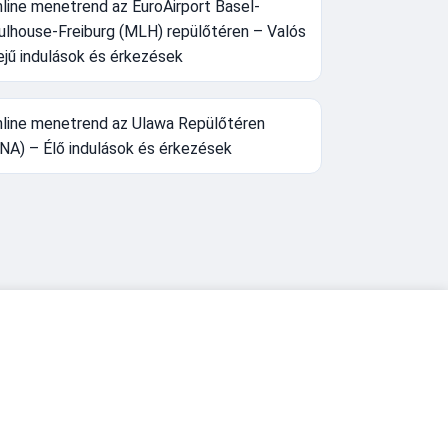
line menetrend az EuroAirport Basel-
lhouse-Freiburg (MLH) repülőtéren – Valós
ejű indulások és érkezések
line menetrend az Ulawa Repülőtéren
NA) – Élő indulások és érkezések