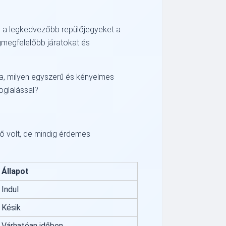
l
és a legkedvezőbb repülőjegyeket a
gmegfelelőbb járatokat és
la, milyen egyszerű és kényelmes
oglalással?
ző volt, de mindig érdemes
Állapot
Indul
Késik
Várhatóan időben