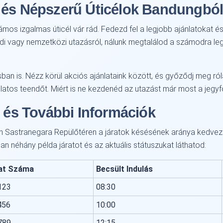
 és Népszerű Úticélok Bandungbó
mos izgalmas úticél vár rád. Fedezd fel a legjobb ajánlatokat 
öldi vagy nemzetközi utazásról, nálunk megtalálod a számodra le
ban is. Nézz körül akciós ajánlataink között, és győződj meg ró
latos teendőt. Miért is ne kezdenéd az utazást már most a jegyf
k és További Információk
sein Sastranegara Repülőtéren a járatok késésének aránya kedve
an néhány példa járatot és az aktuális státuszukat láthatod:
at Száma
Becsült Indulás
123
08:30
456
10:00
789
12:15