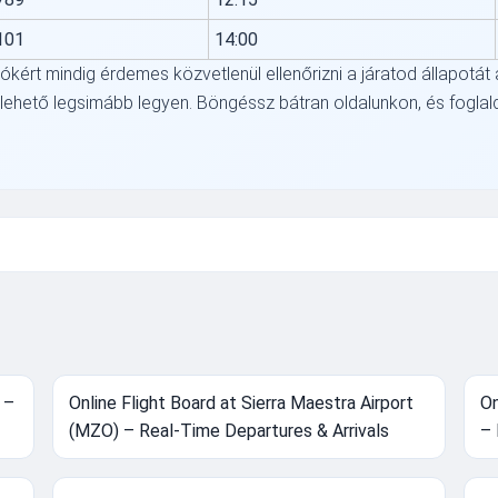
101
14:00
iókért mindig érdemes közvetlenül ellenőrizni a járatod állapotá
ehető legsimább legyen. Böngéssz bátran oldalunkon, és foglald
 –
Online Flight Board at Sierra Maestra Airport
On
(MZO) – Real-Time Departures & Arrivals
– 