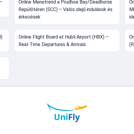
 –
Online Menetrend a Prudhoe Bay/Deadhorse
On
Repülőtéren (SCC) – Valós idejű indulások és
Mu
érkezések
id
J)
Online Flight Board at Hubli Airport (HBX) –
On
Real-Time Departures & Arrivals
(R