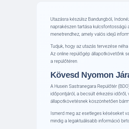
Utazásra készülsz Bandungból, Indoné
naprakészen tartása kulcsfontosságú
menetrendhez, amely valós idejű inform
Tudjuk, hogy az utazás tervezése néha s
Az online repülőgép állapotkövetőnk s
a repülőtéren.
Kövesd Nyomon Jára
A Husein Sastranegara Repülőtér (BDO)
időpontjáról, a becsült érkezési időről
állapotkövetésnek köszönhetően bármiko
Ismerd meg az esetleges késéseket vagy 
mindig a legaktuálisabb információ birt