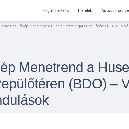
Flight Tickets
Hotelek
Autókölcsönz
Online Repülőgép Menetrend a Husein Sastranegara Repülőtéren (BDO) – Valós
gép Menetrend a Huse
epülőtéren (BDO) – V
ndulások