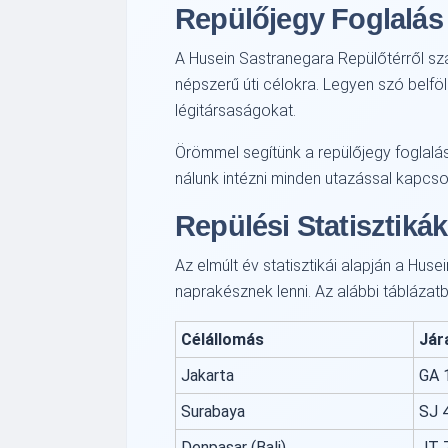
Repülőjegy Foglalás
A Husein Sastranegara Repülőtérről szá
népszerű úti célokra. Legyen szó belf
légitársaságokat.
Örömmel segítünk a repülőjegy foglalás
nálunk intézni minden utazással kapcso
Repülési Statisztiká
Az elmúlt év statisztikái alapján a Hu
naprakésznek lenni. Az alábbi táblázatb
Célállomás
Jár
Jakarta
GA 
Surabaya
SJ 
Denpasar (Bali)
JT 