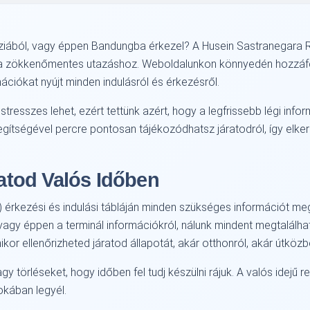
ziából, vagy éppen Bandungba érkezel? A Husein Sastranegara 
 a zökkenőmentes utazáshoz. Weboldalunkon könnyedén hozzáfé
ációkat nyújt minden indulásról és érkezésről.
tresszes lehet, ezért tettünk azért, hogy a legfrissebb légi inf
egítségével percre pontosan tájékozódhatsz járatodról, így elke
tod Valós Időben
 érkezési és indulási tábláján minden szükséges információt meg
, vagy éppen a terminál információkról, nálunk mindent megtalálha
r ellenőrizheted járatod állapotát, akár otthonról, akár útközb
törléseket, hogy időben fel tudj készülni rájuk. A valós idejű re
okában legyél.