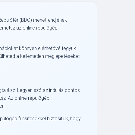
Repülőtér (BDO) menetrendjének
rhetsz az online repülőgép
ormációkat könnyen elérhetővé tegyük.
rülheted a kellemetlen meglepetéseket
találsz. Legyen szó az indulás pontos
tsz. Az online repülőgép
en.
pülőgép frissítésekkel biztosítjuk, hogy