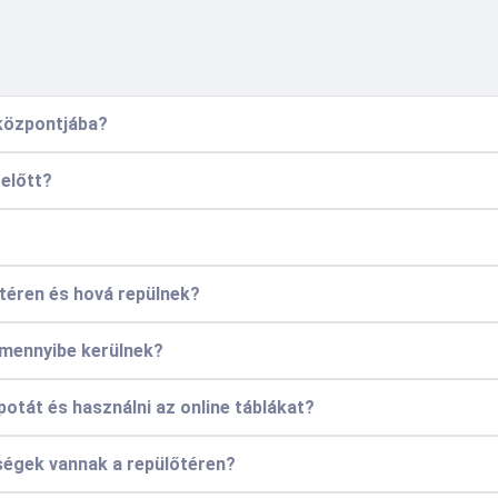
 központjába?
 előtt?
téren és hová repülnek?
 mennyibe kerülnek?
potát és használni az online táblákat?
őségek vannak a repülőtéren?