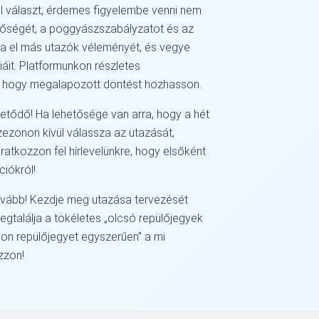
l választ, érdemes figyelembe venni nem
nőségét, a poggyászszabályzatot és az
sa el más utazók véleményét, és vegye
áit. Platformunkon részletes
ól, hogy megalapozott döntést hozhasson.
zetődő! Ha lehetősége van arra, hogy a hét
zezonon kívül válassza az utazását,
Iratkozzon fel hírlevelünkre, hogy elsőként
ciókról!
ovább! Kezdje meg utazása tervezését
gtalálja a tökéletes
olcsó repülőjegyek
ljon repülőjegyet egyszerűen
a mi
zzon!