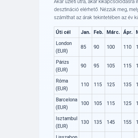
Akár üzleti útra, akár kikapcsolódásra 
desztináció elérhető. Nézzük meg, mely
számíthat az árak tekintetében az év 
Úti cél
Jan.
Feb.
Márc.
Ápr.
London
85
90
100
110
(EUR)
Párizs
90
95
105
115
(EUR)
Róma
110
115
125
135
(EUR)
Barcelona
100
105
115
125
(EUR)
Isztambul
130
135
145
155
(EUR)
Lisszabon