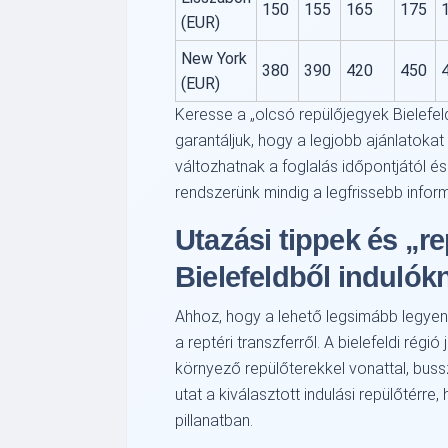
150
155
165
175
(EUR)
New York
380
390
420
450
(EUR)
Keresse a
olcsó repülőjegyek Bielefel
garantáljuk, hogy a legjobb ajánlatoka
változhatnak a foglalás időpontjától é
rendszerünk mindig a legfrissebb inform
Utazási tippek és
re
Bielefeldből indulók
Ahhoz, hogy a lehető legsimább legye
a reptéri transzferről. A bielefeldi régi
környező repülőterekkel vonattal, buss
utat a kiválasztott indulási repülőtérre,
pillanatban.