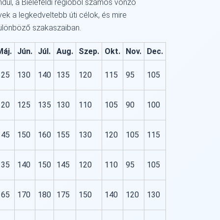
indul, a Bielefeldi régióból számos vonzó
ek a legkedveltebb úti célok, és mire
különböző szakaszaiban.
Máj.
Jún.
Júl.
Aug.
Szep.
Okt.
Nov.
Dec.
125
130
140
135
120
115
95
105
120
125
135
130
110
105
90
100
145
150
160
155
130
120
105
115
135
140
150
145
120
110
95
105
165
170
180
175
150
140
120
130