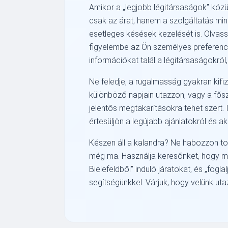
Amikor a
legjobb légitársaságok
közü
csak az árat, hanem a szolgáltatás mi
esetleges késések kezelését is. Olvas
figyelembe az Ön személyes preferenci
információkat talál a légitársaságokr
Ne feledje, a rugalmasság gyakran kifi
különböző napjain utazzon, vagy a fős
jelentős megtakarításokra tehet szert. 
értesüljön a legújabb ajánlatokról és ak
Készen áll a kalandra? Ne habozzon t
még ma. Használja keresőnket, hogy me
Bielefeldből
induló járatokat, és
fogla
segítségünkkel. Várjuk, hogy velünk uta