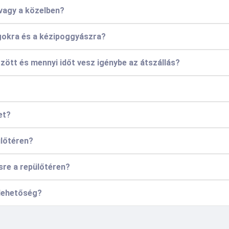
 vagy a közelben?
gokra és a kézipoggyászra?
zött és mennyi időt vesz igénybe az átszállás?
et?
ülőtéren?
sre a repülőtéren?
 lehetőség?