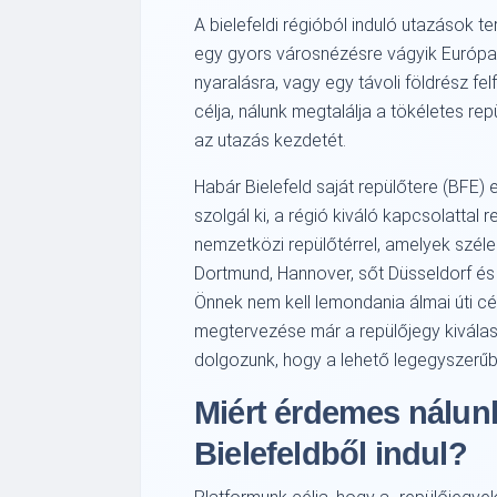
A bielefeldi régióból induló utazások t
egy gyors városnézésre vágyik Európa 
nyaralásra, vagy egy távoli földrész fel
célja, nálunk megtalálja a tökéletes r
az utazás kezdetét.
Habár Bielefeld saját repülőtere (BFE)
szolgál ki, a régió kiváló kapcsolattal
nemzetközi repülőtérrel, amelyek széle
Dortmund, Hannover, sőt Düsseldorf és
Önnek nem kell lemondania álmai úti cél
megtervezése már a repülőjegy kiválas
dolgozunk, hogy a lehető legegyszerűb
Miért érdemes nálunk
Bielefeldből indul?