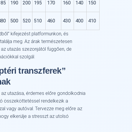
185
190
200
195
170
160
140
150
480
500
520
510
460
430
400
410
dből
kifejezést platformunkon, és
t találja meg. Az árak természetesen
s az utazás szezonjától függően, de
ációkkal szolgál.
ptéri transzferek
nak
n az utazása, érdemes előre gondolkodnia
ó jó összeköttetéssel rendelkezik a
zal vagy autóval. Tervezze meg előre az
 hogy elkerülje a stresszt az utolsó