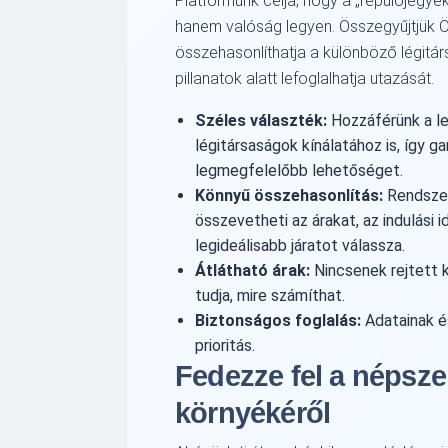
Platformunk célja, hogy a
repülőjegye
hanem valóság legyen. Összegyűjtjük Ö
összehasonlíthatja a különböző légitár
pillanatok alatt lefoglalhatja utazását.
Széles választék:
Hozzáférünk a le
légitársaságok kínálatához is, így g
legmegfelelőbb lehetőséget.
Könnyű összehasonlítás:
Rendszer
összevetheti az árakat, az indulási 
legideálisabb járatot válassza.
Átlátható árak:
Nincsenek rejtett kö
tudja, mire számíthat.
Biztonságos foglalás:
Adatainak é
prioritás.
Fedezze fel a népszer
környékéről