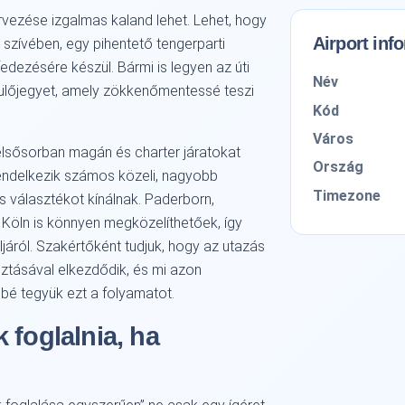
ervezése izgalmas kaland lehet. Lehet, hogy
Airport inf
szívében, egy pihentető tengerparti
fedezésére készül. Bármi is legyen az úti
Név
epülőjegyet, amely zökkenőmentessé teszi
Kód
Város
 elsősorban magán és charter járatokat
Ország
 rendelkezik számos közeli, nagyobb
Timezone
s választékot kínálnak. Paderborn,
 Köln is könnyen megközelíthetőek, így
járól. Szakértőként tudjuk, hogy az utazás
ztásával elkezdődik, és mi azon
bé tegyük ezt a folyamatot.
 foglalnia, ha