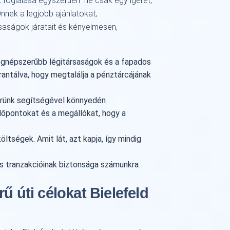
k foglalása egyszerűen
ne csak egy ígéret,
nnek a legjobb ajánlatokat,
saságok járatait és kényelmesen,
gnépszerűbb légitársaságok és a fapados
arantálva, hogy megtalálja a pénztárcájának
ünk segítségével könnyedén
időpontokat és a megállókat, hogy a
ltségek. Amit lát, azt kapja, így mindig
s tranzakcióinak biztonsága számunkra
ű úti célokat Bielefeld