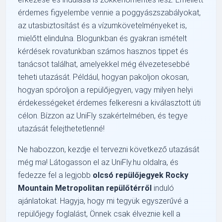
érdemes figyelembe vennie a poggyászszabályokat,
az utasbiztosítást és a vízumkövetelményeket is,
mielőtt elindulna. Blogunkban és gyakran ismételt
kérdések rovatunkban számos hasznos tippet és
tanácsot találhat, amelyekkel még élvezetesebbé
teheti utazását. Például, hogyan pakoljon okosan,
hogyan spóroljon a repülőjegyen, vagy milyen helyi
érdekességeket érdemes felkeresni a kiválasztott úti
célon. Bízzon az UniFly szakértelmében, és tegye
utazását felejthetetlenné!
Ne habozzon, kezdje el tervezni következő utazását
még ma! Látogasson el az UniFly.hu oldalra, és
fedezze fel a legjobb
olcsó repülőjegyek Rocky
Mountain Metropolitan repülőtérről
induló
ajánlatokat. Hagyja, hogy mi tegyük egyszerűvé a
repülőjegy foglalást, Önnek csak élveznie kell a