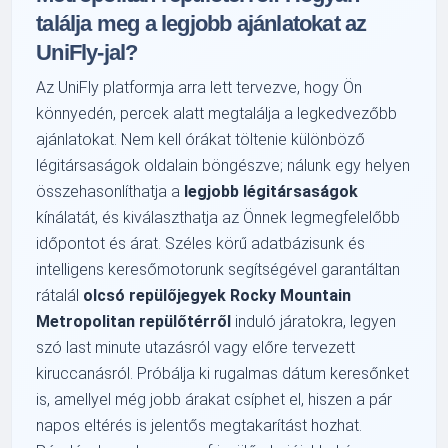
találja meg a legjobb ajánlatokat az
UniFly-jal?
Az UniFly platformja arra lett tervezve, hogy Ön
könnyedén, percek alatt megtalálja a legkedvezőbb
ajánlatokat. Nem kell órákat töltenie különböző
légitársaságok oldalain böngészve; nálunk egy helyen
összehasonlíthatja a
legjobb légitársaságok
kínálatát, és kiválaszthatja az Önnek legmegfelelőbb
időpontot és árat. Széles körű adatbázisunk és
intelligens keresőmotorunk segítségével garantáltan
rátalál
olcsó repülőjegyek Rocky Mountain
Metropolitan repülőtérről
induló járatokra, legyen
szó last minute utazásról vagy előre tervezett
kiruccanásról. Próbálja ki rugalmas dátum keresőnket
is, amellyel még jobb árakat csíphet el, hiszen a pár
napos eltérés is jelentős megtakarítást hozhat.