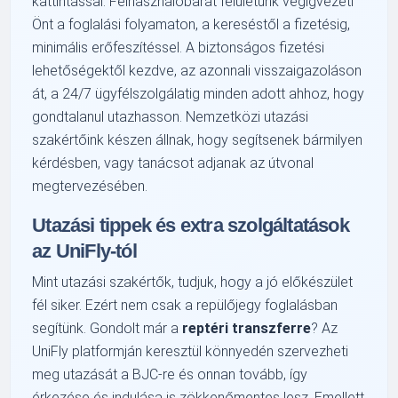
kattintással. Felhasználóbarát felületünk végigvezeti
Önt a foglalási folyamaton, a kereséstől a fizetésig,
minimális erőfeszítéssel. A biztonságos fizetési
lehetőségektől kezdve, az azonnali visszaigazoláson
át, a 24/7 ügyfélszolgálatig minden adott ahhoz, hogy
gondtalanul utazhasson. Nemzetközi utazási
szakértőink készen állnak, hogy segítsenek bármilyen
kérdésben, vagy tanácsot adjanak az útvonal
megtervezésében.
Utazási tippek és extra szolgáltatások
az UniFly-tól
Mint utazási szakértők, tudjuk, hogy a jó előkészület
fél siker. Ezért nem csak a repülőjegy foglalásban
segítünk. Gondolt már a
reptéri transzferre
? Az
UniFly platformján keresztül könnyedén szervezheti
meg utazását a BJC-re és onnan tovább, így
érkezése és indulása is zökkenőmentes lesz. Emellett