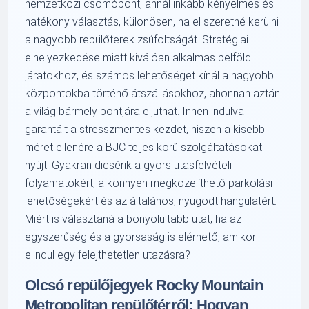
nemzetközi csomópont, annál inkább kényelmes és
hatékony választás, különösen, ha el szeretné kerülni
a nagyobb repülőterek zsúfoltságát. Stratégiai
elhelyezkedése miatt kiválóan alkalmas belföldi
járatokhoz, és számos lehetőséget kínál a nagyobb
központokba történő átszállásokhoz, ahonnan aztán
a világ bármely pontjára eljuthat. Innen indulva
garantált a stresszmentes kezdet, hiszen a kisebb
méret ellenére a BJC teljes körű szolgáltatásokat
nyújt. Gyakran dicsérik a gyors utasfelvételi
folyamatokért, a könnyen megközelíthető parkolási
lehetőségekért és az általános, nyugodt hangulatért.
Miért is választaná a bonyolultabb utat, ha az
egyszerűség és a gyorsaság is elérhető, amikor
elindul egy felejthetetlen utazásra?
Olcsó repülőjegyek Rocky Mountain
Metropolitan repülőtérről: Hogyan