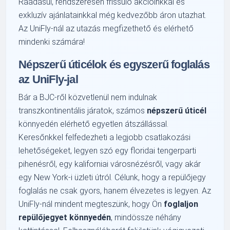
Ráadásul, rendszeresen frissülő akcióinkkal és
exkluzív ajánlatainkkal még kedvezőbb áron utazhat.
Az UniFly-nál az utazás megfizethető és elérhető
mindenki számára!
Népszerű úticélok és egyszerű foglalás
az UniFly-jal
Bár a BJC-ről közvetlenül nem indulnak
transzkontinentális járatok, számos
népszerű úticél
könnyedén elérhető egyetlen átszállással.
Keresőnkkel felfedezheti a legjobb csatlakozási
lehetőségeket, legyen szó egy floridai tengerparti
pihenésről, egy kaliforniai városnézésről, vagy akár
egy New York-i üzleti útról. Célunk, hogy a repülőjegy
foglalás ne csak gyors, hanem élvezetes is legyen. Az
UniFly-nál mindent megteszünk, hogy Ön
foglaljon
repülőjegyet könnyedén
, mindössze néhány