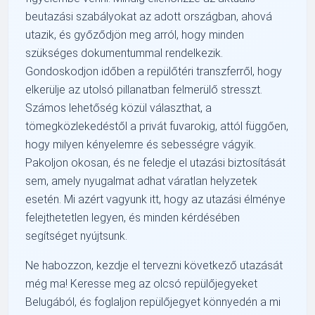
beutazási szabályokat az adott országban, ahová
utazik, és győződjön meg arról, hogy minden
szükséges dokumentummal rendelkezik.
Gondoskodjon időben a repülőtéri transzferről, hogy
elkerülje az utolsó pillanatban felmerülő stresszt.
Számos lehetőség közül választhat, a
tömegközlekedéstől a privát fuvarokig, attól függően,
hogy milyen kényelemre és sebességre vágyik.
Pakoljon okosan, és ne feledje el utazási biztosítását
sem, amely nyugalmat adhat váratlan helyzetek
esetén. Mi azért vagyunk itt, hogy az utazási élménye
felejthetetlen legyen, és minden kérdésében
segítséget nyújtsunk.
Ne habozzon, kezdje el tervezni következő utazását
még ma! Keresse meg az olcsó repülőjegyeket
Belugából, és foglaljon repülőjegyet könnyedén a mi