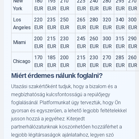
New
180
195
210
225
240
280
295
270
York
EUR
EUR
EUR
EUR
EUR
EUR
EUR
EUR
Los
220
235
250
265
280
320
340
300
Angeles
EUR
EUR
EUR
EUR
EUR
EUR
EUR
EUR
200
215
230
245
260
300
315
290
Miami
EUR
EUR
EUR
EUR
EUR
EUR
EUR
EUR
170
185
200
215
230
270
285
260
Chicago
EUR
EUR
EUR
EUR
EUR
EUR
EUR
EUR
Miért érdemes nálunk foglalni?
Utazási szakértőként tudjuk, hogy a bizalom és a
megbízhatóság kulcsfontosságú a repülőjegy
foglalásánál. Platformunkat úgy terveztük, hogy Ön
gyorsan és egyszerűen, a lehető legjobb feltételekkel
jusson hozzá a jegyéhez. Kiterjedt
partnerhálózatunknak köszönhetően hozzáférhet a
legjobb légitársaságok ajánlataihoz, legyen szó