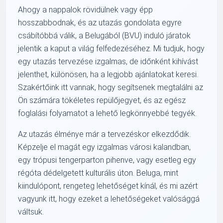
Ahogy a nappalok rövidülnek vagy épp
hosszabbodnak, és az utazás gondolata egyre
csábítóbbá válik, a Belugából (BVU) induló járatok
jelentik a kaput a világ felfedezéséhez. Mi tudjuk, hogy
egy utazás tervezése izgalmas, de időnként kihívást
jelenthet, különösen, ha a legjobb ajánlatokat keresi.
Szakértőink itt vannak, hogy segítsenek megtalálni az
Ön számára tökéletes repülőjegyet, és az egész
foglalási folyamatot a lehető legkönnyebbé tegyék.
Az utazás élménye már a tervezéskor elkezdődik.
Képzelje el magát egy izgalmas városi kalandban,
egy trópusi tengerparton pihenve, vagy esetleg egy
régóta dédelgetett kulturális úton. Beluga, mint
kiindulópont, rengeteg lehetőséget kínál, és mi azért
vagyunk itt, hogy ezeket a lehetőségeket valósággá
váltsuk.