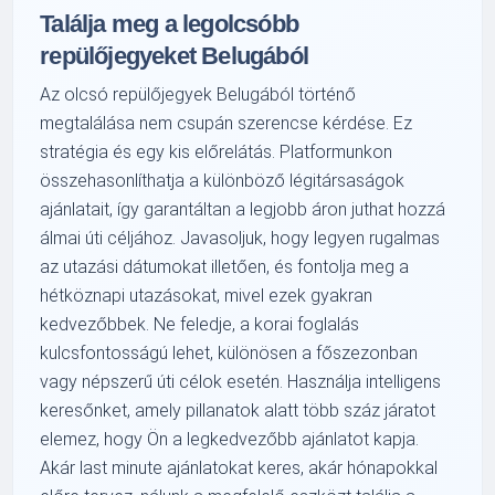
Találja meg a legolcsóbb
repülőjegyeket Belugából
Az olcsó repülőjegyek Belugából történő
megtalálása nem csupán szerencse kérdése. Ez
stratégia és egy kis előrelátás. Platformunkon
összehasonlíthatja a különböző légitársaságok
ajánlatait, így garantáltan a legjobb áron juthat hozzá
álmai úti céljához. Javasoljuk, hogy legyen rugalmas
az utazási dátumokat illetően, és fontolja meg a
hétköznapi utazásokat, mivel ezek gyakran
kedvezőbbek. Ne feledje, a korai foglalás
kulcsfontosságú lehet, különösen a főszezonban
vagy népszerű úti célok esetén. Használja intelligens
keresőnket, amely pillanatok alatt több száz járatot
elemez, hogy Ön a legkedvezőbb ajánlatot kapja.
Akár last minute ajánlatokat keres, akár hónapokkal