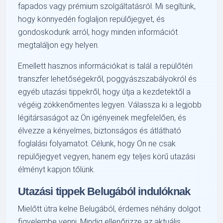
fapados vagy prémium szolgáltatásról. Mi segítünk,
hogy könnyedén foglaljon repülőjegyet, és
gondoskodunk arról, hogy minden információt
megtaláljon egy helyen.
Emellett hasznos információkat is talál a repülőtéri
transzfer lehetőségekről, poggyászszabályokról és
egyéb utazási tippekről, hogy útja a kezdetektől a
végéig zökkenőmentes legyen. Válassza ki a legjobb
légitársaságot az Ön igényeinek megfelelően, és
élvezze a kényelmes, biztonságos és átlátható
foglalási folyamatot. Célunk, hogy Ön ne csak
repülőjegyet vegyen, hanem egy teljes körű utazási
élményt kapjon tőlünk.
Utazási tippek Belugából indulóknak
Mielőtt útra kelne Belugából, érdemes néhány dolgot
figyelembe venni. Mindig ellenőrizze az aktuális