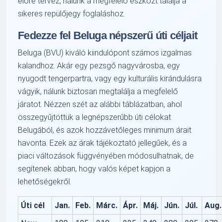
előre tervez, nálunk a megfelelő eszközt találja a
sikeres repülőjegy foglaláshoz.
Fedezze fel Beluga népszerű úti céljait
Beluga (BVU) kiváló kiindulópont számos izgalmas
kalandhoz. Akár egy pezsgő nagyvárosba, egy
nyugodt tengerpartra, vagy egy kulturális kirándulásra
vágyik, nálunk biztosan megtalálja a megfelelő
járatot. Nézzen szét az alábbi táblázatban, ahol
összegyűjtöttük a legnépszerűbb úti célokat
Belugából, és azok hozzávetőleges minimum árait
havonta. Ezek az árak tájékoztató jellegűek, és a
piaci változások függvényében módosulhatnak, de
segítenek abban, hogy valós képet kapjon a
lehetőségekről.
Úti cél
Jan.
Feb.
Márc.
Ápr.
Máj.
Jún.
Júl.
Aug.