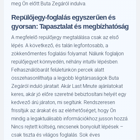
meg Ön előtt Buta Zegáról indulva.
Repülőjegy-foglalás egyszerűen és
gyorsan: Tapasztalat és megbízhatóság
A megfelelő repülőjegy megtalálása csak az első
lépés. A következő, és talán legfontosabb, a
zökkenőmentes foglalási folyamat. Nálunk foglaljon
repülőjegyet könnyedén, néhány intuitív lépésben.
Felhasználóbarát felületünkön percek alatt
összehasonlíthatja a legjobb légitársaságok Buta
Zegáról induló járatait. Akár Last Minute ajánlatokat
keres, akár jó előre szeretné bebiztosítani helyét egy
kedvező árú járaton, mi segítünk. Rendszeresen
frissítjük az árakat és az elérhetőséget, hogy Ön
mindig a legaktuálisabb információkhoz jusson hozzá.
Nincs rejtett költség, nincsenek bonyolult lépések –
csak tiszta és világos foglalás. Sok éves