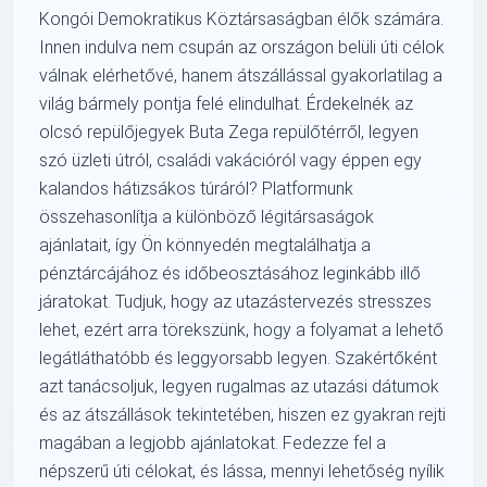
Kongói Demokratikus Köztársaságban élők számára.
Innen indulva nem csupán az országon belüli úti célok
válnak elérhetővé, hanem átszállással gyakorlatilag a
világ bármely pontja felé elindulhat. Érdekelnék az
olcsó repülőjegyek Buta Zega repülőtérről, legyen
szó üzleti útról, családi vakációról vagy éppen egy
kalandos hátizsákos túráról? Platformunk
összehasonlítja a különböző légitársaságok
ajánlatait, így Ön könnyedén megtalálhatja a
pénztárcájához és időbeosztásához leginkább illő
járatokat. Tudjuk, hogy az utazástervezés stresszes
lehet, ezért arra törekszünk, hogy a folyamat a lehető
legátláthatóbb és leggyorsabb legyen. Szakértőként
azt tanácsoljuk, legyen rugalmas az utazási dátumok
és az átszállások tekintetében, hiszen ez gyakran rejti
magában a legjobb ajánlatokat. Fedezze fel a
népszerű úti célokat, és lássa, mennyi lehetőség nyílik