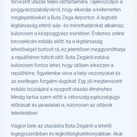
tervezett utazás teljes időtartamára. Tájékozódjon a
poggyászszabályokról, hogy elkerülje a kellemetlen
meglepetéseket a Buta Zega Airporton. A legtöbb
légitársaság eltérő súly- és mérethatárokat alkalmaz,
különösen a kézipoggyász esetében. Érdemes online
becsekkolni indulás előtt, ha a légitársaság
lehetőséget biztosít rá, ez jelentősen meggyorsíthatja
a repülőtéren töltött időt. Buta Zegáról indulva
különösen fontos lehet, hogy időben érkezzen a
repülőtérre, figyelembe véve a helyi viszonyokat és
az esetleges forgalmi dugókat. Egy jól megtervezett
indulás hozzájárul a nyugodt utazási élményhez.
Mindig tartsa szem előtt a célország egészségügyi
előírásait és javaslatait is, különösen az oltások
tekintetében.
Vágjon bele az utazásba Buta Zegáról a lehető
legegyszerűbben és legköltséghatékonyabban. Akár