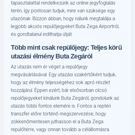
tapasztalattal rendelkezünk az online jegyfoglalás
terén, így pontosan tudjuk, mire van szüksége egy
utazónak. Bízzon abban, hogy nálunk megtalálja a
legjobb akciós repülőjegyeket Buta Zega Airportról,
és gondtalanul indíthatja útját.
Több mint csak repülőjegy: Teljes körű
utazási élmény Buta Zegáról
Az utazás nem ér véget a repülőjegy
megvásárlásával. Egy utazási szakértőként tudjuk,
hogy az élmény teljességéhez sok apró részlet
hozzájárul. Éppen ezért, bár elsősorban olcsó
repülőjegyeket kínálunk Buta Zegáról, gondolunk az
utazás többi fontos elemére is. Fontos a reptéri
transzfer előre történő megszervezése, hogy
zökkenőmentesen juthasson el a Buta Zega
repülőtérre, vagy onnan tovább a célállomásra.