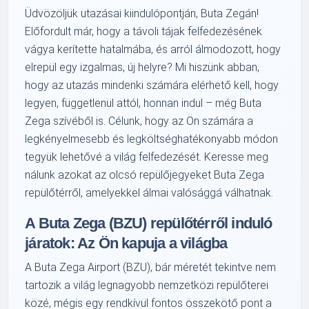
Üdvözöljük utazásai kiindulópontján, Buta Zegán!
Előfordult már, hogy a távoli tájak felfedezésének
vágya kerítette hatalmába, és arról álmodozott, hogy
elrepül egy izgalmas, új helyre? Mi hiszünk abban,
hogy az utazás mindenki számára elérhető kell, hogy
legyen, függetlenül attól, honnan indul – még Buta
Zega szívéből is. Célunk, hogy az Ön számára a
legkényelmesebb és legköltséghatékonyabb módon
tegyük lehetővé a világ felfedezését. Keresse meg
nálunk azokat az olcsó repülőjegyeket Buta Zega
repülőtérről, amelyekkel álmai valósággá válhatnak.
A Buta Zega (BZU) repülőtérről induló
járatok: Az Ön kapuja a világba
A Buta Zega Airport (BZU), bár méretét tekintve nem
tartozik a világ legnagyobb nemzetközi repülőterei
közé, mégis egy rendkívül fontos összekötő pont a