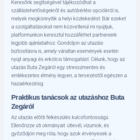
Keresőnk segítségével tájékozódhat a
szálláslehetőségekről és autóbérlési opciókról is,
melyek megkönnyítik a helyi közlekedést. Bár ezeket
a szolgáltatásokat nem közvetlenül mi nyújtjuk,
platformunkon keresztül hozzáférhet partnereink
legjobb ajánlataihoz. Gondoljon az utazási
biztosításra is, amely váratlan események esetén
nyújt anyagi és erkölcsi támogatást. Célunk, hogy az
utazás Buta Zegáról egy stresszmentes és
emlékezetes élmény legyen, a tervezéstől egészen a
hazaérkezésig.
Praktikus tanácsok az utazáshoz Buta
Zegáról
Az utazás előtti felkészülés kulcsfontosságú.
Ellenőrizze úti okmányait: útlevél, vízumok, és
győződjön meg róla, hogy azok érvényesek a