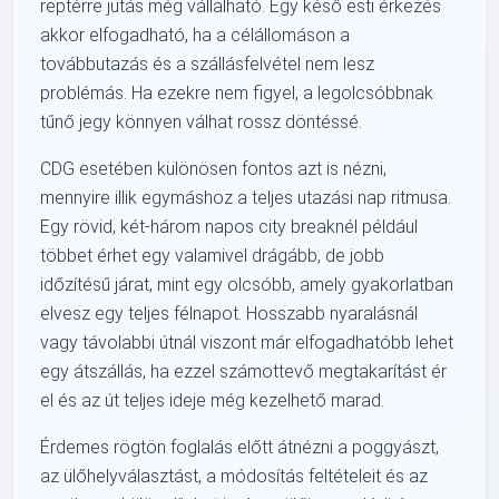
reptérre jutás még vállalható. Egy késő esti érkezés
akkor elfogadható, ha a célállomáson a
továbbutazás és a szállásfelvétel nem lesz
problémás. Ha ezekre nem figyel, a legolcsóbbnak
tűnő jegy könnyen válhat rossz döntéssé.
CDG esetében különösen fontos azt is nézni,
mennyire illik egymáshoz a teljes utazási nap ritmusa.
Egy rövid, két-három napos city breaknél például
többet érhet egy valamivel drágább, de jobb
időzítésű járat, mint egy olcsóbb, amely gyakorlatban
elvesz egy teljes félnapot. Hosszabb nyaralásnál
vagy távolabbi útnál viszont már elfogadhatóbb lehet
egy átszállás, ha ezzel számottevő megtakarítást ér
el és az út teljes ideje még kezelhető marad.
Érdemes rögtön foglalás előtt átnézni a poggyászt,
az ülőhelyválasztást, a módosítás feltételeit és az