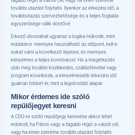
tágabb régió a valódi cél, vagy ha innen szeretne
további utazást folytatni. Ilyenkor az érkezési idő, a
továbbutazás szervezhetősége és a teljes foglalás
egyszerűsége válik döntővé.
Érkező útvonalnál ugyanaz a logika működik, mint
induláskor: mennyire használható az időpont, kell-e
sokat várni a következő lépésre, és mennyire
kényelmes a teljes konstrukció. Ha a megérkezés
után még további közlekedés, szállásfelvétel vagy
program következik, a kényelmesebb érkezési idő
gyakran többet ér, mint a legolcsóbb alapár.
Mikor érdemes ide szóló
repülőjegyet keresni
A CDG-re szóló repülőjegy keresése akkor lehet
indokolt, ha Párizs vagy a tágabb régió a valódi cél,
vagy ha innen szeretne további utazást folytatni.