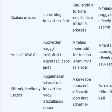
Kerülendő a
A felad
túl korai
Lehetőleg
poggyá
Családi utazás
indulás és a
közvetlen járat
ülőhely
túl késői
számít
érkezés
Közvetlen
A teljes
A tarifa
vagy jól
menetidő
csomag
Hosszú távú út
felépített
fontosabb
ellenőr
egyátszállásos
lehet, mint
szüksé
járat
az alapár
Rugalmasan
A kevésbé
választott
népszerű
Az extr
Költségérzékeny
közvetlen
idősávok
előre el
utazás
vagy
jobb árat
kell
átszállásos
adhatnak
opció