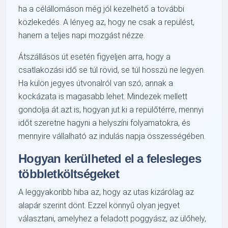
ha a célállomáson még jól kezelhető a további
közlekedés. A lényeg az, hogy ne csak a repülést,
hanem a teljes napi mozgást nézze.
Átszállásos út esetén figyeljen arra, hogy a
csatlakozási idő se túl rövid, se túl hosszú ne legyen.
Ha külön jegyes útvonalról van szó, annak a
kockázata is magasabb lehet. Mindezek mellett
gondolja át azt is, hogyan jut ki a repülőtérre, mennyi
időt szeretne hagyni a helyszíni folyamatokra, és
mennyire vállalható az indulás napja összességében.
Hogyan kerülheted el a felesleges
többletköltségeket
A leggyakoribb hiba az, hogy az utas kizárólag az
alapár szerint dönt. Ezzel könnyű olyan jegyet
választani, amelyhez a feladott poggyász, az ülőhely,