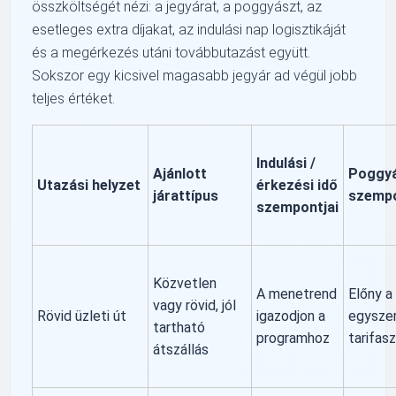
összköltségét nézi: a jegyárat, a poggyászt, az
esetleges extra díjakat, az indulási nap logisztikáját
és a megérkezés utáni továbbutazást együtt.
Sokszor egy kicsivel magasabb jegyár ad végül jobb
teljes értéket.
Indulási /
Ajánlott
Poggy
Utazási helyzet
érkezési idő
járattípus
szemp
szempontjai
Közvetlen
A menetrend
Előny a
vagy rövid, jól
Rövid üzleti út
igazodjon a
egysze
tartható
programhoz
tarifas
átszállás