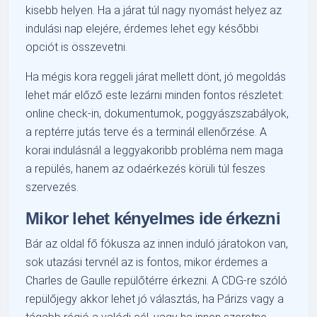
kisebb helyen. Ha a járat túl nagy nyomást helyez az
indulási nap elejére, érdemes lehet egy későbbi
opciót is összevetni.
Ha mégis kora reggeli járat mellett dönt, jó megoldás
lehet már előző este lezárni minden fontos részletet:
online check-in, dokumentumok, poggyászszabályok,
a reptérre jutás terve és a terminál ellenőrzése. A
korai indulásnál a leggyakoribb probléma nem maga
a repülés, hanem az odaérkezés körüli túl feszes
szervezés.
Mikor lehet kényelmes ide érkezni
Bár az oldal fő fókusza az innen induló járatokon van,
sok utazási tervnél az is fontos, mikor érdemes a
Charles de Gaulle repülőtérre érkezni. A CDG-re szóló
repülőjegy akkor lehet jó választás, ha Párizs vagy a