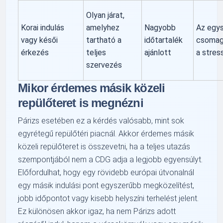
Olyan járat,
Korai indulás
amelyhez
Nagyobb
Az egy
vagy késői
tartható a
időtartalék
csomag
érkezés
teljes
ajánlott
a stres
szervezés
Mikor érdemes másik közeli
repülőteret is megnézni
Párizs esetében ez a kérdés valósabb, mint sok
egyrétegű repülőtéri piacnál. Akkor érdemes másik
közeli repülőteret is összevetni, ha a teljes utazás
szempontjából nem a CDG adja a legjobb egyensúlyt.
Előfordulhat, hogy egy rövidebb európai útvonalnál
egy másik indulási pont egyszerűbb megközelítést,
jobb időpontot vagy kisebb helyszíni terhelést jelent.
Ez különösen akkor igaz, ha nem Párizs adott