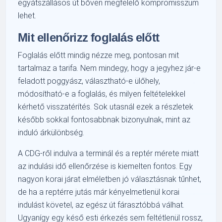
egyátszállásos út bőven megfelelő kompromisszum
lehet.
Mit ellenőrizz foglalás előtt
Foglalás előtt mindig nézze meg, pontosan mit
tartalmaz a tarifa. Nem mindegy, hogy a jegyhez jár-e
feladott poggyász, választható-e ülőhely,
módosítható-e a foglalás, és milyen feltételekkel
kérhető visszatérítés. Sok utasnál ezek a részletek
később sokkal fontosabbnak bizonyulnak, mint az
induló árkülönbség.
A CDG-ről indulva a terminál és a reptér mérete miatt
az indulási idő ellenőrzése is kiemelten fontos. Egy
nagyon korai járat elméletben jó választásnak tűnhet,
de ha a reptérre jutás már kényelmetlenül korai
indulást követel, az egész út fárasztóbbá válhat.
Ugyanígy egy késő esti érkezés sem feltétlenül rossz,