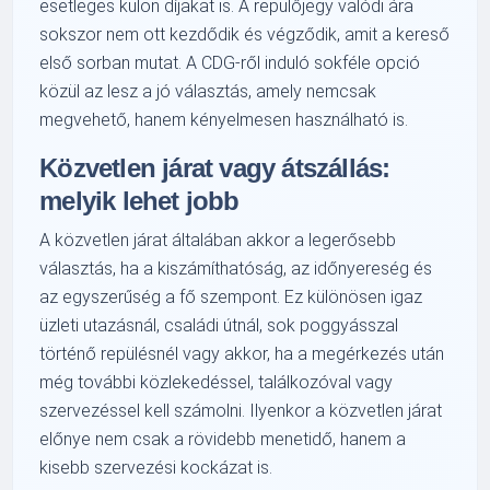
esetleges külön díjakat is. A repülőjegy valódi ára
sokszor nem ott kezdődik és végződik, amit a kereső
első sorban mutat. A CDG-ről induló sokféle opció
közül az lesz a jó választás, amely nemcsak
megvehető, hanem kényelmesen használható is.
Közvetlen járat vagy átszállás:
melyik lehet jobb
A közvetlen járat általában akkor a legerősebb
választás, ha a kiszámíthatóság, az időnyereség és
az egyszerűség a fő szempont. Ez különösen igaz
üzleti utazásnál, családi útnál, sok poggyásszal
történő repülésnél vagy akkor, ha a megérkezés után
még további közlekedéssel, találkozóval vagy
szervezéssel kell számolni. Ilyenkor a közvetlen járat
előnye nem csak a rövidebb menetidő, hanem a
kisebb szervezési kockázat is.