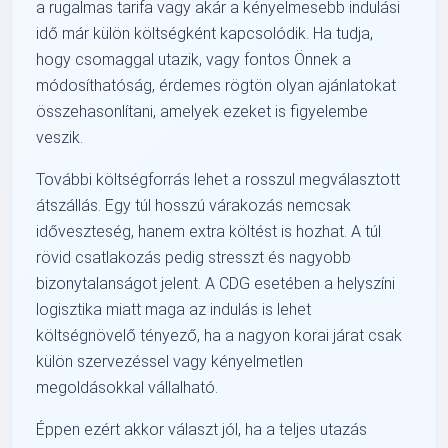
a rugalmas tarifa vagy akár a kényelmesebb indulási
idő már külön költségként kapcsolódik. Ha tudja,
hogy csomaggal utazik, vagy fontos Önnek a
módosíthatóság, érdemes rögtön olyan ajánlatokat
összehasonlítani, amelyek ezeket is figyelembe
veszik.
További költségforrás lehet a rosszul megválasztott
átszállás. Egy túl hosszú várakozás nemcsak
időveszteség, hanem extra költést is hozhat. A túl
rövid csatlakozás pedig stresszt és nagyobb
bizonytalanságot jelent. A CDG esetében a helyszíni
logisztika miatt maga az indulás is lehet
költségnövelő tényező, ha a nagyon korai járat csak
külön szervezéssel vagy kényelmetlen
megoldásokkal vállalható.
Éppen ezért akkor választ jól, ha a teljes utazás