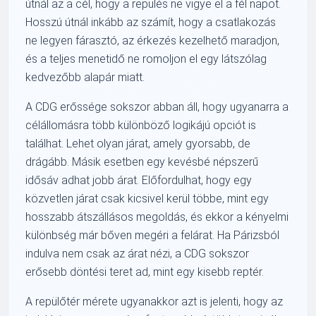
útnál az a cél, hogy a repülés ne vigye el a fél napot.
Hosszú útnál inkább az számít, hogy a csatlakozás
ne legyen fárasztó, az érkezés kezelhető maradjon,
és a teljes menetidő ne romoljon el egy látszólag
kedvezőbb alapár miatt.
A CDG erőssége sokszor abban áll, hogy ugyanarra a
célállomásra több különböző logikájú opciót is
találhat. Lehet olyan járat, amely gyorsabb, de
drágább. Másik esetben egy kevésbé népszerű
idősáv adhat jobb árat. Előfordulhat, hogy egy
közvetlen járat csak kicsivel kerül többe, mint egy
hosszabb átszállásos megoldás, és ekkor a kényelmi
különbség már bőven megéri a felárat. Ha Párizsból
indulva nem csak az árat nézi, a CDG sokszor
erősebb döntési teret ad, mint egy kisebb reptér.
A repülőtér mérete ugyanakkor azt is jelenti, hogy az