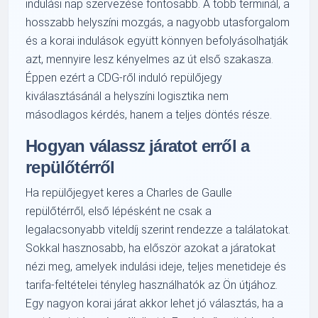
indulási nap szervezése fontosabb. A több terminál, a
hosszabb helyszíni mozgás, a nagyobb utasforgalom
és a korai indulások együtt könnyen befolyásolhatják
azt, mennyire lesz kényelmes az út első szakasza.
Éppen ezért a CDG-ről induló repülőjegy
kiválasztásánál a helyszíni logisztika nem
másodlagos kérdés, hanem a teljes döntés része.
Hogyan válassz járatot erről a
repülőtérről
Ha repülőjegyet keres a Charles de Gaulle
repülőtérről, első lépésként ne csak a
legalacsonyabb viteldíj szerint rendezze a találatokat.
Sokkal hasznosabb, ha először azokat a járatokat
nézi meg, amelyek indulási ideje, teljes menetideje és
tarifa-feltételei tényleg használhatók az Ön útjához.
Egy nagyon korai járat akkor lehet jó választás, ha a