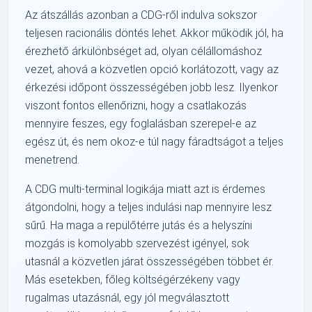
Az átszállás azonban a CDG-ről indulva sokszor
teljesen racionális döntés lehet. Akkor működik jól, ha
érezhető árkülönbséget ad, olyan célállomáshoz
vezet, ahová a közvetlen opció korlátozott, vagy az
érkezési időpont összességében jobb lesz. Ilyenkor
viszont fontos ellenőrizni, hogy a csatlakozás
mennyire feszes, egy foglalásban szerepel-e az
egész út, és nem okoz-e túl nagy fáradtságot a teljes
menetrend.
A CDG multi-terminal logikája miatt azt is érdemes
átgondolni, hogy a teljes indulási nap mennyire lesz
sűrű. Ha maga a repülőtérre jutás és a helyszíni
mozgás is komolyabb szervezést igényel, sok
utasnál a közvetlen járat összességében többet ér.
Más esetekben, főleg költségérzékeny vagy
rugalmas utazásnál, egy jól megválasztott