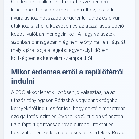
Charles de Gaulle sok utazási helyzetben erős
kiindulópont: city breakhez, üzleti úthoz, családi
nyaraláshoz, hosszabb tengerentúli úthoz és olyan
utakhoz is, ahol a közvetlen és az átszállásos opció
között valóban mérlegelni kell. A nagy választék
azonban önmagában még nem előny, ha nem látja át,
melyik járat adja a legjobb egyensúlyt időben,
költségben és kényelmi szempontból.
Mikor érdemes erről a repülőtérről
indulni
A CDG akkor lehet különösen jó választás, ha az
utazás ténylegesen Párizsból vagy annak tágabb
környékéről indul, és fontos, hogy sokféle menetrend,
szolgáltatási szint és útvonal közül tudjon választani.
Ez a fajta rugalmasság rövid európai utaknál és
hosszabb nemzetközi repüléseknél is értékes. Rövid