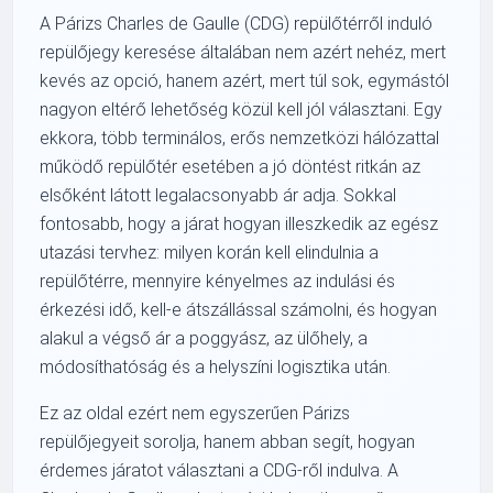
A Párizs Charles de Gaulle (CDG) repülőtérről induló
repülőjegy keresése általában nem azért nehéz, mert
kevés az opció, hanem azért, mert túl sok, egymástól
nagyon eltérő lehetőség közül kell jól választani. Egy
ekkora, több terminálos, erős nemzetközi hálózattal
működő repülőtér esetében a jó döntést ritkán az
elsőként látott legalacsonyabb ár adja. Sokkal
fontosabb, hogy a járat hogyan illeszkedik az egész
utazási tervhez: milyen korán kell elindulnia a
repülőtérre, mennyire kényelmes az indulási és
érkezési idő, kell-e átszállással számolni, és hogyan
alakul a végső ár a poggyász, az ülőhely, a
módosíthatóság és a helyszíni logisztika után.
Ez az oldal ezért nem egyszerűen Párizs
repülőjegyeit sorolja, hanem abban segít, hogyan
érdemes járatot választani a CDG-ről indulva. A