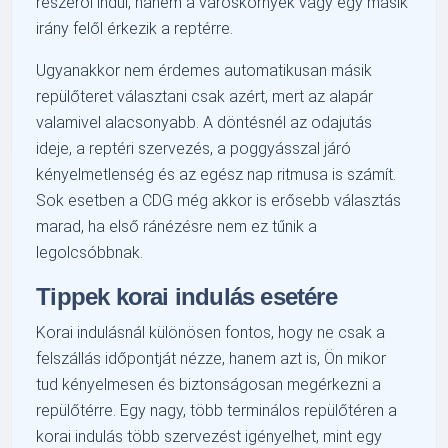
részéről indul, hanem a városkörnyék vagy egy másik
irány felől érkezik a reptérre.
Ugyanakkor nem érdemes automatikusan másik
repülőteret választani csak azért, mert az alapár
valamivel alacsonyabb. A döntésnél az odajutás
ideje, a reptéri szervezés, a poggyásszal járó
kényelmetlenség és az egész nap ritmusa is számít.
Sok esetben a CDG még akkor is erősebb választás
marad, ha első ránézésre nem ez tűnik a
legolcsóbbnak.
Tippek korai indulás esetére
Korai indulásnál különösen fontos, hogy ne csak a
felszállás időpontját nézze, hanem azt is, Ön mikor
tud kényelmesen és biztonságosan megérkezni a
repülőtérre. Egy nagy, több terminálos repülőtéren a
korai indulás több szervezést igényelhet, mint egy