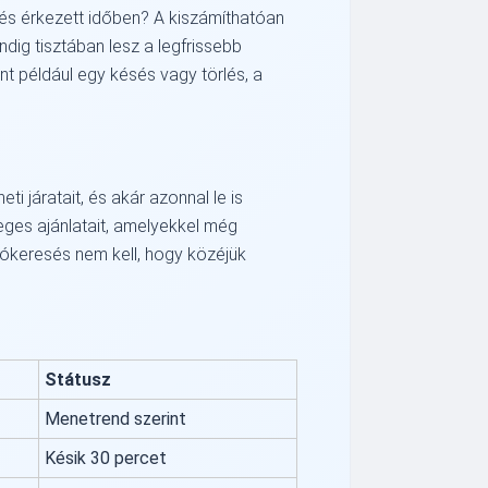
és érkezett időben? A kiszámíthatóan
dig tisztában lesz a legfrissebb
nt például egy késés vagy törlés, a
i járatait, és akár azonnal le is
leges ajánlatait, amelyekkel még
iókeresés nem kell, hogy közéjük
Státusz
Menetrend szerint
Késik 30 percet