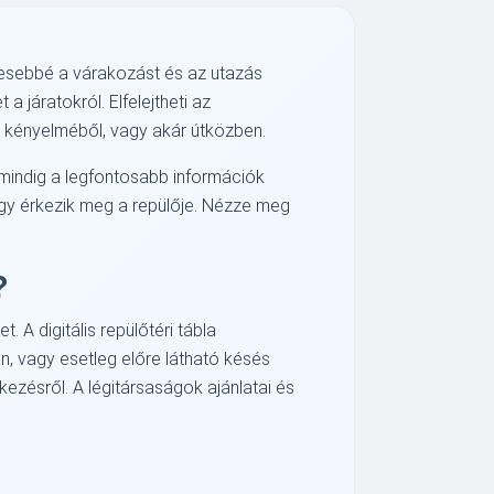
mesebbé a várakozást és az utazás
a járatokról. Elfelejtheti az
a kényelméből, vagy akár útközben.
Ön mindig a legfontosabb információk
vagy érkezik meg a repülője. Nézze meg
?
A digitális repülőtéri tábla
n, vagy esetleg előre látható késés
rkezésről. A légitársaságok ajánlatai és