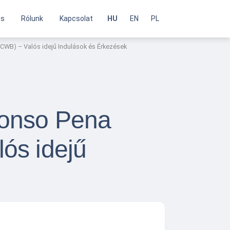
és
Rólunk
Kapcsolat
HU
EN
PL
(CWB) – Valós idejű Indulások és Érkezések
Afonso Pena
ós idejű