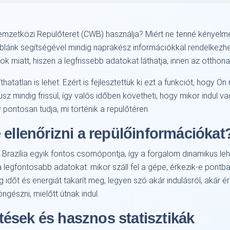
emzetközi Repülőteret (CWB) használja? Miért ne tenné kényel
áblánk segítségével mindig naprakész információkkal rendelkezhet 
 miatt, hiszen a legfrissebb adatokat láthatja, innen az otthon
hatatlan is lehet. Ezért is fejlesztettük ki ezt a funkciót, hogy 
usz mindig frissül, így valós időben követheti, hogy mikor indul 
y pontosan tudja, mi történik a repülőtéren.
 ellenőrizni a repülőinformációkat
zília egyik fontos csomópontja, így a forgalom dinamikus lehet. 
 legfontosabb adatokat: mikor száll fel a gépe, érkezik-e pontba
 időt és energiát takarít meg, legyen szó akár indulásról, akár é
ngészni, mielőtt útnak indul.
sítések és hasznos statisztikák