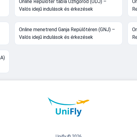
Online Repülőtér tábla Uzhgorod (UDJ) –
On
Valós idejű indulások és érkezések
Re
Online menetrend Ganja Repülőtéren (GNJ) –
On
Valós idejű indulások és érkezések
Re
NA)
Unifly © 2026