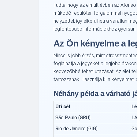
Tudta, hogy az elmúlt évben az Afonso
működő repülőtéri forgalommal nyugodta
helyzettel, így elkerülheti a váratlan 
legfontosabb információkhoz gyorsan 
Az Ön kényelme a l
Nincs is jobb érzés, mint stresszmentes
foglalhatja a jegyeket a legjobb árako
kedvezőbbé teheti utazását. Az élet te
tartozzanak. Használja ki a kényelmet, 
Néhány példa a várható j
Úti cél
Lé
São Paulo (GRU)
LA
Rio de Janeiro (GIG)
Go