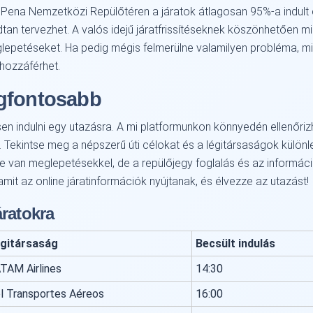
 Pena Nemzetközi Repülőtéren a járatok átlagosan 95%-a indult 
n tervezhet. A valós idejű járatfrissítéseknek köszönhetően min
meglepetéseket. Ha pedig mégis felmerülne valamilyen probléma, mi
hozzáférhet.
egfontosabb
en indulni egy utazásra. A mi platformunkon könnyedén ellenőrizhet
n. Tekintse meg a népszerű úti célokat és a légitársaságok külön
le van meglepetésekkel, de a repülőjegy foglalás és az informác
amit az online járatinformációk nyújtanak, és élvezze az utazást!
áratokra
gitársaság
Becsült indulás
TAM Airlines
14:30
l Transportes Aéreos
16:00