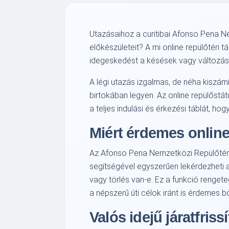
Utazásaihoz a curitibai Afonso Pena N
előkészületeit? A mi online repülőtéri t
idegeskedést a késések vagy változások
A légi utazás izgalmas, de néha kiszámít
birtokában legyen. Az online repülőstát
a teljes indulási és érkezési táblát, hog
Miért érdemes online
Az Afonso Pena Nemzetközi Repülőtér Bra
segítségével egyszerűen lekérdezheti a
vagy törlés van-e. Ez a funkció rengeteg
a népszerű úti célok iránt is érdemes bö
Valós idejű járatfris