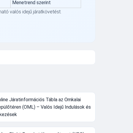
Menetrend szerint
ható valós idejű járatkövetést.
line Járatinformációs Tábla az Omkalai
pülőtéren (OML) – Valós Idejű Indulások és
kezések