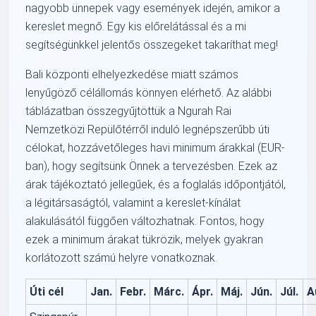
nagyobb ünnepek vagy események idején, amikor a
kereslet megnő. Egy kis előrelátással és a mi
segítségünkkel jelentős összegeket takaríthat meg!
Bali központi elhelyezkedése miatt számos
lenyűgöző célállomás könnyen elérhető. Az alábbi
táblázatban összegyűjtöttük a Ngurah Rai
Nemzetközi Repülőtérről induló legnépszerűbb úti
célokat, hozzávetőleges havi minimum árakkal (EUR-
ban), hogy segítsünk Önnek a tervezésben. Ezek az
árak tájékoztató jellegűek, és a foglalás időpontjától,
a légitársaságtól, valamint a kereslet-kínálat
alakulásától függően változhatnak. Fontos, hogy
ezek a minimum árakat tükrözik, melyek gyakran
korlátozott számú helyre vonatkoznak.
Úti cél
Jan.
Febr.
Márc.
Ápr.
Máj.
Jún.
Júl.
A