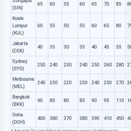
Szingapúr
65
60
55
60
65
70
85
8
(SIN)
Kuala
Lumpur
60
55
50
55
60
65
80
7
(KUL)
Jakarta
40
35
30
35
40
45
55
5
(CGK)
Sydney
250
240
230
240
250
260
280
2
(SYD)
Melbourne
240
230
220
230
240
250
270
2
(MEL)
Bangkok
90
85
80
85
90
95
110
1
(BKK)
Doha
400
380
370
380
390
410
450
4
(DOH)