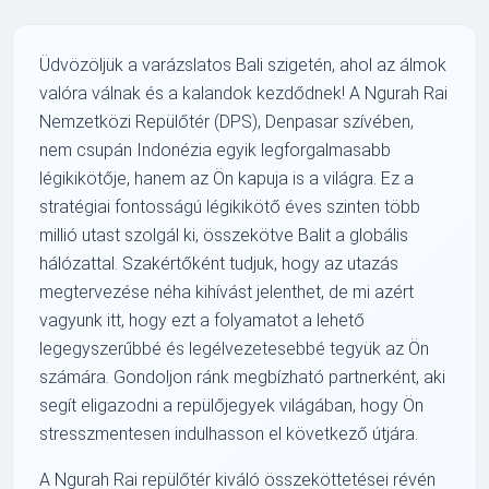
Üdvözöljük a varázslatos Bali szigetén, ahol az álmok
valóra válnak és a kalandok kezdődnek! A Ngurah Rai
Nemzetközi Repülőtér (DPS), Denpasar szívében,
nem csupán Indonézia egyik legforgalmasabb
légikikötője, hanem az Ön kapuja is a világra. Ez a
stratégiai fontosságú légikikötő éves szinten több
millió utast szolgál ki, összekötve Balit a globális
hálózattal. Szakértőként tudjuk, hogy az utazás
megtervezése néha kihívást jelenthet, de mi azért
vagyunk itt, hogy ezt a folyamatot a lehető
legegyszerűbbé és legélvezetesebbé tegyük az Ön
számára. Gondoljon ránk megbízható partnerként, aki
segít eligazodni a repülőjegyek világában, hogy Ön
stresszmentesen indulhasson el következő útjára.
A Ngurah Rai repülőtér kiváló összeköttetései révén