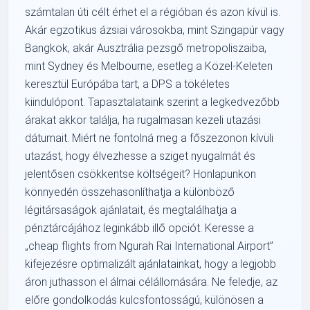
számtalan úti célt érhet el a régióban és azon kívül is.
Akár egzotikus ázsiai városokba, mint Szingapúr vagy
Bangkok, akár Ausztrália pezsgő metropoliszaiba,
mint Sydney és Melbourne, esetleg a Közel-Keleten
keresztül Európába tart, a DPS a tökéletes
kiindulópont. Tapasztalataink szerint a legkedvezőbb
árakat akkor találja, ha rugalmasan kezeli utazási
dátumait. Miért ne fontolná meg a főszezonon kívüli
utazást, hogy élvezhesse a sziget nyugalmát és
jelentősen csökkentse költségeit? Honlapunkon
könnyedén összehasonlíthatja a különböző
légitársaságok ajánlatait, és megtalálhatja a
pénztárcájához leginkább illő opciót. Keresse a
„cheap flights from Ngurah Rai International Airport”
kifejezésre optimalizált ajánlatainkat, hogy a legjobb
áron juthasson el álmai célállomására. Ne feledje, az
előre gondolkodás kulcsfontosságú, különösen a