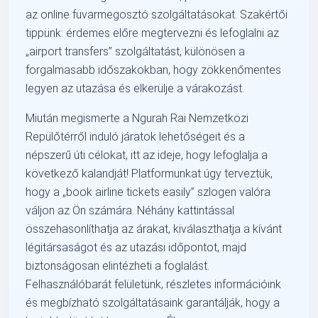
az online fuvarmegosztó szolgáltatásokat. Szakértői
tippünk: érdemes előre megtervezni és lefoglalni az
„airport transfers” szolgáltatást, különösen a
forgalmasabb időszakokban, hogy zökkenőmentes
legyen az utazása és elkerülje a várakozást.
Miután megismerte a Ngurah Rai Nemzetközi
Repülőtérről induló járatok lehetőségeit és a
népszerű úti célokat, itt az ideje, hogy lefoglalja a
következő kalandját! Platformunkat úgy terveztük,
hogy a „book airline tickets easily” szlogen valóra
váljon az Ön számára. Néhány kattintással
összehasonlíthatja az árakat, kiválaszthatja a kívánt
légitársaságot és az utazási időpontot, majd
biztonságosan elintézheti a foglalást.
Felhasználóbarát felületünk, részletes információink
és megbízható szolgáltatásaink garantálják, hogy a