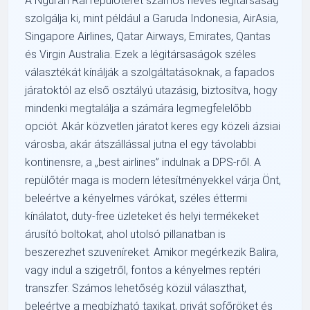
A Ngurah Rai repülőteret számos neves légitársaság
szolgálja ki, mint például a Garuda Indonesia, AirAsia,
Singapore Airlines, Qatar Airways, Emirates, Qantas
és Virgin Australia. Ezek a légitársaságok széles
választékát kínálják a szolgáltatásoknak, a fapados
járatoktól az első osztályú utazásig, biztosítva, hogy
mindenki megtalálja a számára legmegfelelőbb
opciót. Akár közvetlen járatot keres egy közeli ázsiai
városba, akár átszállással jutna el egy távolabbi
kontinensre, a „best airlines” indulnak a DPS-ről. A
repülőtér maga is modern létesítményekkel várja Önt,
beleértve a kényelmes várókat, széles éttermi
kínálatot, duty-free üzleteket és helyi termékeket
árusító boltokat, ahol utolsó pillanatban is
beszerezhet szuveníreket. Amikor megérkezik Balira,
vagy indul a szigetről, fontos a kényelmes reptéri
transzfer. Számos lehetőség közül választhat,
beleértve a megbízható taxikat, privát sofőröket és