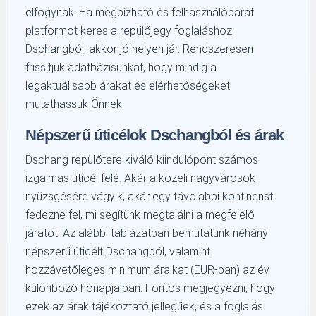
elfogynak. Ha megbízható és felhasználóbarát
platformot keres a repülőjegy foglaláshoz
Dschangból, akkor jó helyen jár. Rendszeresen
frissítjük adatbázisunkat, hogy mindig a
legaktuálisabb árakat és elérhetőségeket
mutathassuk Önnek.
Népszerű úticélok Dschangból és árak
Dschang repülőtere kiváló kiindulópont számos
izgalmas úticél felé. Akár a közeli nagyvárosok
nyüzsgésére vágyik, akár egy távolabbi kontinenst
fedezne fel, mi segítünk megtalálni a megfelelő
járatot. Az alábbi táblázatban bemutatunk néhány
népszerű úticélt Dschangból, valamint
hozzávetőleges minimum áraikat (EUR-ban) az év
különböző hónapjaiban. Fontos megjegyezni, hogy
ezek az árak tájékoztató jellegűek, és a foglalás