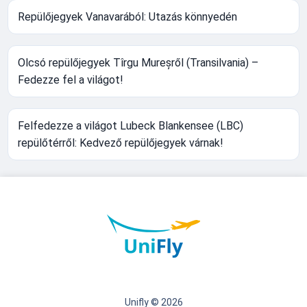
Repülőjegyek Vanavarából: Utazás könnyedén
Olcsó repülőjegyek Tîrgu Mureșről (Transilvania) –
Fedezze fel a világot!
Felfedezze a világot Lubeck Blankensee (LBC)
repülőtérről: Kedvező repülőjegyek várnak!
Unifly © 2026