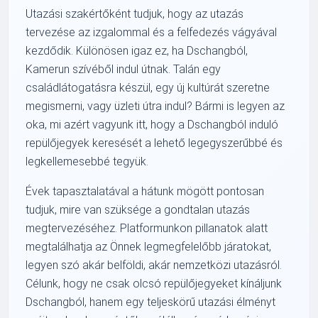
Utazási szakértőként tudjuk, hogy az utazás
tervezése az izgalommal és a felfedezés vágyával
kezdődik. Különösen igaz ez, ha Dschangból,
Kamerun szívéből indul útnak. Talán egy
családlátogatásra készül, egy új kultúrát szeretne
megismerni, vagy üzleti útra indul? Bármi is legyen az
oka, mi azért vagyunk itt, hogy a Dschangból induló
repülőjegyek keresését a lehető legegyszerűbbé és
legkellemesebbé tegyük.
Évek tapasztalatával a hátunk mögött pontosan
tudjuk, mire van szüksége a gondtalan utazás
megtervezéséhez. Platformunkon pillanatok alatt
megtalálhatja az Önnek legmegfelelőbb járatokat,
legyen szó akár belföldi, akár nemzetközi utazásról.
Célunk, hogy ne csak olcsó repülőjegyeket kínáljunk
Dschangból, hanem egy teljeskörű utazási élményt