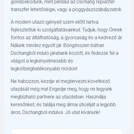
gondoskodunk, mint például az Dschang repülőtér
transzfer lehetőségei, vagy a poggyászszabályzatok.
A modern utazó igényeit szem előtt tartva
fejlesztettük ki szolgáltatásainkat. Tudjuk, hogy Önnek
fontos az átláthatóság, a gyorsaság és a kedvező ár.
Nálunk mindez együtt jár. Böngésszen bátran
Dschangból induló járataink között, és fedezze fel a
világot a legkényelmesebb és
legköltséghatékonyabb módon!
Ne habozzon, kezdje el megtervezni következő
utazását még ma! Engedje meg, hogy mi legyünk
megbízható partnere az utazásban. Használja
keresőnket, és találja meg álmai úticélját a legjobb
áron, Dschangból indulva. Jó utat kívánunk!