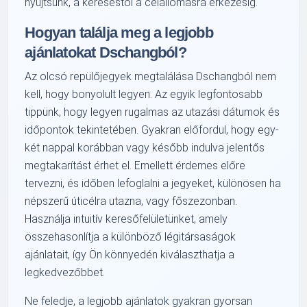
nyújtsunk, a kereséstől a célállomásra érkezésig.
Hogyan találja meg a legjobb
ajánlatokat Dschangból?
Az olcsó repülőjegyek megtalálása Dschangból nem
kell, hogy bonyolult legyen. Az egyik legfontosabb
tippünk, hogy legyen rugalmas az utazási dátumok és
időpontok tekintetében. Gyakran előfordul, hogy egy-
két nappal korábban vagy később indulva jelentős
megtakarítást érhet el. Emellett érdemes előre
tervezni, és időben lefoglalni a jegyeket, különösen ha
népszerű úticélra utazna, vagy főszezonban.
Használja intuitív keresőfelületünket, amely
összehasonlítja a különböző légitársaságok
ajánlatait, így Ön könnyedén kiválaszthatja a
legkedvezőbbet.
Ne feledje, a legjobb ajánlatok gyakran gyorsan