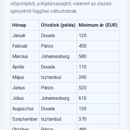
időpontjától, a légitársaságtól, valamint az utazási
igényektől függően változhatnak.
Hónap
Úticélok (példa)
Minimum ár (EUR)
Január
Douala
120
Február
Párizs
450
Március
Johannesburg
580
Április
Douala
110
Május
Isztambul
390
Június
Párizs
520
Július
Johannesburg
610
Augusztus
Douala
130
Szeptember
Isztambul
370
Október
Párizs
480