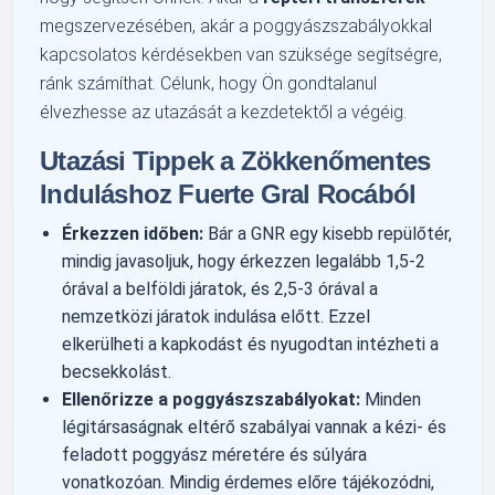
megszervezésében, akár a poggyászszabályokkal
kapcsolatos kérdésekben van szüksége segítségre,
ránk számíthat. Célunk, hogy Ön gondtalanul
élvezhesse az utazását a kezdetektől a végéig.
Utazási Tippek a Zökkenőmentes
Induláshoz Fuerte Gral Rocából
Érkezzen időben:
Bár a GNR egy kisebb repülőtér,
mindig javasoljuk, hogy érkezzen legalább 1,5-2
órával a belföldi járatok, és 2,5-3 órával a
nemzetközi járatok indulása előtt. Ezzel
elkerülheti a kapkodást és nyugodtan intézheti a
becsekkolást.
Ellenőrizze a poggyászszabályokat:
Minden
légitársaságnak eltérő szabályai vannak a kézi- és
feladott poggyász méretére és súlyára
vonatkozóan. Mindig érdemes előre tájékozódni,