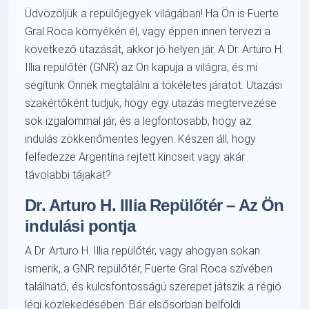
Üdvözöljük a repülőjegyek világában! Ha Ön is Fuerte
Gral Roca környékén él, vagy éppen innen tervezi a
következő utazását, akkor jó helyen jár. A Dr. Arturo H.
Illia repülőtér (GNR) az Ön kapuja a világra, és mi
segítünk Önnek megtalálni a tökéletes járatot. Utazási
szakértőként tudjuk, hogy egy utazás megtervezése
sok izgalommal jár, és a legfontosabb, hogy az
indulás zökkenőmentes legyen. Készen áll, hogy
felfedezze Argentína rejtett kincseit vagy akár
távolabbi tájakat?
Dr. Arturo H. Illia Repülőtér – Az Ön
indulási pontja
A Dr. Arturo H. Illia repülőtér, vagy ahogyan sokan
ismerik, a GNR repülőtér, Fuerte Gral Roca szívében
található, és kulcsfontosságú szerepet játszik a régió
légi közlekedésében. Bár elsősorban belföldi