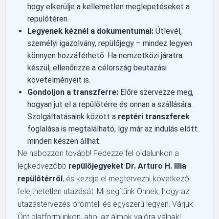
hogy elkerülje a kellemetlen meglepetéseket a
repülőtéren.
Legyenek kéznél a dokumentumai:
Útlevél,
személyi igazolvány, repülőjegy – mindez legyen
könnyen hozzáférhető. Ha nemzetközi járatra
készül, ellenőrizze a célország beutazási
követelményeit is.
Gondoljon a transzferre:
Előre szervezze meg,
hogyan jut el a repülőtérre és onnan a szállására.
Szolgáltatásaink között a
reptéri transzferek
foglalása is megtalálható, így már az indulás előtt
minden készen állhat.
Ne habozzon tovább! Fedezze fel oldalunkon a
legkedvezőbb
repülőjegyeket Dr. Arturo H. Illia
repülőtérről
, és kezdje el megtervezni következő
felejthetetlen utazását. Mi segítünk Önnek, hogy az
utazástervezés örömteli és egyszerű legyen. Várjuk
Önt platformunkon, ahol az álmok valóra válnak!