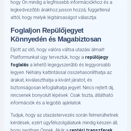
hogy Ön mindig a legfrissebb információkhoz és a
legkedvezőbb árakhoz jusson hozzá, függetlenül
attól, hogy melyik légitársaságot választja.
Foglaljon Repülőjegyet
Könnyedén és Magabiztosan
Eljött az idő, hogy valóra váltsa utazási álmait!
Platformunkat úgy terveztük, hogy a
repülőjegy
foglalás
a lehető legegyszerűbb és leggyorsabb
legyen. Néhány kattintással összehasonlíthatja az
árakat, kiválaszthatja a kívánt járatot, és
biztonságosan lefoglalhatja jegyét. Nincs rejtett díj,
nincsenek bonyolult lépések. Csak tiszta, átlátható
információk és a legjobb ajánlatok.
Tudjuk, hogy az utazástervezés során felmerülhetnek
kérdések, ezért ügyfélszolgálatunk mindig készen áll,
hogy segítsen Önnek. Akár a
reptéri transzferek