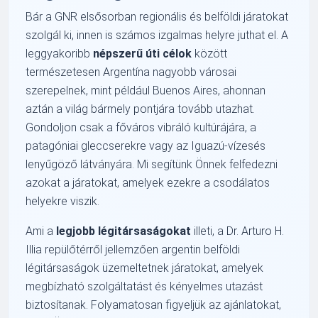
Bár a GNR elsősorban regionális és belföldi járatokat
szolgál ki, innen is számos izgalmas helyre juthat el. A
leggyakoribb
népszerű úti célok
között
természetesen Argentína nagyobb városai
szerepelnek, mint például Buenos Aires, ahonnan
aztán a világ bármely pontjára tovább utazhat.
Gondoljon csak a főváros vibráló kultúrájára, a
patagóniai gleccserekre vagy az Iguazú-vízesés
lenyűgöző látványára. Mi segítünk Önnek felfedezni
azokat a járatokat, amelyek ezekre a csodálatos
helyekre viszik.
Ami a
legjobb légitársaságokat
illeti, a Dr. Arturo H.
Illia repülőtérről jellemzően argentin belföldi
légitársaságok üzemeltetnek járatokat, amelyek
megbízható szolgáltatást és kényelmes utazást
biztosítanak. Folyamatosan figyeljük az ajánlatokat,