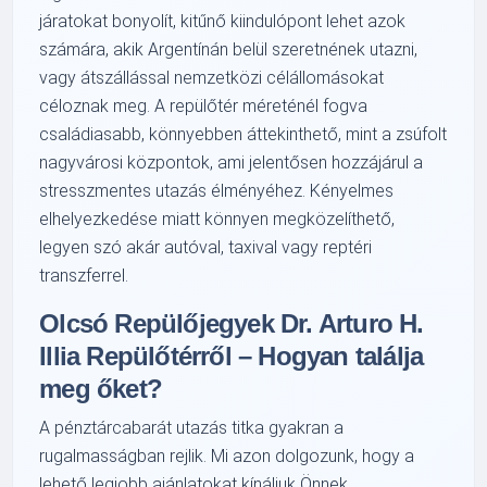
járatokat bonyolít, kitűnő kiindulópont lehet azok
számára, akik Argentínán belül szeretnének utazni,
vagy átszállással nemzetközi célállomásokat
céloznak meg. A repülőtér méreténél fogva
családiasabb, könnyebben áttekinthető, mint a zsúfolt
nagyvárosi központok, ami jelentősen hozzájárul a
stresszmentes utazás élményéhez. Kényelmes
elhelyezkedése miatt könnyen megközelíthető,
legyen szó akár autóval, taxival vagy reptéri
transzferrel.
Olcsó Repülőjegyek Dr. Arturo H.
Illia Repülőtérről – Hogyan találja
meg őket?
A pénztárcabarát utazás titka gyakran a
rugalmasságban rejlik. Mi azon dolgozunk, hogy a
lehető legjobb ajánlatokat kínáljuk Önnek.