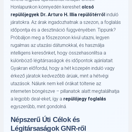
Honlapunkon könnyedén kereshet
olcsó
repülőjegyek Dr. Arturo H. Illia repülőtérről
induló
járatokra. Az árak ingadozhatnak a szezon, a foglalás
időpontja és a desztináció függvényében. Tippünk?
Próbáljon meg a főszezonon kívül utazni, legyen
rugalmas az utazási dátumokkal, és használja
intelligens keresőnket, hogy összehasonlítsa a
különböző légitársaságok és időpontok ajánlatait.
Gyakran előfordul, hogy a hét közepén induló vagy
érkező járatok kedvezőbb árúak, mint a hétvégi
utazások. Nálunk nem kell órákat töltenie az
interneten böngészve – pillanatok alatt megtalálhatja
a legjobb deal-eket, így a
repülőjegy foglalás
egyszerűbb, mint gondolná.
Népszerű Úti Célok és
Légitársaságok GNR-ről