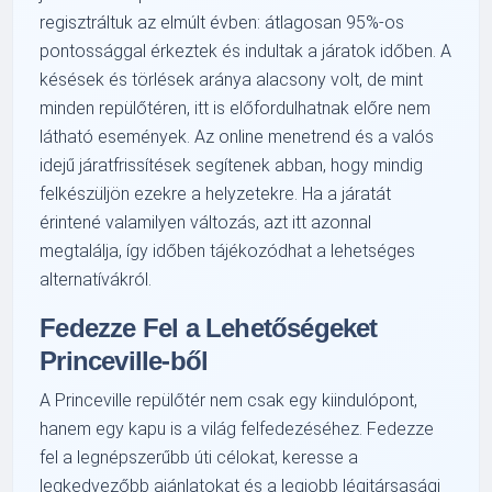
regisztráltuk az elmúlt évben: átlagosan 95%-os
pontossággal érkeztek és indultak a járatok időben. A
késések és törlések aránya alacsony volt, de mint
minden repülőtéren, itt is előfordulhatnak előre nem
látható események. Az online menetrend és a valós
idejű járatfrissítések segítenek abban, hogy mindig
felkészüljön ezekre a helyzetekre. Ha a járatát
érintené valamilyen változás, azt itt azonnal
megtalálja, így időben tájékozódhat a lehetséges
alternatívákról.
Fedezze Fel a Lehetőségeket
Princeville-ből
A Princeville repülőtér nem csak egy kiindulópont,
hanem egy kapu is a világ felfedezéséhez. Fedezze
fel a legnépszerűbb úti célokat, keresse a
legkedvezőbb ajánlatokat és a legjobb légitársasági