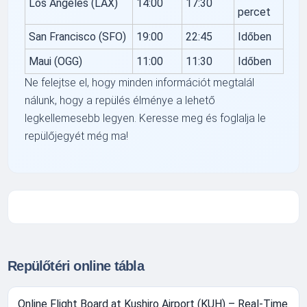
Los Angeles (LAX)
14:00
17:30
percet
San Francisco (SFO)
19:00
22:45
Időben
Maui (OGG)
11:00
11:30
Időben
Ne felejtse el, hogy minden információt megtalál
nálunk, hogy a repülés élménye a lehető
legkellemesebb legyen. Keresse meg és foglalja le
repülőjegyét még ma!
Repülőtéri online tábla
Online Flight Board at Kushiro Airport (KUH) – Real-Time