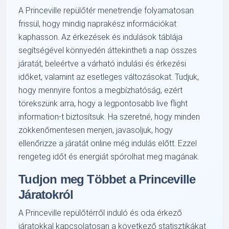
A Princeville repülőtér menetrendje folyamatosan
frissül, hogy mindig naprakész információkat
kaphasson. Az érkezések és indulások táblája
segítségével könnyedén áttekintheti a nap összes
járatát, beleértve a várható indulási és érkezési
időket, valamint az esetleges változásokat. Tudjuk,
hogy mennyire fontos a megbízhatóság, ezért
törekszünk arra, hogy a legpontosabb live flight
information-t biztosítsuk. Ha szeretné, hogy minden
zökkenőmentesen menjen, javasoljuk, hogy
ellenőrizze a járatát online még indulás előtt. Ezzel
rengeteg időt és energiát spórolhat meg magának.
Tudjon meg Többet a Princeville
Járatokról
A Princeville repülőtérről induló és oda érkező
járatokkal kapcsolatosan a következő statisztikákat