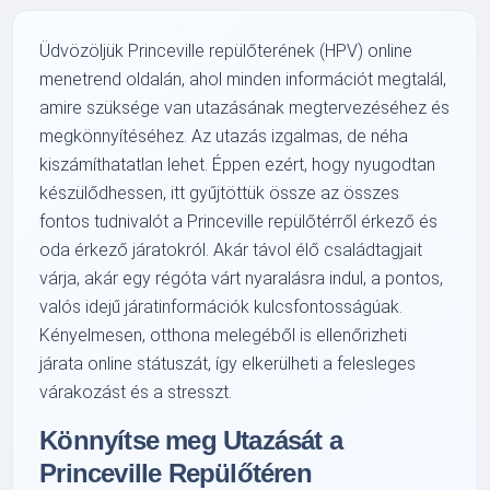
Üdvözöljük Princeville repülőterének (HPV) online
menetrend oldalán, ahol minden információt megtalál,
amire szüksége van utazásának megtervezéséhez és
megkönnyítéséhez. Az utazás izgalmas, de néha
kiszámíthatatlan lehet. Éppen ezért, hogy nyugodtan
készülődhessen, itt gyűjtöttük össze az összes
fontos tudnivalót a Princeville repülőtérről érkező és
oda érkező járatokról. Akár távol élő családtagjait
várja, akár egy régóta várt nyaralásra indul, a pontos,
valós idejű járatinformációk kulcsfontosságúak.
Kényelmesen, otthona melegéből is ellenőrizheti
járata online státuszát, így elkerülheti a felesleges
várakozást és a stresszt.
Könnyítse meg Utazását a
Princeville Repülőtéren