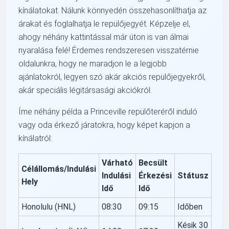
kínálatokat. Nálunk könnyedén összehasonlíthatja az
árakat és foglalhatja le repülőjegyét. Képzelje el,
ahogy néhány kattintással már úton is van álmai
nyaralása felé! Érdemes rendszeresen visszatérnie
oldalunkra, hogy ne maradjon le a legjobb
ajánlatokról, legyen szó akár akciós repülőjegyekről,
akár speciális légitársasági akciókról.
Íme néhány példa a Princeville repülőteréről induló
vagy oda érkező járatokra, hogy képet kapjon a
kínálatról:
Várható
Becsült
Célállomás/Indulási
Indulási
Érkezési
Státusz
Hely
Idő
Idő
Honolulu (HNL)
08:30
09:15
Időben
Késik 30