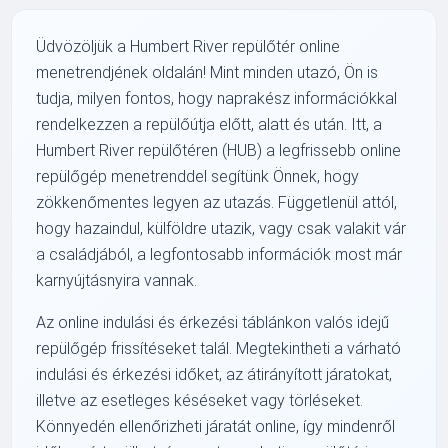
Üdvözöljük a Humbert River repülőtér online
menetrendjének oldalán! Mint minden utazó, Ön is
tudja, milyen fontos, hogy naprakész információkkal
rendelkezzen a repülőútja előtt, alatt és után. Itt, a
Humbert River repülőtéren (HUB) a legfrissebb online
repülőgép menetrenddel segítünk Önnek, hogy
zökkenőmentes legyen az utazás. Függetlenül attól,
hogy hazaindul, külföldre utazik, vagy csak valakit vár
a családjából, a legfontosabb információk most már
karnyújtásnyira vannak.
Az online indulási és érkezési táblánkon valós idejű
repülőgép frissítéseket talál. Megtekintheti a várható
indulási és érkezési időket, az átirányított járatokat,
illetve az esetleges késéseket vagy törléseket.
Könnyedén ellenőrizheti járatát online, így mindenről