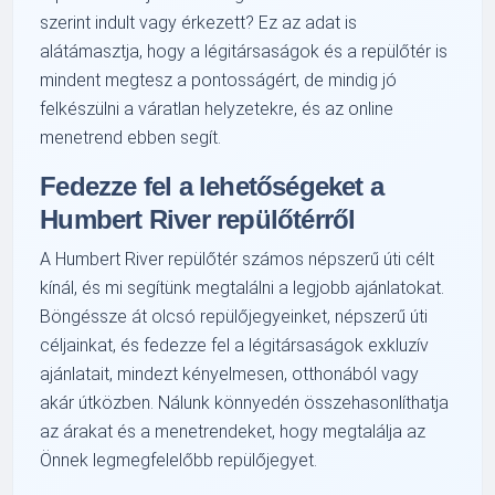
szerint indult vagy érkezett? Ez az adat is
alátámasztja, hogy a légitársaságok és a repülőtér is
mindent megtesz a pontosságért, de mindig jó
felkészülni a váratlan helyzetekre, és az online
menetrend ebben segít.
Fedezze fel a lehetőségeket a
Humbert River repülőtérről
A Humbert River repülőtér számos népszerű úti célt
kínál, és mi segítünk megtalálni a legjobb ajánlatokat.
Böngéssze át olcsó repülőjegyeinket, népszerű úti
céljainkat, és fedezze fel a légitársaságok exkluzív
ajánlatait, mindezt kényelmesen, otthonából vagy
akár útközben. Nálunk könnyedén összehasonlíthatja
az árakat és a menetrendeket, hogy megtalálja az
Önnek legmegfelelőbb repülőjegyet.