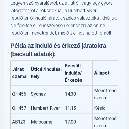
Legyen szó nyaralásról, üzleti útról, vagy egy gyors
látogatásról a rokonoknál, a Humbert River
repülőtérről induló járatok széles választékát kínáljuk.
Ne felejtse el rendszeresen ellenőrizni az online
repülőtéri menetrendet, mielőtt elindulna otthonról!
Példa az induló és érkező járatokra
(becsült adatok):
Becsült
Járat
Úticél/Indulási
indulás/
Állapot
száma
hely
Érkezés
Menetrend
QH456
Sydney
14:30
szerint
QH457
Humbert River
11:15
Késik
Menetrend
AB123
Melbourne
17:00
szerint