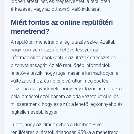
időben értesülhet, és megtervezheti a repülőtéri
érkezését, vagy az otthonról való indulását.
Miért fontos az online repülőtéri
menetrend?
A repülőtéri menetrend a légi utazás szíve. Azáltal,
hogy könnyen hozzáférhetővé tesszük az
információkat, csökkentjük az utazók stresszét és
bizonytalanságát. Az élő repülőgép információk
lehetővé teszik, hogy rugalmasan alkalmazkodjon a
változásokhoz, és ne érje váratlan meglepetés.
Tisztában vagyunk vele, hogy egy utazás nem csak a
célállomásról szól, hanem az oda vezető útról is, és
mi szeretnénk, hogy ez az út a lehető legkönnyebb és
legkellemesebb legyen.
Tudta, hogy az elmúlt évben a Humbert River
repülőtéren a járatok átlagosan 95%-a a menetrend