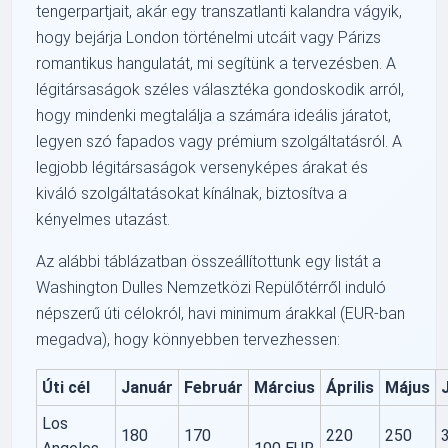
tengerpartjait, akár egy transzatlanti kalandra vágyik,
hogy bejárja London történelmi utcáit vagy Párizs
romantikus hangulatát, mi segítünk a tervezésben. A
légitársaságok széles választéka gondoskodik arról,
hogy mindenki megtalálja a számára ideális járatot,
legyen szó fapados vagy prémium szolgáltatásról. A
legjobb légitársaságok versenyképes árakat és
kiváló szolgáltatásokat kínálnak, biztosítva a
kényelmes utazást.
Az alábbi táblázatban összeállítottunk egy listát a
Washington Dulles Nemzetközi Repülőtérről induló
népszerű úti célokról, havi minimum árakkal (EUR-ban
megadva), hogy könnyebben tervezhessen:
Úti cél
Január
Február
Március
Április
Május
Los
180
170
220
250