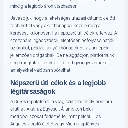
mindig a legjobb áron utazhasson.
Javasoljuk, hogy a lehetséges utazási dátumok előtt
több héttel vagy akár hónappal kezdje meg a
keresést, különösen, ha népszerű úti célokra tervez. A
szezonális ingadozások jelentősen befolyásolhatják
az árakat; például a nyári hónapok és az ünnepek
jellemzően drágábbak. De ne aggódjon, platformunk
segít megtalálni azokat a rejtett gyöngyszemeket,
amelyekkel valóban spórolhat.
Népszerű úti célok és a legjobb
légitársaságok
A Dulles repülőtérről a világ szinte bármely pontjára
eljuthat. Akár az Egyesült Államokon belüli
metropoliszokat fedezné fel, mint például Los
Angeles vibráló életét vagy Miami napfényes