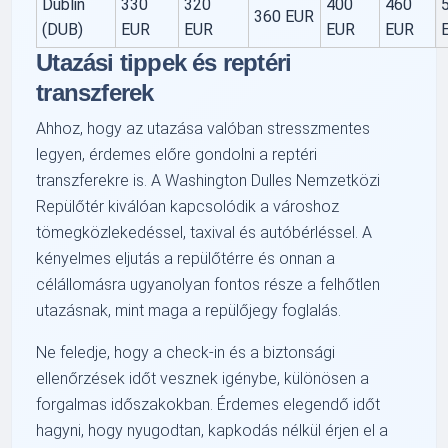
Dublin
330
320
400
460
360 EUR
(DUB)
EUR
EUR
EUR
EUR
Utazási tippek és reptéri
transzferek
Ahhoz, hogy az utazása valóban stresszmentes
legyen, érdemes előre gondolni a reptéri
transzferekre is. A Washington Dulles Nemzetközi
Repülőtér kiválóan kapcsolódik a városhoz
tömegközlekedéssel, taxival és autóbérléssel. A
kényelmes eljutás a repülőtérre és onnan a
célállomásra ugyanolyan fontos része a felhőtlen
utazásnak, mint maga a repülőjegy foglalás.
Ne feledje, hogy a check-in és a biztonsági
ellenőrzések időt vesznek igénybe, különösen a
forgalmas időszakokban. Érdemes elegendő időt
hagyni, hogy nyugodtan, kapkodás nélkül érjen el a