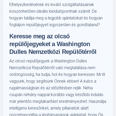
Elhelyezkedésének és kiváló szolgáltatásainak
köszönhetően ideális kiindulópontnak számít. De
hogyan találja meg a legjobb ajánlatokat és hogyan
foglaljon repülőjegyet egyszerűen és gondtalanul?
Keresse meg az olcsó
repülőjegyeket a Washington
Dulles Nemzetközi Repülőtérről
Az olcsó repülőjegyek a Washington Dulles
Nemzetközi Repülőtérről való megtalálása nem
ördöngösség, ha tudja, hol és hogyan keressen. Mi itt
vagyunk, hogy segítsünk Önnek ebben! A kulcs a
rugalmasságban és az időzítésben rejlik. Néha
csupán néhány nappal korábbi vagy későbbi indulás
már jelentős megtakarítást eredményezhet. Használja
intelligens keresőnket, amely pillanatok alatt
összehasonlítja a légitársaságok ajánlatait, hogy Ön