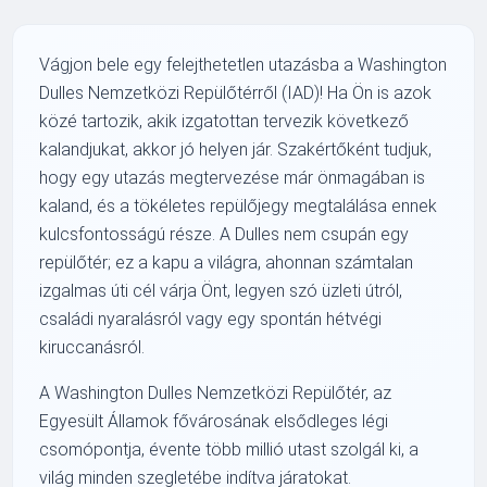
Vágjon bele egy felejthetetlen utazásba a Washington
Dulles Nemzetközi Repülőtérről (IAD)! Ha Ön is azok
közé tartozik, akik izgatottan tervezik következő
kalandjukat, akkor jó helyen jár. Szakértőként tudjuk,
hogy egy utazás megtervezése már önmagában is
kaland, és a tökéletes repülőjegy megtalálása ennek
kulcsfontosságú része. A Dulles nem csupán egy
repülőtér; ez a kapu a világra, ahonnan számtalan
izgalmas úti cél várja Önt, legyen szó üzleti útról,
családi nyaralásról vagy egy spontán hétvégi
kiruccanásról.
A Washington Dulles Nemzetközi Repülőtér, az
Egyesült Államok fővárosának elsődleges légi
csomópontja, évente több millió utast szolgál ki, a
világ minden szegletébe indítva járatokat.