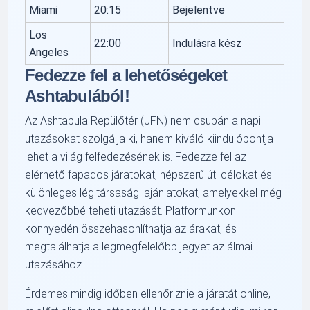
Miami
20:15
Bejelentve
Los
22:00
Indulásra kész
Angeles
Fedezze fel a lehetőségeket
Ashtabulából!
Az Ashtabula Repülőtér (JFN) nem csupán a napi
utazásokat szolgálja ki, hanem kiváló kiindulópontja
lehet a világ felfedezésének is. Fedezze fel az
elérhető fapados járatokat, népszerű úti célokat és
különleges légitársasági ajánlatokat, amelyekkel még
kedvezőbbé teheti utazását. Platformunkon
könnyedén összehasonlíthatja az árakat, és
megtalálhatja a legmegfelelőbb jegyet az álmai
utazásához.
Érdemes mindig időben ellenőriznie a járatát online,