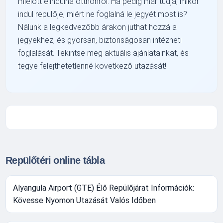
mielőtt elindulna otthonról. Ha pedig már tudja, mikor
indul repülője, miért ne foglalná le jegyét most is?
Nálunk a legkedvezőbb árakon juthat hozzá a
jegyekhez, és gyorsan, biztonságosan intézheti
foglalását. Tekintse meg aktuális ajánlatainkat, és
tegye felejthetetlenné következő utazását!
Repülőtéri online tábla
Alyangula Airport (GTE) Élő Repülőjárat Információk:
Kövesse Nyomon Utazását Valós Időben