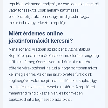
repülőgépek menetrendjéről, az esetleges késésekről
vagy törlésekről. Csak néhány kattintással
ellenőrizheti járatát online, így mindig tudni fogja,
mikor indul vagy érkezik a repülője.
Miért érdemes online
járatinformációt keresni?
A mai rohanó világban az idő pénz. Az Ashtabula
Repülőtér járatinformációinak online elérése rengeteg
időt takarít meg Önnek. Nem kell órákat a reptéren
töltenie várakozással, ha tudja, hogy pontosan mikor
kell megjelennie. Az online járatkövetés funkcióink
segítségével valós idejű járatfrissítéseket kaphat, így
mindig felkészülten érkezhet a reptérre. A repülőtéri
menetrend mindig kéznél van, és könnyedén
tájékozódhat a legfrissebb adatokról.