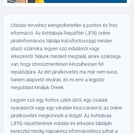
Utazási terveihez elengedhetetlen a pontos és friss
információ. Az Ashtabula Repülőtér (JFN) online
járatinformációs táblája kulcsfontosságú minden
utazó számára, legyen szó indulásról vagy
érkezésről. Nálunk mindent megtalál, amire szüksége
van, hogy stresszmentesen készülhessen fel
repülőútjára. Az élő járatkövetés ma már nem luxus,
hanem alapvető elvárás, és mi erre a legjobb
megoldást kínáljuk Önnek.
Legyen szó egy fontos üzleti útról, egy családi
nyaralásról vagy egy váratlan kiruccanásról, az online
járatkövetés megkönnyíti a dolgát. Az Ashtabula
(JFN) repülőterének indulási és érkezési tábláján
keresztül mindig naprakész információkhoz juthat a