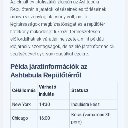
Az elmúlt év statisztikái alapján az Ashtabula
Repülőterén a járatok késéseinek és törléseinek
aránya viszonylag alacsony volt, ami a
légitársaságok megbízhatóságát és a repülőtér
hatékony működését tükrözi. Természetesen
előfordulhatnak váratlan helyzetek, mint például
időjárási viszontagságok, de az élő járatinformációk
segítségével gyorsan reagálhat ezekre.
Példa járatinformációk az
Ashtabula Repülőtérről
Várható
Célállomás
Státusz
indulás
New York
14:30
Indulásra kész
Késik (várhatóan 30
Chicago
16:00
perc)