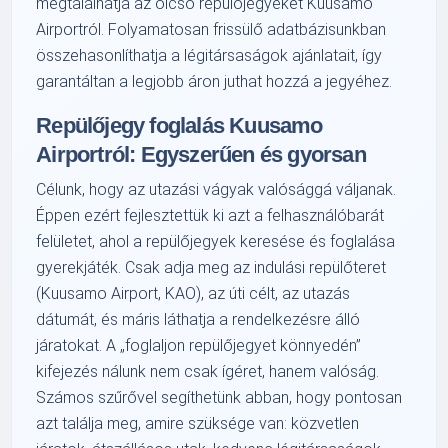
megtalálhatja az olcsó repülőjegyeket Kuusamo
Airportról. Folyamatosan frissülő adatbázisunkban
összehasonlíthatja a légitársaságok ajánlatait, így
garantáltan a legjobb áron juthat hozzá a jegyéhez.
Repülőjegy foglalás Kuusamo
Airportról: Egyszerűen és gyorsan
Célunk, hogy az utazási vágyak valósággá váljanak.
Éppen ezért fejlesztettük ki azt a felhasználóbarát
felületet, ahol a repülőjegyek keresése és foglalása
gyerekjáték. Csak adja meg az indulási repülőteret
(Kuusamo Airport, KAO), az úti célt, az utazás
dátumát, és máris láthatja a rendelkezésre álló
járatokat. A „foglaljon repülőjegyet könnyedén”
kifejezés nálunk nem csak ígéret, hanem valóság.
Számos szűrővel segíthetünk abban, hogy pontosan
azt találja meg, amire szüksége van: közvetlen