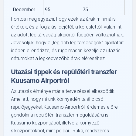
December
95
75
Fontos megjegyezni, hogy ezek az árak minimális
értékek, és a foglalás idejétől, a kereslettől, valamint
az adott légitársaság akcióitól függően változhatnak.
Javasoljuk, hogy a „legjobb légitársaságok” ajánlatait
időben ellenőrizze, és rugalmasan kezelje az utazási
dátumokat a legkedvezőbb árak eléréséhez.
Utazási tippek és repülőtéri transzfer
Kuusamo Airportról
Az utazás élménye már a tervezéssel elkezdődik.
Amellett, hogy nálunk könnyedén talál olcsó
repülőjegyeket Kuusamo Airportról, érdemes előre
gondolni a repülőtéri transzfer megoldására is.
Kuusamo központjából, illetve a környező
síközpontokból, mint például Ruka, rendszeres