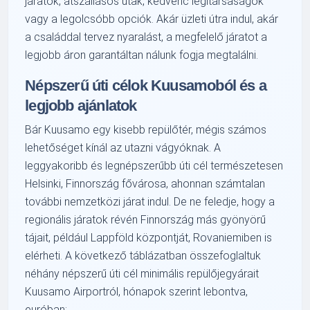
járatok, átszállásos utak, kedvenc légitársaságok
vagy a legolcsóbb opciók. Akár üzleti útra indul, akár
a családdal tervez nyaralást, a megfelelő járatot a
legjobb áron garantáltan nálunk fogja megtalálni.
Népszerű úti célok Kuusamoból és a
legjobb ajánlatok
Bár Kuusamo egy kisebb repülőtér, mégis számos
lehetőséget kínál az utazni vágyóknak. A
leggyakoribb és legnépszerűbb úti cél természetesen
Helsinki, Finnország fővárosa, ahonnan számtalan
további nemzetközi járat indul. De ne feledje, hogy a
regionális járatok révén Finnország más gyönyörű
tájait, például Lappföld központját, Rovaniemiben is
elérheti. A következő táblázatban összefoglaltuk
néhány népszerű úti cél minimális repülőjegyárait
Kuusamo Airportról, hónapok szerint lebontva,
euróban: