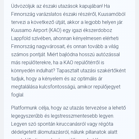
Üdvözöljük az északi utazások kapujában! Ha
Finnország varázslatos északi részéről, Kuusamóból
tervezi a következő útját, akkor a legjobb helyen jár.
Kuusamo Airport (KAO) egy igazi ékszerdoboz
Lappföld szívében, ahonnan kényelmesen elérheti
Finnország nagyvárosait, és onnan tovább a világ
számos pontját. Miért bajlódna hosszú autózással
más repülőterekre, ha a KAO repülőtérről is
könnyedén indulhat? Tapasztalt utazási szakértőként
tudjuk, hogy a kényelem és az optimális ár
megtalálása kulcsfontosságú, amikor repülőjegyet
foglal.
Platformunk célja, hogy az utazás tervezése a lehető
legegyszerűbb és legstresszmentesebb legyen.
Legyen szó spontán kiruccanásról vagy régóta
dédelgetett álomutazásról, nálunk pillanatok alatt