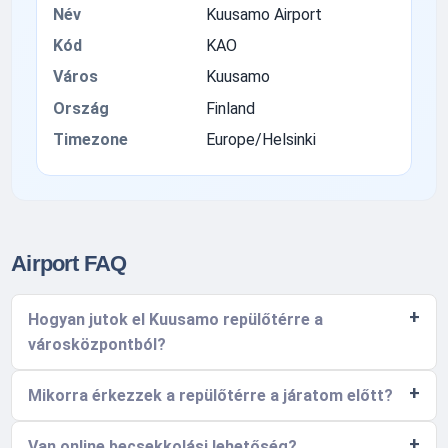
Név
Kuusamo Airport
Kód
KAO
Város
Kuusamo
Ország
Finland
Timezone
Europe/Helsinki
Airport FAQ
Hogyan jutok el Kuusamo repülőtérre a
városközpontból?
Mikorra érkezzek a repülőtérre a járatom előtt?
Van online becsekkolási lehetőség?