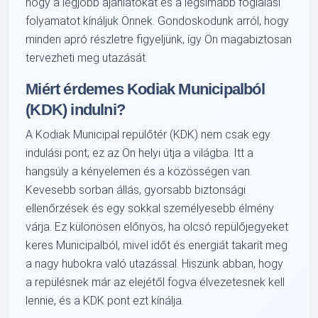
hogy a legjobb ajánlatokat és a legsimább foglalási
folyamatot kínáljuk Önnek. Gondoskodunk arról, hogy
minden apró részletre figyeljünk, így Ön magabiztosan
tervezheti meg utazását.
Miért érdemes Kodiak Municipalból
(KDK) indulni?
A Kodiak Municipal repülőtér (KDK) nem csak egy
indulási pont; ez az Ön helyi útja a világba. Itt a
hangsúly a kényelemen és a közösségen van.
Kevesebb sorban állás, gyorsabb biztonsági
ellenőrzések és egy sokkal személyesebb élmény
várja. Ez különösen előnyös, ha olcsó repülőjegyeket
keres Municipalból, mivel időt és energiát takarít meg
a nagy hubokra való utazással. Hiszünk abban, hogy
a repülésnek már az elejétől fogva élvezetesnek kell
lennie, és a KDK pont ezt kínálja.