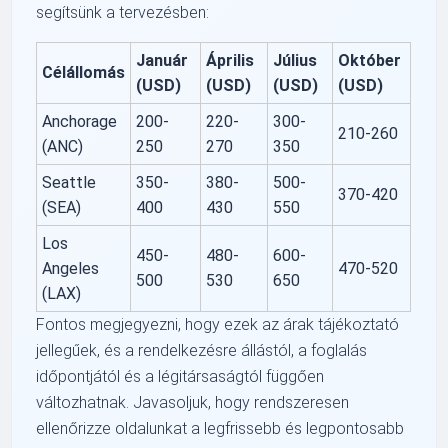
segítsünk a tervezésben:
Január
Április
Július
Október
Célállomás
(USD)
(USD)
(USD)
(USD)
Anchorage
200-
220-
300-
210-260
(ANC)
250
270
350
Seattle
350-
380-
500-
370-420
(SEA)
400
430
550
Los
450-
480-
600-
Angeles
470-520
500
530
650
(LAX)
Fontos megjegyezni, hogy ezek az árak tájékoztató
jellegűek, és a rendelkezésre állástól, a foglalás
időpontjától és a légitársaságtól függően
változhatnak. Javasoljuk, hogy rendszeresen
ellenőrizze oldalunkat a legfrissebb és legpontosabb