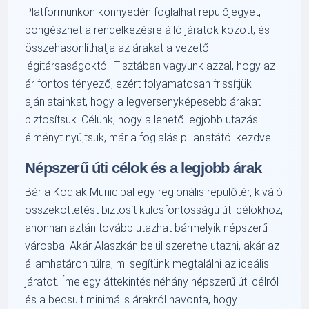
Platformunkon könnyedén foglalhat repülőjegyet,
böngészhet a rendelkezésre álló járatok között, és
összehasonlíthatja az árakat a vezető
légitársaságoktól. Tisztában vagyunk azzal, hogy az
ár fontos tényező, ezért folyamatosan frissítjük
ajánlatainkat, hogy a legversenyképesebb árakat
biztosítsuk. Célunk, hogy a lehető legjobb utazási
élményt nyújtsuk, már a foglalás pillanatától kezdve.
Népszerű úti célok és a legjobb árak
Bár a Kodiak Municipal egy regionális repülőtér, kiváló
összeköttetést biztosít kulcsfontosságú úti célokhoz,
ahonnan aztán tovább utazhat bármelyik népszerű
városba. Akár Alaszkán belül szeretne utazni, akár az
államhatáron túlra, mi segítünk megtalálni az ideális
járatot. Íme egy áttekintés néhány népszerű úti célról
és a becsült minimális árakról havonta, hogy