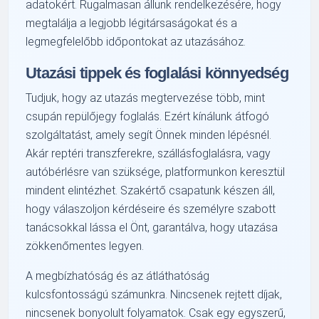
adatokért. Rugalmasan állunk rendelkezésére, hogy
megtalálja a legjobb légitársaságokat és a
legmegfelelőbb időpontokat az utazásához.
Utazási tippek és foglalási könnyedség
Tudjuk, hogy az utazás megtervezése több, mint
csupán repülőjegy foglalás. Ezért kínálunk átfogó
szolgáltatást, amely segít Önnek minden lépésnél.
Akár reptéri transzferekre, szállásfoglalásra, vagy
autóbérlésre van szüksége, platformunkon keresztül
mindent elintézhet. Szakértő csapatunk készen áll,
hogy válaszoljon kérdéseire és személyre szabott
tanácsokkal lássa el Önt, garantálva, hogy utazása
zökkenőmentes legyen.
A megbízhatóság és az átláthatóság
kulcsfontosságú számunkra. Nincsenek rejtett díjak,
nincsenek bonyolult folyamatok. Csak egy egyszerű,