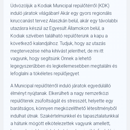
Üdvözöljük a Kodiak Municipal repülőtérről (KDK)
induló járatok világában! Akár egy gyors regionális
kiruccanást tervez Alaszkán belül, akár egy távolabbi
utazásra készül az Egyesült Államokon belül, a
Kodiak szívében található repülőterünk a kapu a
következő kalandjához. Tudjuk, hogy az utazás
megtervezése néha kihívást jelenthet, de mi itt
vagyunk, hogy segítsünk Önnek a lehető
legegyszerűbben és legkellemesebben megtalálni és
lefoglalni a tökéletes repülőjegyet.
A Municipal repülőtérről induló járatok egyedülálló
élményt nyújtanak. Elkerülheti a nagy nemzetközi
repülőterek zsúfoltságát és stresszét, helyette egy
barátságos, könnyen megközelíthető létesítményből
indulhat útnak. Szakértelmünkkel és tapasztalatunkkal
a hátunk mögött elkötelezettek vagyunk amellett,