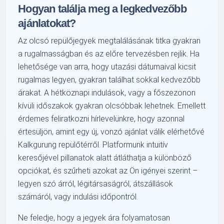
Hogyan találja meg a legkedvezőbb
ajánlatokat?
Az olcsó repülőjegyek megtalálásának titka gyakran
a rugalmasságban és az előre tervezésben rejlik. Ha
lehetősége van arra, hogy utazási dátumaival kicsit
rugalmas legyen, gyakran találhat sokkal kedvezőbb
árakat. A hétköznapi indulások, vagy a főszezonon
kívüli időszakok gyakran olcsóbbak lehetnek. Emellett
érdemes feliratkozni hírlevelünkre, hogy azonnal
értesüljön, amint egy új, vonzó ajánlat válik elérhetővé
Kalkgurung repülőtérről. Platformunk intuitív
keresőjével pillanatok alatt átláthatja a különböző
opciókat, és szűrheti azokat az Ön igényei szerint –
legyen szó árról, légitársaságról, átszállások
számáról, vagy indulási időpontról.
Ne feledje, hogy a jegyek ára folyamatosan