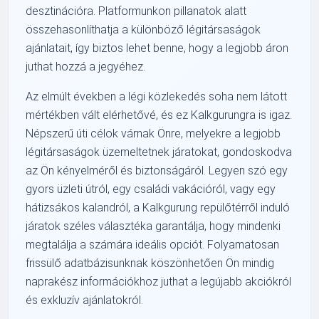
desztinációra. Platformunkon pillanatok alatt
összehasonlíthatja a különböző légitársaságok
ajánlatait, így biztos lehet benne, hogy a legjobb áron
juthat hozzá a jegyéhez.
Az elmúlt években a légi közlekedés soha nem látott
mértékben vált elérhetővé, és ez Kalkgurungra is igaz.
Népszerű úti célok várnak Önre, melyekre a legjobb
légitársaságok üzemeltetnek járatokat, gondoskodva
az Ön kényelméről és biztonságáról. Legyen szó egy
gyors üzleti útról, egy családi vakációról, vagy egy
hátizsákos kalandról, a Kalkgurung repülőtérről induló
járatok széles választéka garantálja, hogy mindenki
megtalálja a számára ideális opciót. Folyamatosan
frissülő adatbázisunknak köszönhetően Ön mindig
naprakész információkhoz juthat a legújabb akciókról
és exkluzív ajánlatokról.