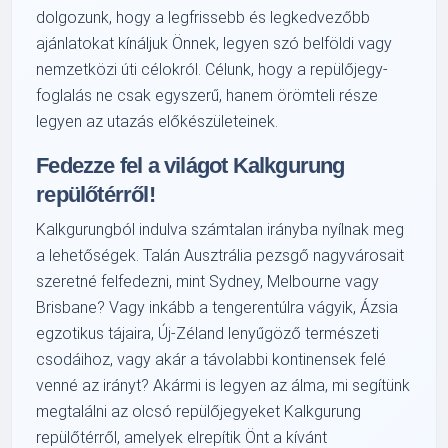
dolgozunk, hogy a legfrissebb és legkedvezőbb
ajánlatokat kínáljuk Önnek, legyen szó belföldi vagy
nemzetközi úti célokról. Célunk, hogy a repülőjegy-
foglalás ne csak egyszerű, hanem örömteli része
legyen az utazás előkészületeinek.
Fedezze fel a világot Kalkgurung
repülőtérről!
Kalkgurungból indulva számtalan irányba nyílnak meg
a lehetőségek. Talán Ausztrália pezsgő nagyvárosait
szeretné felfedezni, mint Sydney, Melbourne vagy
Brisbane? Vagy inkább a tengerentúlra vágyik, Ázsia
egzotikus tájaira, Új-Zéland lenyűgöző természeti
csodáihoz, vagy akár a távolabbi kontinensek felé
venné az irányt? Akármi is legyen az álma, mi segítünk
megtalálni az olcsó repülőjegyeket Kalkgurung
repülőtérről, amelyek elrepítik Önt a kívánt