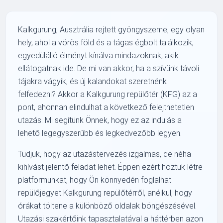
Kalkgurung, Ausztrália rejtett gyöngyszeme, egy olyan
hely, ahol a vörös föld és a tágas égbolt találkozik,
egyedülálló élményt kínálva mindazoknak, akik
ellátogatnak ide. De mi van akkor, ha a szívünk távoli
tájakra vágyik, és új kalandokat szeretnénk
felfedezni? Akkor a Kalkgurung repülőtér (KFG) az a
pont, ahonnan elindulhat a következő felejthetetlen
utazás. Mi segítünk Önnek, hogy ez az indulás a
lehető legegyszerűbb és legkedvezőbb legyen.
Tudjuk, hogy az utazástervezés izgalmas, de néha
kihívást jelentő feladat lehet. Éppen ezért hoztuk létre
platformunkat, hogy Ön könnyedén foglalhat
repülőjegyet Kalkgurung repülőtérről, anélkül, hogy
órákat töltene a különböző oldalak böngészésével.
Utazási szakértőink tapasztalatával a háttérben azon