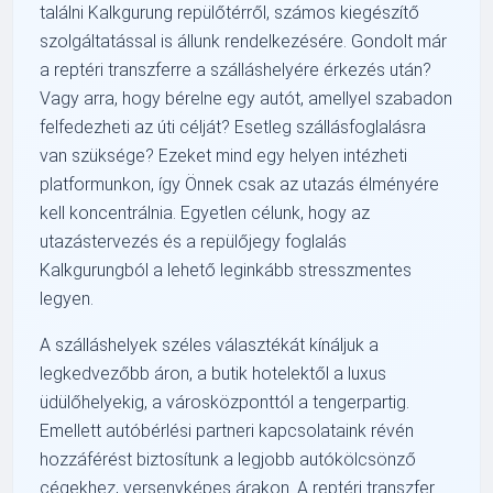
találni Kalkgurung repülőtérről, számos kiegészítő
szolgáltatással is állunk rendelkezésére. Gondolt már
a reptéri transzferre a szálláshelyére érkezés után?
Vagy arra, hogy bérelne egy autót, amellyel szabadon
felfedezheti az úti célját? Esetleg szállásfoglalásra
van szüksége? Ezeket mind egy helyen intézheti
platformunkon, így Önnek csak az utazás élményére
kell koncentrálnia. Egyetlen célunk, hogy az
utazástervezés és a repülőjegy foglalás
Kalkgurungból a lehető leginkább stresszmentes
legyen.
A szálláshelyek széles választékát kínáljuk a
legkedvezőbb áron, a butik hotelektől a luxus
üdülőhelyekig, a városközponttól a tengerpartig.
Emellett autóbérlési partneri kapcsolataink révén
hozzáférést biztosítunk a legjobb autókölcsönző
cégekhez, versenyképes árakon. A reptéri transzfer