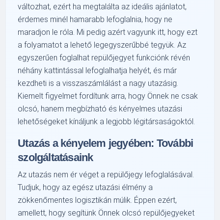
változhat, ezért ha megtalálta az ideális ajánlatot,
érdemes minél hamarabb lefoglalnia, hogy ne
maradjon le róla. Mi pedig azért vagyunk itt, hogy ezt
a folyamatot a lehető legegyszerűbbé tegyük. Az
egyszerűen foglalhat repülőjegyet funkciónk révén
néhány kattintással lefoglalhatja helyét, és már
kezdheti is a visszaszámlálást a nagy utazásig.
Kiemelt figyelmet fordítunk arra, hogy Önnek ne csak
olcsó, hanem megbízható és kényelmes utazási
lehetőségeket kínáljunk a legjobb légitársaságoktól.
Utazás a kényelem jegyében: További
szolgáltatásaink
Az utazás nem ér véget a repülőjegy lefoglalásával.
Tudjuk, hogy az egész utazási élmény a
zökkenőmentes logisztikán múlik. Éppen ezért,
amellett, hogy segítünk Önnek olcsó repülőjegyeket