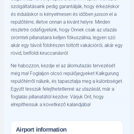
szolgáltatásaink pedig garantálják, hogy érkezéskor
és induláskor is kényelmesen és időben jusson el a
repülőtérre, illetve onnan a kívánt helyre. Minden
részletre odafigyelünk, hogy Önnek csak az utazás
örömteli pillanataira kelljen fókuszálnia, legyen szó
akár egy távoli földrészen töltött vakációról, akár egy
rövid, belföldi kiruccanásról.
Ne habozzon, kezdje el az álomutazás tervezését
még ma! Foglaljon olcsó repülőjegyeket Kalkgurung
repülőtérről nálunk, és tapasztalja meg a különbséget.
Együtt tesszük felejthetetlenné az utazását, már a
foglalás pillanatától kezdve. Várjuk Önt, hogy
elrepíthessük a következő kalandjába!
Airport information