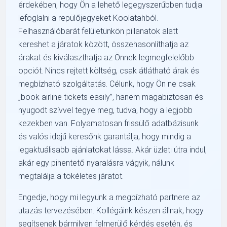
érdekében, hogy Ön a lehető legegyszerűbben tudja
lefoglalni a repülőjegyeket Koolatahból.
Felhasználóbarát felületünkön pillanatok alatt
kereshet a járatok között, összehasonlíthatja az
árakat és kiválaszthatja az Önnek legmegfelelőbb
opciót. Nincs rejtett költség, csak átlátható árak és
megbízható szolgáltatás. Célunk, hogy Ön ne csak
„book airline tickets easily”, hanem magabiztosan és
nyugodt szívvel tegye meg, tudva, hogy a legjobb
kezekben van. Folyamatosan frissülő adatbázisunk
és valós idejű keresőnk garantálja, hogy mindig a
legaktuálisabb ajánlatokat lássa. Akár üzleti útra indul,
akár egy pihentető nyaralásra vágyik, nálunk
megtalálja a tökéletes járatot.
Engedje, hogy mi legyünk a megbízható partnere az
utazás tervezésében. Kollégáink készen állnak, hogy
segítsenek bármilyen felmerülő kérdés esetén, és