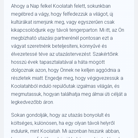
Ahogy a Nap felkel Koolatah felett, sokunkban
megébred a vágy, hogy felfedezzük a világot, új
kultúrákat ismerjünk meg, vagy egyszerűen csak
kikapcsolódjunk egy távoli tengerparton. Mi itt, az Ön
megbízható utazási partnerénél pontosan ezt a
vágyat szeretnénk beteljesíteni, könnyűvé és
élvezetessé téve az utazástervezést. Szakértőink
hosszú évek tapasztalatával a háta mögött
dolgoznak azon, hogy Önnek ne kelljen aggódnia a
részletek miatt. Engedje meg, hogy végigvezessük a
Koolatahból induló repülőutak izgalmas világán, és
megmutassuk, hogyan találhatja meg álmai úti célját a
legkedvezőbb áron.
Sokan gondolják, hogy az utazás bonyolult és
költséges, különösen, ha egy olyan távoli helyről
indulunk, mint Koolatah. Mi azonban hiszünk abban,