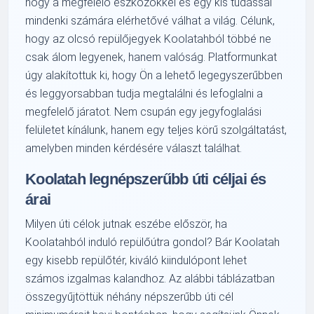
hogy a megfelelő eszközökkel és egy kis tudással
mindenki számára elérhetővé válhat a világ. Célunk,
hogy az olcsó repülőjegyek Koolatahból többé ne
csak álom legyenek, hanem valóság. Platformunkat
úgy alakítottuk ki, hogy Ön a lehető legegyszerűbben
és leggyorsabban tudja megtalálni és lefoglalni a
megfelelő járatot. Nem csupán egy jegyfoglalási
felületet kínálunk, hanem egy teljes körű szolgáltatást,
amelyben minden kérdésére választ találhat.
Koolatah legnépszerűbb úti céljai és
árai
Milyen úti célok jutnak eszébe először, ha
Koolatahból induló repülőútra gondol? Bár Koolatah
egy kisebb repülőtér, kiváló kiindulópont lehet
számos izgalmas kalandhoz. Az alábbi táblázatban
összegyűjtöttük néhány népszerűbb úti cél