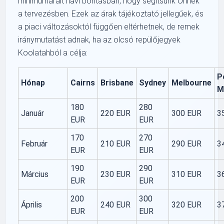
minimumárait havi bontásban, hogy segítsünk Önnek
a tervezésben. Ezek az árak tájékoztató jellegűek, és
a piaci változásoktól függően eltérhetnek, de remek
iránymutatást adnak, ha az olcsó repülőjegyek
Koolatahból a célja:
P
Hónap
Cairns
Brisbane
Sydney
Melbourne
M
180
280
Január
220 EUR
300 EUR
3
EUR
EUR
170
270
Február
210 EUR
290 EUR
3
EUR
EUR
190
290
Március
230 EUR
310 EUR
3
EUR
EUR
200
300
Április
240 EUR
320 EUR
3
EUR
EUR