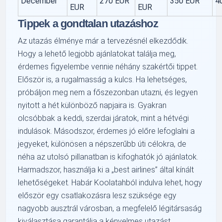
December
270 EUR
350 EUR
4
EUR
EUR
Tippek a gondtalan utazáshoz
Az utazás élménye már a tervezésnél elkezdődik.
Hogy a lehető legjobb ajánlatokat találja meg,
érdemes figyelembe vennie néhány szakértői tippet.
Először is, a rugalmasság a kulcs. Ha lehetséges,
próbáljon meg nem a főszezonban utazni, és legyen
nyitott a hét különböző napjaira is. Gyakran
olcsóbbak a keddi, szerdai járatok, mint a hétvégi
indulások. Másodszor, érdemes jó előre lefoglalni a
jegyeket, különösen a népszerűbb úti célokra, de
néha az utolsó pillanatban is kifoghatók jó ajánlatok.
Harmadszor, használja ki a „best airlines” által kínált
lehetőségeket. Habár Koolatahból indulva lehet, hogy
először egy csatlakozásra lesz szüksége egy
nagyobb ausztrál városban, a megfelelő légitársaság
kiválasztása garantálja a kényelmes utazást.