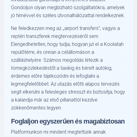
Gondoljon olyan megbízható szolgáltatókra, amelyek
jó hírnévvel és széles útvonalhálózattal rendelkeznek.
Ne feledkezzen meg az „airport transfers”, vagyis a
reptéri transzferek megtervezéséről sem.
Elengedhetetlen, hogy tudja, hogyan jut el a Koolatah
repülőtérre, és onnan a célállomáson a
szálláshelyére. Számos megoldás létezik a
tömegközlekedéstől a taxikig és bérelt autókig,
érdemes előre tájékozódni és lefoglalni a
legmegfelelőbbet. Az utazás előtti alapos tervezés
segít elkerülni a felesleges stresszt és biztosítja, hogy
a kalandja már az első pillanattól kezdve
zökkenőmentes legyen.
Foglaljon egyszerűen és magabiztosan
Platformunkon mi mindent megtettünk annak