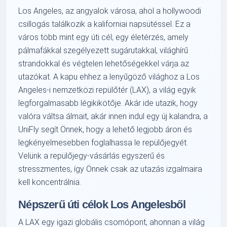
Los Angeles, az angyalok városa, ahol a hollywoodi
csillogás találkozik a kaliforniai napsütéssel. Ez a
város több mint egy úti cél; egy életérzés, amely
pálmafákkal szegélyezett sugárutakkal, világhírű
strandokkal és végtelen lehetőségekkel várja az
utazókat. A kapu ehhez a lenyűgöző világhoz a Los
Angeles-i nemzetközi repülőtér (LAX), a világ egyik
legforgalmasabb légikikötője. Akár ide utazik, hogy
valóra váltsa álmait, akár innen indul egy új kalandra, a
UniFly segít Önnek, hogy a lehető legjobb áron és
legkényelmesebben foglalhassa le repülőjegyét.
Velünk a repülőjegy-vásárlás egyszerű és
stresszmentes, így Önnek csak az utazás izgalmaira
kell koncentrálnia.
Népszerű úti célok Los Angelesből
A LAX egy igazi globális csomópont, ahonnan a világ