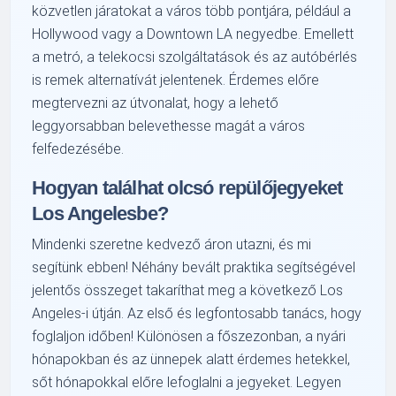
közvetlen járatokat a város több pontjára, például a
Hollywood vagy a Downtown LA negyedbe. Emellett
a metró, a telekocsi szolgáltatások és az autóbérlés
is remek alternatívát jelentenek. Érdemes előre
megtervezni az útvonalat, hogy a lehető
leggyorsabban belevethesse magát a város
felfedezésébe.
Hogyan találhat olcsó repülőjegyeket
Los Angelesbe?
Mindenki szeretne kedvező áron utazni, és mi
segítünk ebben! Néhány bevált praktika segítségével
jelentős összeget takaríthat meg a következő Los
Angeles-i útján. Az első és legfontosabb tanács, hogy
foglaljon időben! Különösen a főszezonban, a nyári
hónapokban és az ünnepek alatt érdemes hetekkel,
sőt hónapokkal előre lefoglalni a jegyeket. Legyen