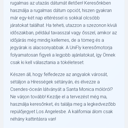
rugalmas az utazás dátumát illetően! Keresőnkben
használja a rugalmas dátum opciót, hiszen gyakran
már egy-két nap eltéréssel is sokkal olcsóbb
járatokat találhat. Ha teheti, utazzon a szezonon kívüli
időszakban, például tavasszal vagy ősszel, amikor az
időjárás még mindig kellemes, de a tömeg és a
jegyárak is alacsonyabbak. A UniFly keresőmotorja
folyamatosan figyeli a legjobb ajánlatokat, így Önnek
csak ki kell választania a tökéleteset.
Készen áll, hogy felfedezze az angyalok városát,
sétáljon a Hírességek sétányán, és élvezze a
Csendes-óceán látványát a Santa Monica mólóról?
Ne várjon tovább! Kezdje el a tervezést még ma,
használja keresőnket, és találja meg a legkedvezőbb
repülőjegyet Los Angelesbe. A kaliforniai álom csak
néhány kattintásra van!