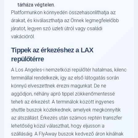
tárháza végtelen.
Platformunkon könnyedén összehasonlíthatja az
árakat, és kiválaszthatja az Önnek legmegfelelőbb
járatot, legyen szó üzleti útról vagy családi
vakációról.
Tippek az érkezéshez a LAX
repülőtérre
A Los Angeles-i nemzetközi repülőtér hatalmas, kilenc
terminállal rendelkezik, így az első látogatás során
könnyű elveszettnek érezni magunkat. De ne
aggódjon, néhány apró tippel zökkenőmentessé
teheti az érkezést. A terminálok között ingyenes
shuttle buszok közlekednek, amelyek megkönnyítik
az átszállást. Érkezés után számos reptéri transzfer
lehetőség közül választhat, hogy eljusson a
szállásáig. A FlyAway buszok kedvező áron kínálnak