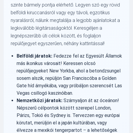
szinte bármely pontja elérhető. Legyen szó egy rövid
belföldi kiruccanásról vagy egy távoli, egzotikus
nyaralásról, nálunk megtalálja a legjobb ajánlatokat a
legkiválóbb légitársaságoktól. Keresgéljen a
legnépszerűbb úti célok között, és foglaljon
repülőjegyet egyszerűen, néhány kattintással!
Belföldi járatok:
Fedezze fel az Egyesült Államok
más ikonikus városait! Keressen olcsó
repülőjegyeket New Yorkba, ahol a betondzsungel
sosem alszik, repüljön San Franciscóba a Golden
Gate híd árnyékába, vagy próbáljon szerencsét Las
Vegas csillogó kaszinóiban.
Nemzetközi járatok:
Szárnyaljon át az óceánon!
Népszerű célpontok között szerepel London,
Párizs, Tokió és Sydney is. Tervezzen egy európai
körutat, merüljön el a japán kultúrában, vagy
élvezze a mexikói tengerpartot – a lehetőségek