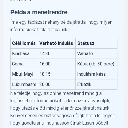
Példa a menetrendre
Íme egy táblázat néhány példa járattal, hogy milyen
információkat találhat nálunk:
Célállomás
Várható indulás
Státusz
Kinshasa
14:30
Várható
Goma
16:00
Késik (kb. 30 perc)
Mbuji Mayi
18:15
Indulásra kész
Lubumbashi
20:00
Érkezik
Ne feledje, hogy az online menetrend mindig a
legfrissebb információkat tartalmazza. Javasoljuk,
hogy utazás előtt mindig ellenőrizze járatát nálunk.
Kényelmesen és biztonságosan foglalhatja le jegyeit,
hogy gondtalanul indulhasson útnak Lusambóból!