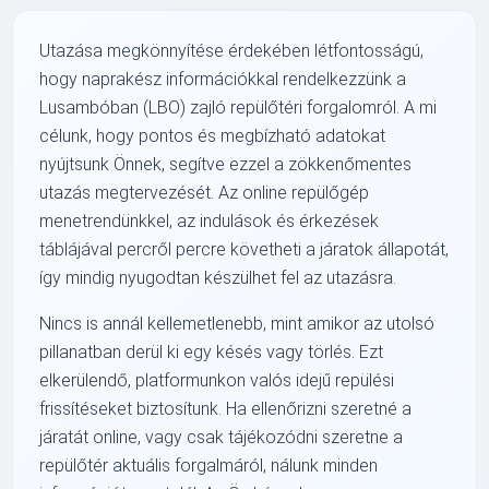
Utazása megkönnyítése érdekében létfontosságú,
hogy naprakész információkkal rendelkezzünk a
Lusambóban (LBO) zajló repülőtéri forgalomról. A mi
célunk, hogy pontos és megbízható adatokat
nyújtsunk Önnek, segítve ezzel a zökkenőmentes
utazás megtervezését. Az online repülőgép
menetrendünkkel, az indulások és érkezések
táblájával percről percre követheti a járatok állapotát,
így mindig nyugodtan készülhet fel az utazásra.
Nincs is annál kellemetlenebb, mint amikor az utolsó
pillanatban derül ki egy késés vagy törlés. Ezt
elkerülendő, platformunkon valós idejű repülési
frissítéseket biztosítunk. Ha ellenőrizni szeretné a
járatát online, vagy csak tájékozódni szeretne a
repülőtér aktuális forgalmáról, nálunk minden