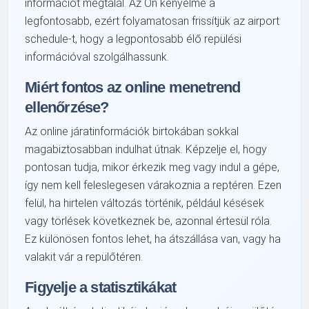
információt megtalál. Az Ön kényelme a
legfontosabb, ezért folyamatosan frissítjük az airport
schedule-t, hogy a legpontosabb élő repülési
információval szolgálhassunk.
Miért fontos az online menetrend
ellenőrzése?
Az online járatinformációk birtokában sokkal
magabiztosabban indulhat útnak. Képzelje el, hogy
pontosan tudja, mikor érkezik meg vagy indul a gépe,
így nem kell feleslegesen várakoznia a reptéren. Ezen
felül, ha hirtelen változás történik, például késések
vagy törlések következnek be, azonnal értesül róla.
Ez különösen fontos lehet, ha átszállása van, vagy ha
valakit vár a repülőtéren.
Figyelje a statisztikákat