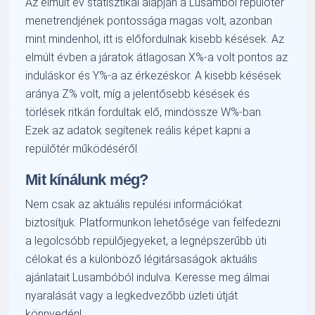
Az elmúlt év statisztikái alapján a Lusambói repülőtér
menetrendjének pontossága magas volt, azonban
mint mindenhol, itt is előfordulnak kisebb késések. Az
elmúlt évben a járatok átlagosan X%-a volt pontos az
induláskor és Y%-a az érkezéskor. A kisebb késések
aránya Z% volt, míg a jelentősebb késések és
törlések ritkán fordultak elő, mindössze W%-ban.
Ezek az adatok segítenek reális képet kapni a
repülőtér működéséről.
Mit kínálunk még?
Nem csak az aktuális repülési információkat
biztosítjuk. Platformunkon lehetősége van felfedezni
a legolcsóbb repülőjegyeket, a legnépszerűbb úti
célokat és a különböző légitársaságok aktuális
ajánlatait Lusambóból indulva. Keresse meg álmai
nyaralását vagy a legkedvezőbb üzleti útját
könnyedén!