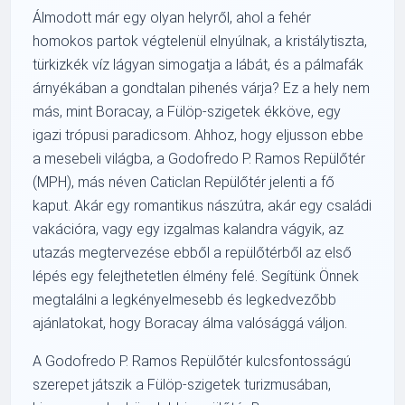
Álmodott már egy olyan helyről, ahol a fehér
homokos partok végtelenül elnyúlnak, a kristálytiszta,
türkizkék víz lágyan simogatja a lábát, és a pálmafák
árnyékában a gondtalan pihenés várja? Ez a hely nem
más, mint Boracay, a Fülöp-szigetek ékköve, egy
igazi trópusi paradicsom. Ahhoz, hogy eljusson ebbe
a mesebeli világba, a Godofredo P. Ramos Repülőtér
(MPH), más néven Caticlan Repülőtér jelenti a fő
kaput. Akár egy romantikus nászútra, akár egy családi
vakációra, vagy egy izgalmas kalandra vágyik, az
utazás megtervezése ebből a repülőtérből az első
lépés egy felejthetetlen élmény felé. Segítünk Önnek
megtalálni a legkényelmesebb és legkedvezőbb
ajánlatokat, hogy Boracay álma valósággá váljon.
A Godofredo P. Ramos Repülőtér kulcsfontosságú
szerepet játszik a Fülöp-szigetek turizmusában,