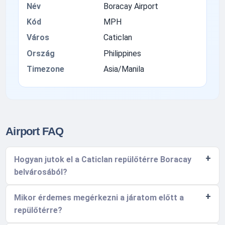
Név
Boracay Airport
Kód
MPH
Város
Caticlan
Ország
Philippines
Timezone
Asia/Manila
Airport FAQ
Hogyan jutok el a Caticlan repülőtérre Boracay
belvárosából?
Mikor érdemes megérkezni a járatom előtt a
repülőtérre?