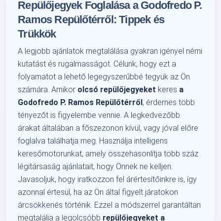
Repülőjegyek Foglalása a Godofredo P.
Ramos Repülőtérről: Tippek és
Trükkök
A legjobb ajánlatok megtalálása gyakran igényel némi
kutatást és rugalmasságot. Célunk, hogy ezt a
folyamatot a lehető legegyszerűbbé tegyük az Ön
számára. Amikor
olcsó repülőjegyeket
keres
a
Godofredo P. Ramos Repülőtérről
, érdemes több
tényezőt is figyelembe vennie. A legkedvezőbb
árakat általában a főszezonon kívül, vagy jóval előre
foglalva találhatja meg. Használja intelligens
keresőmotorunkat, amely összehasonlítja több száz
légitársaság ajánlatait, hogy Önnek ne kelljen.
Javasoljuk, hogy iratkozzon fel árértesítőinkre is, így
azonnal értesül, ha az Ön által figyelt járatokon
árcsökkenés történik. Ezzel a módszerrel garantáltan
megtalálja a legolcsóbb
repülőjegyeket a