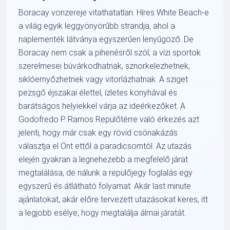
Boracay vonzereje vitathatatlan. Híres White Beach-e
a világ egyik leggyönyörűbb strandja, ahol a
naplementék látványa egyszerűen lenyűgöző. De
Boracay nem csak a pihenésről szól; a vízi sportok
szerelmesei búvárkodhatnak, sznorkelezhetnek,
siklóernyőzhetnek vagy vitorlázhatnak. A sziget
pezsgő éjszakai élettel, ízletes konyhával és
barátságos helyiekkel várja az ideérkezőket. A
Godofredo P. Ramos Repülőtérre való érkezés azt
jelenti, hogy már csak egy rövid csónakázás
választja el Önt ettől a paradicsomtól. Az utazás
elején gyakran a legnehezebb a megfelelő járat
megtalálása, de nálunk a repülőjegy foglalás egy
egyszerű és átlátható folyamat. Akár last minute
ajánlatokat, akár előre tervezett utazásokat keres, itt
a legjobb esélye, hogy megtalálja álmai járatát.