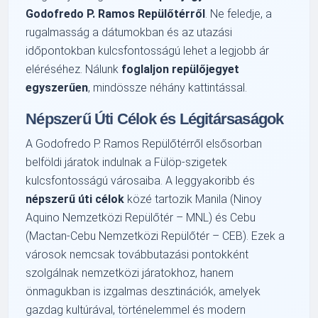
Godofredo P. Ramos Repülőtérről
. Ne feledje, a
rugalmasság a dátumokban és az utazási
időpontokban kulcsfontosságú lehet a legjobb ár
eléréséhez. Nálunk
foglaljon repülőjegyet
egyszerűen
, mindössze néhány kattintással.
Népszerű Úti Célok és Légitársaságok
A Godofredo P. Ramos Repülőtérről elsősorban
belföldi járatok indulnak a Fülöp-szigetek
kulcsfontosságú városaiba. A leggyakoribb és
népszerű úti célok
közé tartozik Manila (Ninoy
Aquino Nemzetközi Repülőtér – MNL) és Cebu
(Mactan-Cebu Nemzetközi Repülőtér – CEB). Ezek a
városok nemcsak továbbutazási pontokként
szolgálnak nemzetközi járatokhoz, hanem
önmagukban is izgalmas desztinációk, amelyek
gazdag kultúrával, történelemmel és modern