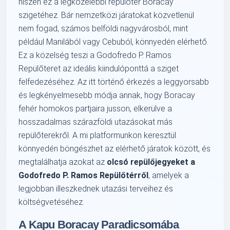
hiszen ez a legközelebbi repülőtér Boracay
szigetéhez. Bár nemzetközi járatokat közvetlenül
nem fogad, számos belföldi nagyvárosból, mint
például Manilából vagy Cebuból, könnyedén elérhető.
Ez a közelség teszi a Godofredo P. Ramos
Repülőteret az ideális kiindulóponttá a sziget
felfedezéséhez. Az itt történő érkezés a leggyorsabb
és legkényelmesebb módja annak, hogy Boracay
fehér homokos partjaira jusson, elkerülve a
hosszadalmas szárazföldi utazásokat más
repülőterekről. A mi platformunkon keresztül
könnyedén böngészhet az elérhető járatok között, és
megtalálhatja azokat az
olcsó repülőjegyeket a
Godofredo P. Ramos Repülőtérről
, amelyek a
legjobban illeszkednek utazási terveihez és
költségvetéséhez.
A Kapu Boracay Paradicsomába