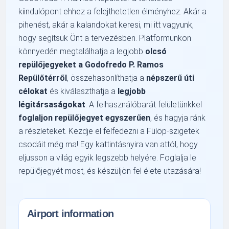
kiindulópont ehhez a felejthetetlen élményhez. Akár a
pihenést, akár a kalandokat keresi, mi itt vagyunk,
hogy segítsük Önt a tervezésben. Platformunkon
könnyedén megtalálhatja a legjobb
olcsó
repülőjegyeket a Godofredo P. Ramos
Repülőtérről
, összehasonlíthatja a
népszerű úti
célokat
és kiválaszthatja a
legjobb
légitársaságokat
. A felhasználóbarát felületünkkel
foglaljon repülőjegyet egyszerűen
, és hagyja ránk
a részleteket. Kezdje el felfedezni a Fülöp-szigetek
csodáit még ma! Egy kattintásnyira van attól, hogy
eljusson a világ egyik legszebb helyére. Foglalja le
repülőjegyét most, és készüljön fel élete utazására!
Airport information