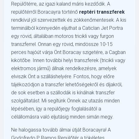
Repülőtérre, az igazi kaland máris kezdődik. A
repülőtérről Boracayra történő
reptéri transzferek
rendkívül jól szervezettek és zökkenőmentesek. A kis
terminálból könnyedén eljuthat a Caticlan Jet Portra
egy rövid, általában motoros tricikli vagy furgon
transzferrel. Onnan egy rövid, mindössze 10-15
perces hajóút várja Önt Boracay szigetére, a Cagban
kikötőbe. Innen további helyi transzferek (tricikli vagy
elektromos jármű) állnak rendelkezésre, amelyek
elviszik Önt a szálláshelyére. Fontos, hogy előre
tájékozódjon a transzfer lehetőségekről és díjakról,
de sok esetben a szállodák is kínálnak transzfer
szolgáltatást. Mi segítünk Önnek az utazás minden
lépésében, így a repülőjegy foglalásától a
célállomásra való eljutásig minden simán megy.
Ne halogassa tovább álmai útját Boracayra! A
Godofredo P. Ramos Repülőtér a tökéletes