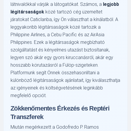
látnivalókkal várják a látogatókat. Számos, a
legjobb
légitársaságok
közé tartozó cég üzemeltet
járatokat Caticlanba, így Ön választhat a kínálatból. A
leggyakoribb légitársaságok közé tartozik a
Philippine Airlines, a Cebu Pacific és az AirAsia
Philippines. Ezek a légitársaságok megbízható
szolgáltatást és kényelmes utazást biztosítanak,
legyen szó akár egy gyors kiruccanásról, akár egy
hosszabb körutazásról a Fülöp-szigeteken.
Platformunk segít Önnek összehasonlítani a
különböző légitársaságok ajánlatait, így kiválaszthatja
az igényeinek és költségvetésének leginkább
megfelelő opciót.
Zökkenőmentes Érkezés és Reptéri
Transzferek
Miután megérkezett a Godofredo P. Ramos