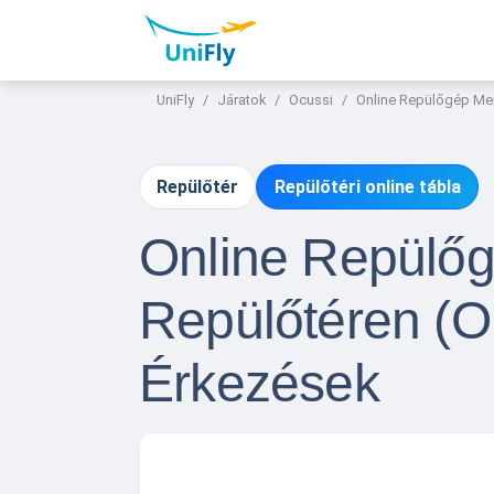
UniFly
Járatok
Ocussi
Online Repülőgép Men
Repülőtér
Repülőtéri online tábla
Online Repülőg
Repülőtéren (O
Érkezések