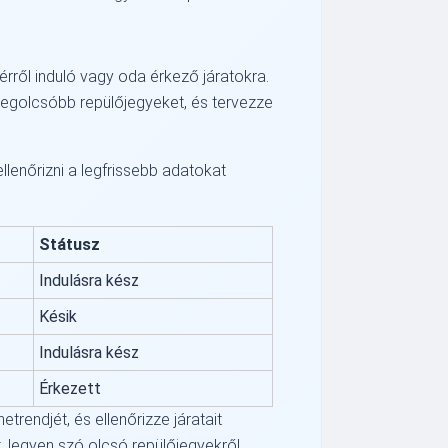
érről induló vagy oda érkező járatokra.
a legolcsóbb repülőjegyeket, és tervezze
llenőrizni a legfrissebb adatokat
Státusz
Indulásra kész
Késik
Indulásra kész
Érkezett
rendjét, és ellenőrizze járatait
, legyen szó olcsó repülőjegyekről