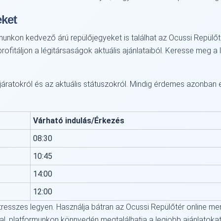
eket
rmunkon kedvező árú repülőjegyeket is találhat az Ocussi Repülőt
 profitáljon a légitársaságok aktuális ajánlataiból. Keresse meg 
ó járatokról és az aktuális státuszokról. Mindig érdemes azonban e
Várható indulás/Érkezés
08:30
10:45
14:00
12:00
esszes legyen. Használja bátran az Ocussi Repülőtér online menet
al, platformunkon könnyedén megtalálhatja a legjobb ajánlatokat