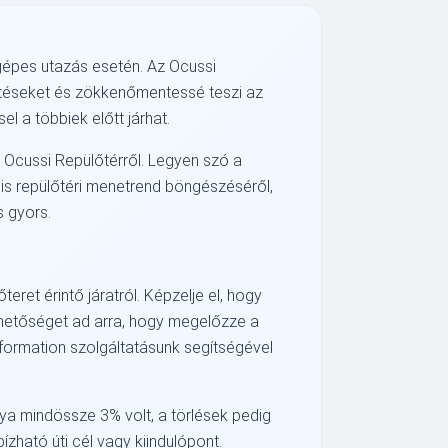
gépes utazás esetén. Az Ocussi
petéseket és zökkenőmentessé teszi az
el a többiek előtt járhat.
az Ocussi Repülőtérről. Legyen szó a
lis repülőtéri menetrend böngészéséről,
s gyors.
et érintő járatról. Képzelje el, hogy
 lehetőséget ad arra, hogy megelőzze a
information szolgáltatásunk segítségével
ya mindössze 3% volt, a törlések pedig
ható úti cél vagy kiindulópont.