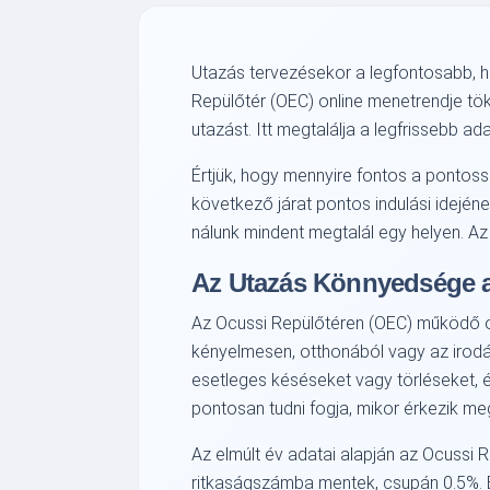
Utazás tervezésekor a legfontosabb, h
Repülőtér (OEC) online menetrendje tök
utazást. Itt megtalálja a legfrissebb ada
Értjük, hogy mennyire fontos a pontossá
következő járat pontos indulási idején
nálunk mindent megtalál egy helyen. Az
Az Utazás Könnyedsége a
Az Ocussi Repülőtéren (OEC) működő onl
kényelmesen, otthonából vagy az irodábó
esetleges késéseket vagy törléseket, és
pontosan tudni fogja, mikor érkezik meg
Az elmúlt év adatai alapján az Ocussi 
ritkaságszámba mentek, csupán 0.5%. E