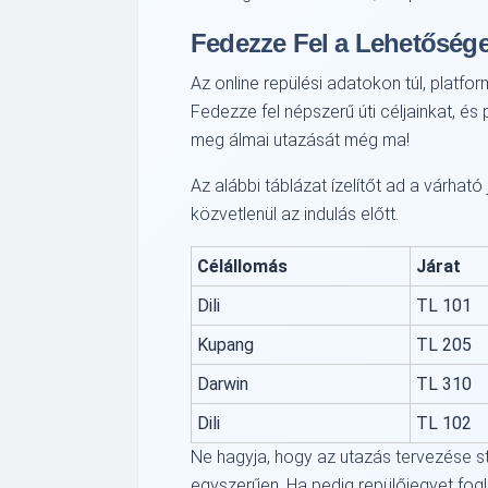
Fedezze Fel a Lehetőség
Az online repülési adatokon túl, platfo
Fedezze fel népszerű úti céljainkat, és
meg álmai utazását még ma!
Az alábbi táblázat ízelítőt ad a várhat
közvetlenül az indulás előtt.
Célállomás
Járat
Dili
TL 101
Kupang
TL 205
Darwin
TL 310
Dili
TL 102
Ne hagyja, hogy az utazás tervezése str
egyszerűen. Ha pedig repülőjegyet fogl