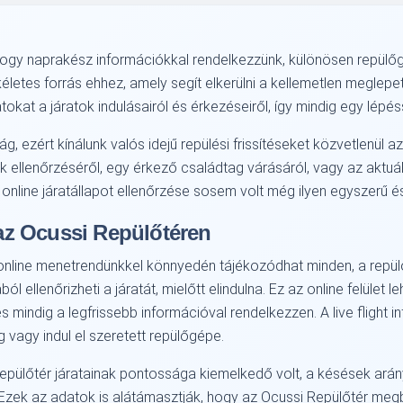
ogy naprakész információkkal rendelkezzünk, különösen repülő
életes forrás ehhez, amely segít elkerülni a kellemetlen megle
tokat a járatok indulásairól és érkezéseiről, így mindig egy lépéss
g, ezért kínálunk valós idejű repülési frissítéseket közvetlenül 
ek ellenőrzéséről, egy érkező családtag várásáról, vagy az aktuá
 online járatállapot ellenőrzése sosem volt még ilyen egyszerű é
z Ocussi Repülőtéren
ine menetrendünkkel könnyedén tájékozódhat minden, a repülőter
l ellenőrizheti a járatát, mielőtt elindulna. Ez az online felület
 mindig a legfrissebb információval rendelkezzen. A live flight 
 vagy indul el szeretett repülőgépe.
Repülőtér járatainak pontossága kiemelkedő volt, a késések arán
zek az adatok is alátámasztják, hogy az Ocussi Repülőtér megbíz