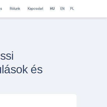
és
Rólunk
Kapcsolat
HU
EN
PL
ssi
ulások és