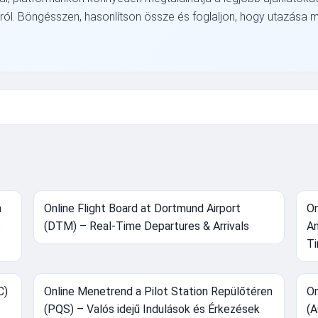
król. Böngésszen, hasonlítson össze és foglaljon, hogy utazása
n
Online Flight Board at Dortmund Airport
On
s
(DTM) – Real-Time Departures & Arrivals
An
Ti
C)
Online Menetrend a Pilot Station Repülőtéren
On
(PQS) – Valós idejű Indulások és Érkezések
(A