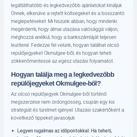
legátláthatóbb és legkedvezőbb ajánlatokat kínáljuk
Önnek, elkerülve a rejtett költségeket és a bosszantó
meglepetéseket. Mi hiszünk abban, hogy mindenki
megérdemli, hogy álmai utazása valósággá váljon,
méghozzá anélkül, hogy a bankszámláját teljesen
leürítené. Fedezze fel velünk, hogyan találhat olcsó
repülőjegyeket Okmulgee-ből, és hogyan teheti
zökkenőmentessé az egész utazási folyamatot.
Hogyan találja meg a legkedvezőbb
repülőjegyeket Okmulgee-ből?
Az olcsó repülőjegyek Okmulgee-ből történő
megszerzése nem ördöngösség, csupán egy kis
stratégiát és türelmet igényel. Utazási szakértőként a
következő tippeket javasoljuk:
Legyen rugalmas az időpontokkal: Ha teheti,