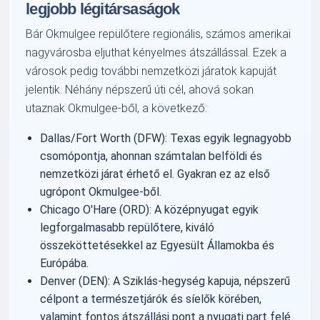
legjobb légitársaságok
Bár Okmulgee repülőtere regionális, számos amerikai
nagyvárosba eljuthat kényelmes átszállással. Ezek a
városok pedig további nemzetközi járatok kapuját
jelentik. Néhány népszerű úti cél, ahová sokan
utaznak Okmulgee-ből, a következő:
Dallas/Fort Worth (DFW): Texas egyik legnagyobb
csomópontja, ahonnan számtalan belföldi és
nemzetközi járat érhető el. Gyakran ez az első
ugrópont Okmulgee-ből.
Chicago O'Hare (ORD): A középnyugat egyik
legforgalmasabb repülőtere, kiváló
összeköttetésekkel az Egyesült Államokba és
Európába.
Denver (DEN): A Sziklás-hegység kapuja, népszerű
célpont a természetjárók és síelők körében,
valamint fontos átszállási pont a nyugati part felé.