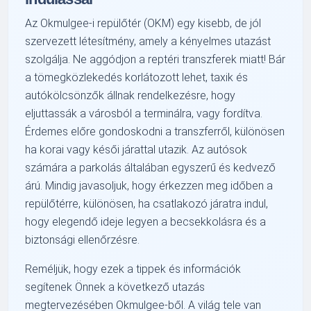
Az Okmulgee-i repülőtér (OKM) egy kisebb, de jól
szervezett létesítmény, amely a kényelmes utazást
szolgálja. Ne aggódjon a reptéri transzferek miatt! Bár
a tömegközlekedés korlátozott lehet, taxik és
autókölcsönzők állnak rendelkezésre, hogy
eljuttassák a városból a terminálra, vagy fordítva.
Érdemes előre gondoskodni a transzferről, különösen
ha korai vagy késői járattal utazik. Az autósok
számára a parkolás általában egyszerű és kedvező
árú. Mindig javasoljuk, hogy érkezzen meg időben a
repülőtérre, különösen, ha csatlakozó járatra indul,
hogy elegendő ideje legyen a becsekkolásra és a
biztonsági ellenőrzésre.
Reméljük, hogy ezek a tippek és információk
segítenek Önnek a következő utazás
megtervezésében Okmulgee-ből. A világ tele van