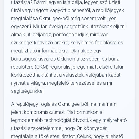
utazásra? Bármi legyen is a célja, legyen szó üzleti
útról vagy régóta vágyott pihenésről, a repülőjegyek
megtalálása Okmulgee-ből még sosem volt ilyen
egyszerű. Miután évekig segítettünk utazóknak eljutni
álmaik úti céljához, pontosan tudjuk, mire van
szüksége: kedvező árakra, kényelmes foglalásra és
megbízható információkra. Okmulgee egy
barátságos kisváros Oklahoma szívében, és bár a
repülőtere (OKM) regionális jellege miatt elsőre talán
korlátozottnak tűnhet a választék, valójában kaput
nyithat a világra, megfelelő tervezéssel és a mi
segítségünkkel.
A repülőjegy foglalás Okmulgee-ből ma már nem
jelent kompromisszumot. Platformunkon a
legmodernebb technológiát ötvöztük egy mélyreható
utazási szakértelemmel, hogy Ön könnyedén
megtalálja a tökéletes járatot. Célunk, hogy a lehető