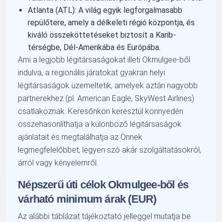
Atlanta (ATL): A világ egyik legforgalmasabb
repülőtere, amely a délkeleti régió központja, és
kiváló összeköttetéseket biztosít a Karib-
térségbe, Dél-Amerikába és Európába.
Ami a legjobb légitársaságokat illeti Okmulgee-ből
indulva, a regionális járatokat gyakran helyi
légitársaságok üzemeltetik, amelyek aztán nagyobb
partnerekhez (pl. American Eagle, SkyWest Airlines)
csatlakoznak. Keresőnkön keresztül könnyedén
összehasonlíthatja a különböző légitársaságok
ajánlatait és megtalálhatja az Önnek
legmegfelelőbbet, legyen szó akár szolgáltatásokról,
árról vagy kényelemről.
Népszerű úti célok Okmulgee-ből és
várható minimum árak (EUR)
Az alábbi táblázat tájékoztató jelleggel mutatja be