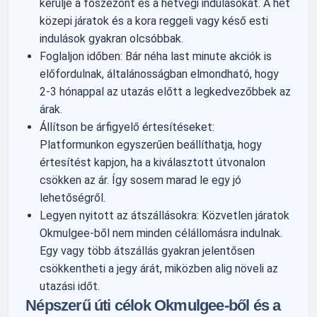
kerülje a főszezont és a hétvégi indulásokat. A hét
közepi járatok és a kora reggeli vagy késő esti
indulások gyakran olcsóbbak.
Foglaljon időben: Bár néha last minute akciók is
előfordulnak, általánosságban elmondható, hogy
2-3 hónappal az utazás előtt a legkedvezőbbek az
árak.
Állítson be árfigyelő értesítéseket:
Platformunkon egyszerűen beállíthatja, hogy
értesítést kapjon, ha a kiválasztott útvonalon
csökken az ár. Így sosem marad le egy jó
lehetőségről.
Legyen nyitott az átszállásokra: Közvetlen járatok
Okmulgee-ből nem minden célállomásra indulnak.
Egy vagy több átszállás gyakran jelentősen
csökkentheti a jegy árát, miközben alig növeli az
utazási időt.
Népszerű úti célok Okmulgee-ből és a