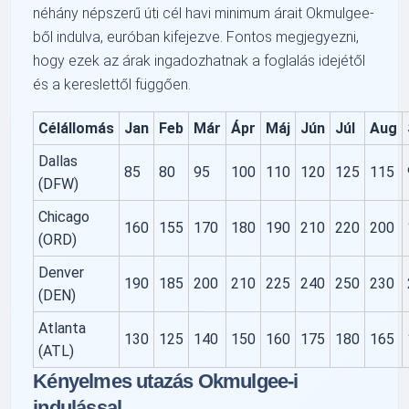
néhány népszerű úti cél havi minimum árait Okmulgee-
ből indulva, euróban kifejezve. Fontos megjegyezni,
hogy ezek az árak ingadozhatnak a foglalás idejétől
és a kereslettől függően.
Célállomás
Jan
Feb
Már
Ápr
Máj
Jún
Júl
Aug
Dallas
85
80
95
100
110
120
125
115
(DFW)
Chicago
160
155
170
180
190
210
220
200
(ORD)
Denver
190
185
200
210
225
240
250
230
(DEN)
Atlanta
130
125
140
150
160
175
180
165
(ATL)
Kényelmes utazás Okmulgee-i
indulással