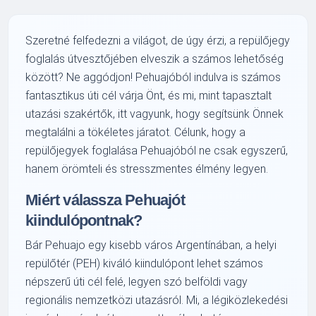
Szeretné felfedezni a világot, de úgy érzi, a repülőjegy
foglalás útvesztőjében elveszik a számos lehetőség
között? Ne aggódjon! Pehuajóból indulva is számos
fantasztikus úti cél várja Önt, és mi, mint tapasztalt
utazási szakértők, itt vagyunk, hogy segítsünk Önnek
megtalálni a tökéletes járatot. Célunk, hogy a
repülőjegyek foglalása Pehuajóból ne csak egyszerű,
hanem örömteli és stresszmentes élmény legyen.
Miért válassza Pehuajót
kiindulópontnak?
Bár Pehuajo egy kisebb város Argentínában, a helyi
repülőtér (PEH) kiváló kiindulópont lehet számos
népszerű úti cél felé, legyen szó belföldi vagy
regionális nemzetközi utazásról. Mi, a légiközlekedési