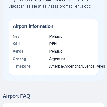
legyünk az Ön megbízható partnere a légiközlekedés
világában, és élje át az utazás örömét Pehuajóból!
Airport information
Név
Pehuajo
Kód
PEH
Város
Pehuajo
Ország
Argentina
Timezone
America/Argentina/Buenos_Aires
Airport FAQ