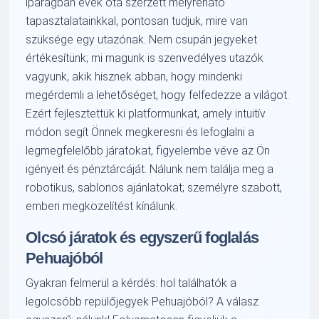
iparágban évek óta szerzett mélyreható
tapasztalatainkkal, pontosan tudjuk, mire van
szüksége egy utazónak. Nem csupán jegyeket
értékesítünk; mi magunk is szenvedélyes utazók
vagyunk, akik hisznek abban, hogy mindenki
megérdemli a lehetőséget, hogy felfedezze a világot.
Ezért fejlesztettük ki platformunkat, amely intuitív
módon segít Önnek megkeresni és lefoglalni a
legmegfelelőbb járatokat, figyelembe véve az Ön
igényeit és pénztárcáját. Nálunk nem találja meg a
robotikus, sablonos ajánlatokat; személyre szabott,
emberi megközelítést kínálunk.
Olcsó járatok és egyszerű foglalás
Pehuajóból
Gyakran felmerül a kérdés: hol találhatók a
legolcsóbb repülőjegyek Pehuajóból? A válasz