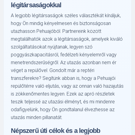
légitársaságokkal
A legjobb légitársaságok széles választékát kínáljuk,
hogy Ön mindig kényelmesen és biztonságosan
utazhasson Pehuajóból. Partnereink között
megtalálhatók azok a légitársaságok, amelyek kiváló
szolgáltatásokat nyújtanak, legyen szó
poggyászkapacitásról, fedélzeti kényelemről vagy
menetrendszerűségről. Az utazás azonban nem ér
véget a repülővel. Gondolt már a reptéri
transzferekre? Segítünk abban is, hogy a Pehuajói
repülőtérre való eljutás, vagy az onnan való hazajutás
is zökkenőmentes legyen. Ezek az apró részletek
teszik teljessé az utazási élményt, és mi mindenre
odafigyelünk, hogy Ön gondtalanul élvezhesse az
utazás minden pillanatát.
Népszerű úti célok és a legjobb