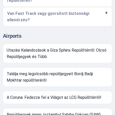
repülőtéren?
Van Fast Track vagy gyorsított biztonsági
ellenőrzés?
Airports
Utazási Kalandozások a Gíza Sphinx Repülőtérről: Olcsó
Repülőjegyek és Több
Találja meg legolcsóbb repülőjegyeit Bordj Badji
Mokhtar repülőteréről
A Coruna: Fedezze fel a Világot az LCG Repülőtérről!
Repülőjegyek innen: Isztambul Sabiha Gökçen (SAW)