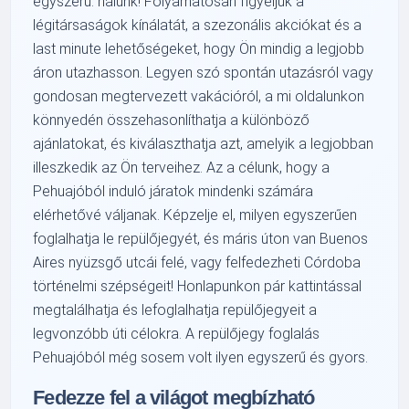
egyszerű: nálunk! Folyamatosan figyeljük a
légitársaságok kínálatát, a szezonális akciókat és a
last minute lehetőségeket, hogy Ön mindig a legjobb
áron utazhasson. Legyen szó spontán utazásról vagy
gondosan megtervezett vakációról, a mi oldalunkon
könnyedén összehasonlíthatja a különböző
ajánlatokat, és kiválaszthatja azt, amelyik a legjobban
illeszkedik az Ön terveihez. Az a célunk, hogy a
Pehuajóból induló járatok mindenki számára
elérhetővé váljanak. Képzelje el, milyen egyszerűen
foglalhatja le repülőjegyét, és máris úton van Buenos
Aires nyüzsgő utcái felé, vagy felfedezheti Córdoba
történelmi szépségeit! Honlapunkon pár kattintással
megtalálhatja és lefoglalhatja repülőjegyeit a
legvonzóbb úti célokra. A repülőjegy foglalás
Pehuajóból még sosem volt ilyen egyszerű és gyors.
Fedezze fel a világot megbízható