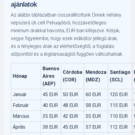
ajánlatok
Az alábbi táblázatban összeállítottunk Önnek néhány
népszerű úti célt Pehuajóból, hozzávetőleges
minimum árakkal havonta, EUR-ban kifejezve. Kérjük,
vegye figyelembe, hogy ezek indikátor jellegű árak,
és a tényleges árak az elérhetőségtől, a foglalási
időponttól és a légitársaságtól függően változhatnak.
Buenos
Córdoba
Mendoza
Santiago
Hónap
Aires
(COR)
(MDZ)
(SCL)
(AEP)
Január
45 EUR
50 EUR
60 EUR
120 EUR
Február
40 EUR
48 EUR
58 EUR
115 EUR
Március
35 EUR
42 EUR
55 EUR
110 EUR
Április
38 EUR
45 EUR
57 EUR
112 EUR