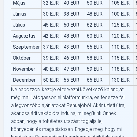
Május
32 EUR
40 EUR
50 EUR
105 EUR
Június
30 EUR
38 EUR
48 EUR
100 EUR
Július
45 EUR
50 EUR
62 EUR
125 EUR
Augusztus
42 EUR
48 EUR
60 EUR
120 EUR
Szeptember
37 EUR
43 EUR
55 EUR
110 EUR
Október
39 EUR
46 EUR
58 EUR
115 EUR
November
40 EUR
47 EUR
59 EUR
118 EUR
December
50 EUR
55 EUR
65 EUR
130 EUR
Ne habozzon, kezdje el tervezni következő kalandját
még ma! Látogasson el platformunkra, és fedezze fel
a legvonzóbb ajánlatokat Pehuajóból. Akár üzleti útra,
akár családi vakációra indulna, mi segítünk Önnek
abban, hogy a tökéletes utazást foglalja le,
könnyedén és magabiztosan. Engedje meg, hogy mi