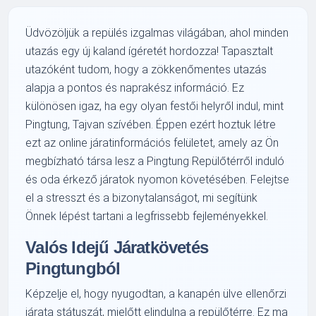
Üdvözöljük a repülés izgalmas világában, ahol minden
utazás egy új kaland ígéretét hordozza! Tapasztalt
utazóként tudom, hogy a zökkenőmentes utazás
alapja a pontos és naprakész információ. Ez
különösen igaz, ha egy olyan festői helyről indul, mint
Pingtung, Tajvan szívében. Éppen ezért hoztuk létre
ezt az online járatinformációs felületet, amely az Ön
megbízható társa lesz a Pingtung Repülőtérről induló
és oda érkező járatok nyomon követésében. Felejtse
el a stresszt és a bizonytalanságot, mi segítünk
Önnek lépést tartani a legfrissebb fejleményekkel.
Valós Idejű Járatkövetés
Pingtungból
Képzelje el, hogy nyugodtan, a kanapén ülve ellenőrzi
járata státuszát, mielőtt elindulna a repülőtérre. Ez ma