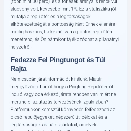
(több mint 30 perc), és a törlések aránya is rendkívül
alacsony volt, kevesebb mint 1%. Ez a statisztika jól
mutatja a repülőtér és a légitársaságok
elkötelezettségét a pontosság iránt. Ennek ellenére
mindig hasznos, ha kéznél van a pontos repülőtéri
menetrend, és Ön bármikor tájékozódhat a pillanatnyi
helyzetről.
Fedezze Fel Pingtungot és Túl
Rajta
Nem csupán járatinformációt kínálunk. Miután
meggyőződött arról, hogy a Pingtung Repülőtérről
induló vagy oda érkező járata rendben van, miért ne
merülne el az utazás tervezésének izgalmában?
Platformunkon keresztül könnyedén felfedezheti az
olcsó repülőjegyeket, népszerű úti célokat és a
légitársaságok aktuális ajánlatait, amelyek