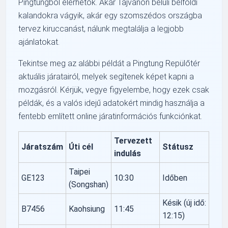
Pingtungból elérhetők. Akár Tajvanon belüli belföldi
kalandokra vágyik, akár egy szomszédos országba
tervez kiruccanást, nálunk megtalálja a legjobb
ajánlatokat.
Tekintse meg az alábbi példát a Pingtung Repülőtér
aktuális járatairól, melyek segítenek képet kapni a
mozgásról. Kérjük, vegye figyelembe, hogy ezek csak
példák, és a valós idejű adatokért mindig használja a
fentebb említett online járatinformációs funkciónkat.
Tervezett
Járatszám
Úti cél
Státusz
indulás
Taipei
GE123
10:30
Időben
(Songshan)
Késik (új idő:
B7456
Kaohsiung
11:45
12:15)