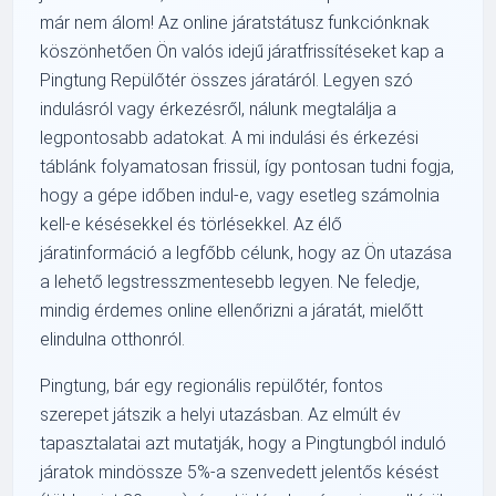
már nem álom! Az online járatstátusz funkciónknak
köszönhetően Ön valós idejű járatfrissítéseket kap a
Pingtung Repülőtér összes járatáról. Legyen szó
indulásról vagy érkezésről, nálunk megtalálja a
legpontosabb adatokat. A mi indulási és érkezési
táblánk folyamatosan frissül, így pontosan tudni fogja,
hogy a gépe időben indul-e, vagy esetleg számolnia
kell-e késésekkel és törlésekkel. Az élő
járatinformáció a legfőbb célunk, hogy az Ön utazása
a lehető legstresszmentesebb legyen. Ne feledje,
mindig érdemes online ellenőrizni a járatát, mielőtt
elindulna otthonról.
Pingtung, bár egy regionális repülőtér, fontos
szerepet játszik a helyi utazásban. Az elmúlt év
tapasztalatai azt mutatják, hogy a Pingtungból induló
járatok mindössze 5%-a szenvedett jelentős késést