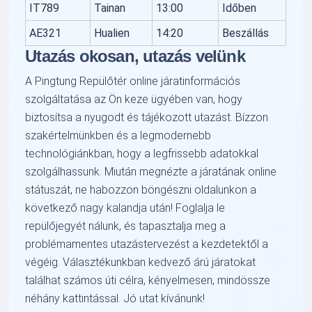
IT789
Tainan
13:00
Időben
AE321
Hualien
14:20
Beszállás
Utazás okosan, utazás velünk
A Pingtung Repülőtér online járatinformációs
szolgáltatása az Ön keze ügyében van, hogy
biztosítsa a nyugodt és tájékozott utazást. Bízzon
szakértelmünkben és a legmodernebb
technológiánkban, hogy a legfrissebb adatokkal
szolgálhassunk. Miután megnézte a járatának online
státuszát, ne habozzon böngészni oldalunkon a
következő nagy kalandja után! Foglalja le
repülőjegyét nálunk, és tapasztalja meg a
problémamentes utazástervezést a kezdetektől a
végéig. Választékunkban kedvező árú járatokat
találhat számos úti célra, kényelmesen, mindössze
néhány kattintással. Jó utat kívánunk!