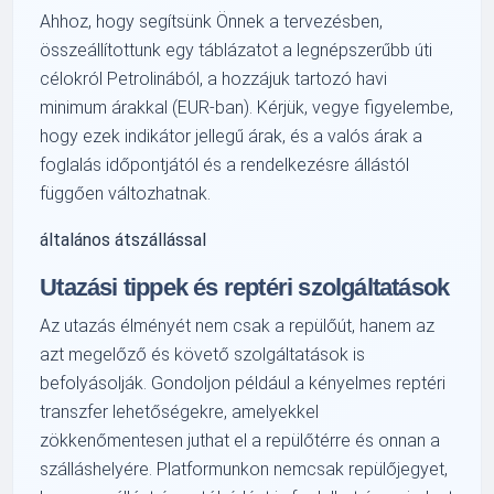
Ahhoz, hogy segítsünk Önnek a tervezésben,
összeállítottunk egy táblázatot a legnépszerűbb úti
célokról Petrolinából, a hozzájuk tartozó havi
minimum árakkal (EUR-ban). Kérjük, vegye figyelembe,
hogy ezek indikátor jellegű árak, és a valós árak a
foglalás időpontjától és a rendelkezésre állástól
függően változhatnak.
általános átszállással
Utazási tippek és reptéri szolgáltatások
Az utazás élményét nem csak a repülőút, hanem az
azt megelőző és követő szolgáltatások is
befolyásolják. Gondoljon például a kényelmes reptéri
transzfer lehetőségekre, amelyekkel
zökkenőmentesen juthat el a repülőtérre és onnan a
szálláshelyére. Platformunkon nemcsak repülőjegyet,