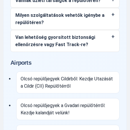
Vannak üzleti társalgók a repülőtéren?
Milyen szolgáltatások vehetők igénybe a
repülőtéren?
Van lehetőség gyorsított biztonsági
ellenőrzésre vagy Fast Track-re?
Airports
Olcsó repülőjegyek Cildirből: Kezdje Utazását
a Cildir (CII) Repülőtérről
Olcsó repülőjegyek a Gvadari repülőtérről:
Kezdje kalandját velünk!