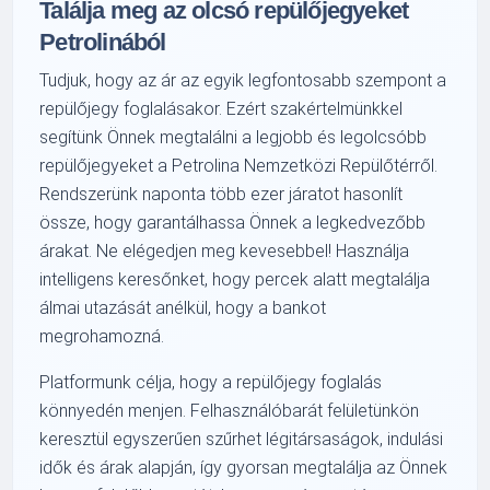
Találja meg az olcsó repülőjegyeket
Petrolinából
Tudjuk, hogy az ár az egyik legfontosabb szempont a
repülőjegy foglalásakor. Ezért szakértelmünkkel
segítünk Önnek megtalálni a legjobb és legolcsóbb
repülőjegyeket a Petrolina Nemzetközi Repülőtérről.
Rendszerünk naponta több ezer járatot hasonlít
össze, hogy garantálhassa Önnek a legkedvezőbb
árakat. Ne elégedjen meg kevesebbel! Használja
intelligens keresőnket, hogy percek alatt megtalálja
álmai utazását anélkül, hogy a bankot
megrohamozná.
Platformunk célja, hogy a repülőjegy foglalás
könnyedén menjen. Felhasználóbarát felületünkön
keresztül egyszerűen szűrhet légitársaságok, indulási
idők és árak alapján, így gyorsan megtalálja az Önnek