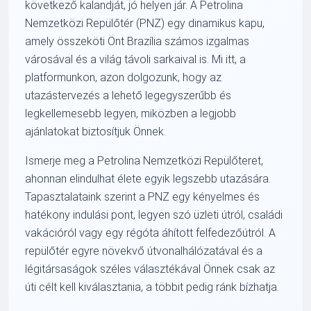
következő kalandját, jó helyen jár. A Petrolina
Nemzetközi Repülőtér (PNZ) egy dinamikus kapu,
amely összeköti Önt Brazília számos izgalmas
városával és a világ távoli sarkaival is. Mi itt, a
platformunkon, azon dolgozunk, hogy az
utazástervezés a lehető legegyszerűbb és
legkellemesebb legyen, miközben a legjobb
ajánlatokat biztosítjuk Önnek.
Ismerje meg a Petrolina Nemzetközi Repülőteret,
ahonnan elindulhat élete egyik legszebb utazására.
Tapasztalataink szerint a PNZ egy kényelmes és
hatékony indulási pont, legyen szó üzleti útról, családi
vakációról vagy egy régóta áhított felfedezőútról. A
repülőtér egyre növekvő útvonalhálózatával és a
légitársaságok széles választékával Önnek csak az
úti célt kell kiválasztania, a többit pedig ránk bízhatja.