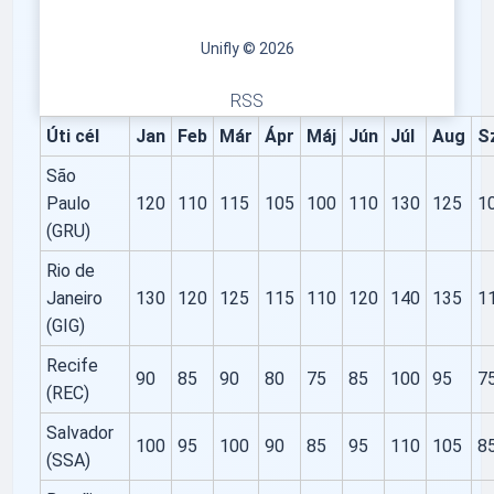
Unifly © 2026
RSS
Úti cél
Jan
Feb
Már
Ápr
Máj
Jún
Júl
Aug
S
São
Paulo
120
110
115
105
100
110
130
125
1
(GRU)
Rio de
Janeiro
130
120
125
115
110
120
140
135
1
(GIG)
Recife
90
85
90
80
75
85
100
95
7
(REC)
Salvador
100
95
100
90
85
95
110
105
8
(SSA)