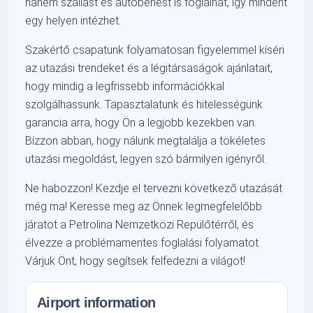
hanem szállást és autóbérlést is foglalhat, így mindent
egy helyen intézhet.
Szakértő csapatunk folyamatosan figyelemmel kíséri
az utazási trendeket és a légitársaságok ajánlatait,
hogy mindig a legfrissebb információkkal
szolgálhassunk. Tapasztalatunk és hitelességünk
garancia arra, hogy Ön a legjobb kezekben van.
Bízzon abban, hogy nálunk megtalálja a tökéletes
utazási megoldást, legyen szó bármilyen igényről.
Ne habozzon! Kezdje el tervezni következő utazását
még ma! Keresse meg az Önnek legmegfelelőbb
járatot a Petrolina Nemzetközi Repülőtérről, és
élvezze a problémamentes foglalási folyamatot.
Várjuk Önt, hogy segítsek felfedezni a világot!
Airport information