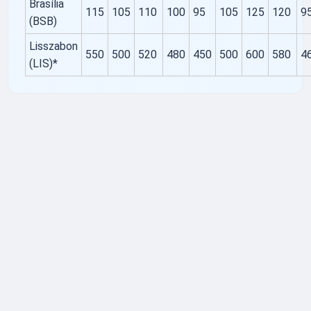
Brasília
115
105
110
100
95
105
125
120
9
(BSB)
Lisszabon
550
500
520
480
450
500
600
580
4
(LIS)*