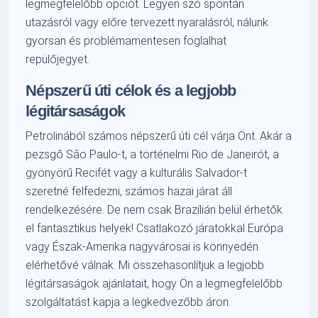
legmegfelelőbb opciót. Legyen szó spontán
utazásról vagy előre tervezett nyaralásról, nálunk
gyorsan és problémamentesen foglalhat
repülőjegyet.
Népszerű úti célok és a legjobb
légitársaságok
Petrolinából számos népszerű úti cél várja Önt. Akár a
pezsgő São Paulo-t, a történelmi Rio de Janeirót, a
gyönyörű Recifét vagy a kulturális Salvador-t
szeretné felfedezni, számos hazai járat áll
rendelkezésére. De nem csak Brazílián belül érhetők
el fantasztikus helyek! Csatlakozó járatokkal Európa
vagy Észak-Amerika nagyvárosai is könnyedén
elérhetővé válnak. Mi összehasonlítjuk a legjobb
légitársaságok ajánlatait, hogy Ön a legmegfelelőbb
szolgáltatást kapja a legkedvezőbb áron.