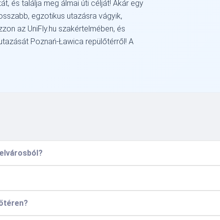
, és találja meg álmai úti célját! Akár egy
osszabb, egzotikus utazásra vágyik,
ízzon az UniFly.hu szakértelmében, és
azását Poznań-Ławica repülőtérről! A
belvárosból?
lőtéren?