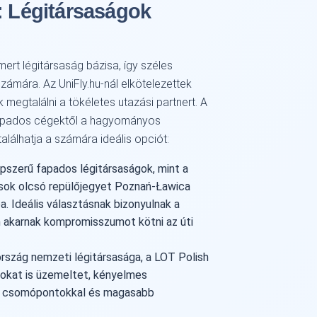
: Légitársaságok
rt légitársaság bázisa, így széles
zámára. Az UniFly.hu-nál elkötelezettek
megtalálni a tökéletes utazási partnert. A
fapados cégektől a hagyományos
találhatja a számára ideális opciót:
pszerű fapados légitársaságok, mint a
n sok olcsó repülőjegyet Poznań-Ławica
a. Ideális választásnak bizonyulnak a
 akarnak kompromisszumot kötni az úti
szág nemzeti légitársasága, a LOT Polish
atokat is üzemeltet, kényelmes
b csomópontokkal és magasabb