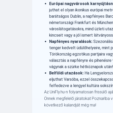
Európai nagyvárosok karnyújtásny
juthat el olyan ikonikus európai met
barátságos Dublin, a napfényes Bar
németországi Frankfurt és München.
városlátogatásokra, mind üzleti utaz
kincseit vagy a jól ismert látványoss
Napfényes nyaralások:
Szezonálisa
tenger kedvelt üdülőhelyeire, mint p
Törökország egzotikus partjaira vagy
választás a napfényre és pihenésre 
vágynak a szürke hétköznapok után
Belföldi utazások:
Ha Lengyelorszá
eljuthat Varsóba, ezzel összekapcso
felfedezve a lengyel kultúra sokszí
Az UniFly.hu-n folyamatosan frissülő aj
Önnek megfelelő járatokat Poznańba 
következő kalandját még ma!