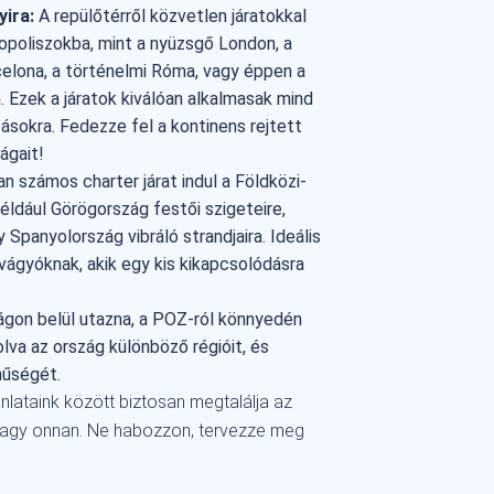
ira:
A repülőtérről közvetlen járatokkal
ropoliszokba, mint a nyüzsgő London, a
celona, a történelmi Róma, vagy éppen a
 Ezek a járatok kiválóan alkalmasak mind
ásokra. Fedezze fel a kontinens rejtett
ágait!
n számos charter járat indul a Földközi-
éldául Görögország festői szigeteire,
 Spanyolország vibráló strandjaira. Ideális
vágyóknak, akik egy kis kikapcsolódásra
!
gon belül utazna, a POZ-ról könnyedén
lva az ország különböző régióit, és
nűségét.
ánlataink között biztosan megtalálja az
vagy onnan. Ne habozzon, tervezze meg