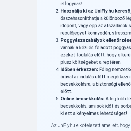
elfogynak!
Használja ki az UniFly.hu kereső
összehasonlíthatja a különböző légi
időpont, vagy épp az átszállások s
repülőjegyet könnyedén, stresszm
Poggyászszabályok ellenőrzése
vannak a kézi és feladott poggyás
ezeket foglalás előtt, hogy elker
plusz költségeket a reptéren.
Időben érkezzen:
Főleg nemzetköz
órával az indulás előtt megérkezni 
becsekkolásra, a biztonsági ellenő
előtt.
Online becsekkolás:
A legtöbb lé
becsekkolás, ami sok időt és sorb
ki ezt a kényelmes lehetőséget!
Az UniFly.hu elkötelezett amellett, hog