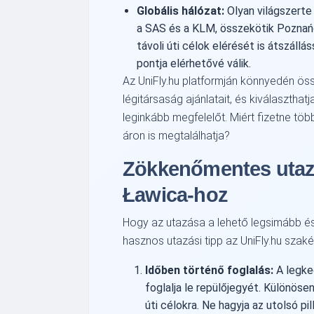
Globális hálózat:
Olyan világszerte 
a SAS és a KLM, összekötik Poznańot
távoli úti célok elérését is átszállá
pontja elérhetővé válik.
Az UniFly.hu platformján könnyedén ös
légitársaság ajánlatait, és kiválasztha
leginkább megfelelőt. Miért fizetne tö
áron is megtalálhatja?
Zökkenőmentes utaz
Ławica-hoz
Hogy az utazása a lehető legsimább é
hasznos utazási tipp az UniFly.hu szakér
Időben történő foglalás:
A legked
foglalja le repülőjegyét. Különös
úti célokra. Ne hagyja az utolsó pil