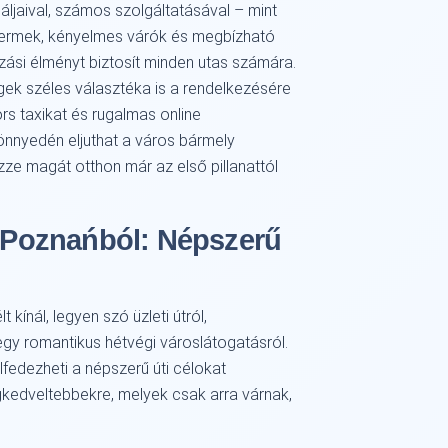
áljaival, számos szolgáltatásával – mint
ttermek, kényelmes várók és megbízható
si élményt biztosít minden utas számára.
gek széles választéka is a rendelkezésére
ors taxikat és rugalmas online
önnyedén eljuthat a város bármely
zze magát otthon már az első pillanattól
t Poznańból: Népszerű
kínál, legyen szó üzleti útról,
 egy romantikus hétvégi városlátogatásról.
lfedezheti a népszerű úti célokat
gkedveltebbekre, melyek csak arra várnak,