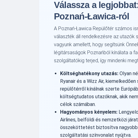
Válassza a legjobbat
Poznań-Ławica-ról
A Poznań-Ławica Repülőtér számos isme
választék áll rendelkezésre az utazók s
vagyunk amellett, hogy segítsünk Önnek 
légitársaságok Poznańból kínálata a 
szolgáltatókig terjed, így mindenki meg
Költséghatékony utazás:
Olyan né
Ryanair és a Wizz Air, kiemelkedőe
repülőtérről kínálnak szerte Európáb
költségtudatos utazóknak, akik nem
célok számában.
Hagyományos kényelem:
Lengyelor
Airlines, belföldi és nemzetközi jár
összeköttetést biztosítva nagyob
szolgáltatási színvonalat nyújtva.