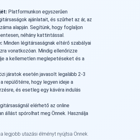
jét:
Platformunkon egyszerűen
társaságok ajánlatait, és szűrhet az ár, az
záma alapján. Segítünk, hogy foglaljon
entesen, néhány kattintással.
:
Minden légitársaságnak eltérő szabályai
zra vonatkozóan. Mindig ellenőrizze
ülje a kellemetlen meglepetéseket és a
i járatok esetén javasolt legalább 2-3
a repülőtérre, hogy legyen ideje a
rzésre, és esetleg egy kávéra indulás
gitársaságnál elérhető az online
an állást spórolhat meg Önnek. Használja
y a legjobb utazási élményt nyújtsa Önnek.