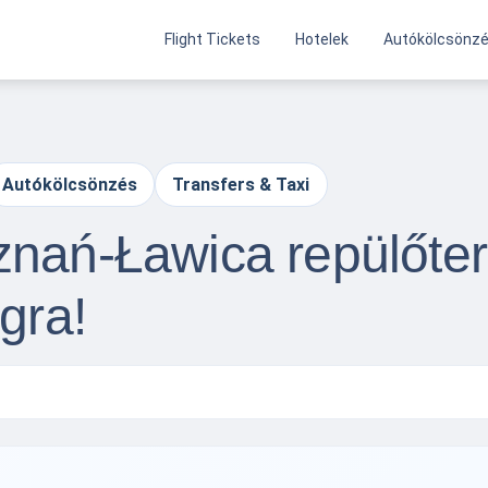
Flight Tickets
Hotelek
Autókölcsönz
Autókölcsönzés
Transfers & Taxi
nań-Ławica repülőtere
gra!