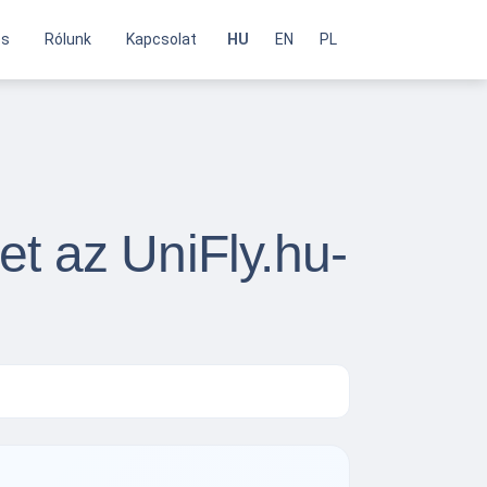
és
Rólunk
Kapcsolat
HU
EN
PL
t az UniFly.hu-