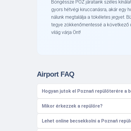
Böngéssze POZ járataink széles kínálatát
gyors hétvégi kiruccanásra, akár egy h
nálunk megtalálja a tökéletes jegyet. B
tegye zökkenőmentessé a következő ut
világ várja Önt!
Airport FAQ
Hogyan jutok el Poznań repülőterére a 
Mikor érkezzek a repülőre?
Lehet online becsekkolni a Poznań repü