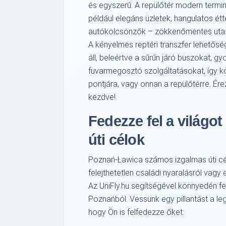
és egyszerű. A repülőtér modern termin
például elegáns üzletek, hangulatos é
autókölcsönzők – zökkenőmentes utazá
A kényelmes reptéri transzfer lehetősé
áll, beleértve a sűrűn járó buszokat, gy
fuvarmegosztó szolgáltatásokat, így k
pontjára, vagy onnan a repülőtérre. Ére
kezdve!
Fedezze fel a világo
úti célok
Poznań-Ławica számos izgalmas úti célt 
felejthetetlen családi nyaralásról vagy
Az UniFly.hu segítségével könnyedén fe
Poznańból. Vessünk egy pillantást a le
hogy Ön is felfedezze őket: