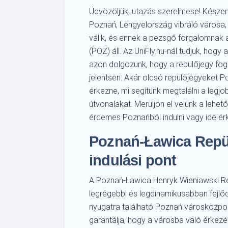
Üdvözöljük, utazás szerelmese! Készen 
Poznań, Lengyelország vibráló városa
válik, és ennek a pezsgő forgalomnak
(POZ) áll. Az UniFly.hu-nál tudjuk, hogy
azon dolgozunk, hogy a repülőjegy fog
jelentsen. Akár olcsó repülőjegyeket P
érkezne, mi segítünk megtalálni a legj
útvonalakat. Merüljön el velünk a lehet
érdemes Poznańból indulni vagy ide érk
Poznań-Ławica Repül
indulási pont
A Poznań-Ławica Henryk Wieniawski Re
legrégebbi és legdinamikusabban fejlőd
nyugatra található Poznań városközpont
garantálja, hogy a városba való érkezés