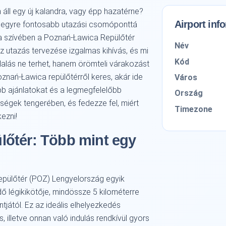
áll egy új kalandra, vagy épp hazatérne?
Airport inf
, egyre fontosabb utazási csomóponttá
 a szívében a Poznań-Ławica Repülőtér
Név
 az utazás tervezése izgalmas kihívás, és mi
Kód
lalás ne terhet, hanem örömteli várakozást
oznań-Ławica repülőtérről keres, akár ide
Város
obb ajánlatokat és a legmegfelelőbb
Ország
őségek tengerében, és fedezze fel, miért
Timezone
ezni!
őtér: Több mint egy
pülőtér (POZ) Lengyelország egyik
ő légikikötője, mindössze 5 kilométerre
jától. Ez az ideális elhelyezkedés
, illetve onnan való indulás rendkívül gyors