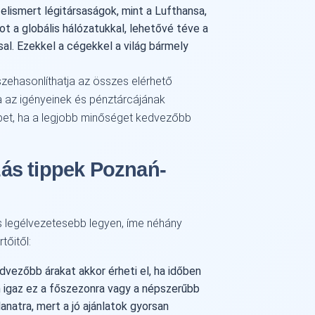
elismert légitársaságok, mint a Lufthansa,
 a globális hálózatukkal, lehetővé téve a
ssal. Ezekkel a cégekkel a világ bármely
szehasonlíthatja az összes elérhető
tja az igényeinek és pénztárcájának
bbet, ha a legjobb minőséget kedvezőbb
ás tippek Poznań-
s legélvezetesebb legyen, íme néhány
tőitől:
vezőbb árakat akkor érheti el, ha időben
en igaz ez a főszezonra vagy a népszerűbb
lanatra, mert a jó ajánlatok gyorsan