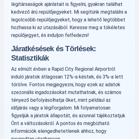
légitársaságok ajánlatait is figyelni, gyakran találhat
kedvező árú repülőjegyeket. Mi segítünk megtalálni a
legolcsóbb repülőjegyeket, hogy a lehető legtöbbet
hozhassa ki az utazásából. Keresse meg a tökéletes
repülőjegyet, és induljon felfedezni!
Járatkésések és Törlések:
Statisztikák
Az elmúlt évben a Rapid City Regional Airportról
induló járatok átlagosan 12%-a késtek, és 3%-a lett
törölve. Fontos megjegyezni, hogy ezek az adatok
szezonális ingadozásokat mutathatnak, és számos
tényező befolyásolhatja őket, mint például az
időjárás vagy a légiforgalom. Mi folyamatosan
figyeljük a járatok állapotát, és azonnal tájékoztatjuk
Önt a változásokról. A pontos és megbízható
információk elengedhetetlenek ahhoz, hogy
nyugodtan utazhasson.