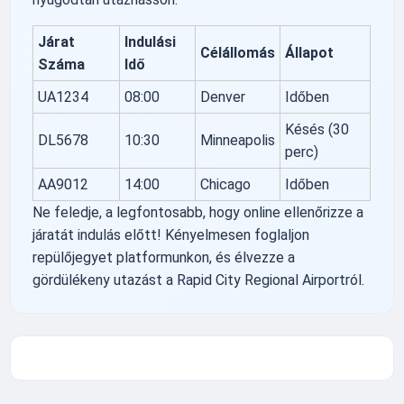
Járat
Indulási
Célállomás
Állapot
Száma
Idő
UA1234
08:00
Denver
Időben
Késés (30
DL5678
10:30
Minneapolis
perc)
AA9012
14:00
Chicago
Időben
Ne feledje, a legfontosabb, hogy online ellenőrizze a
járatát indulás előtt! Kényelmesen foglaljon
repülőjegyet platformunkon, és élvezze a
gördülékeny utazást a Rapid City Regional Airportról.