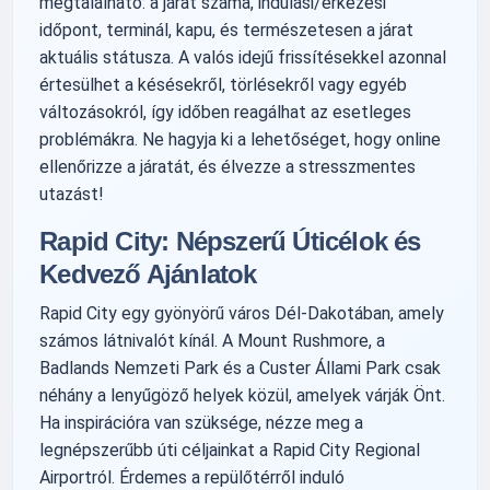
megtalálható: a járat száma, indulási/érkezési
időpont, terminál, kapu, és természetesen a járat
aktuális státusza. A valós idejű frissítésekkel azonnal
értesülhet a késésekről, törlésekről vagy egyéb
változásokról, így időben reagálhat az esetleges
problémákra. Ne hagyja ki a lehetőséget, hogy online
ellenőrizze a járatát, és élvezze a stresszmentes
utazást!
Rapid City: Népszerű Úticélok és
Kedvező Ajánlatok
Rapid City egy gyönyörű város Dél-Dakotában, amely
számos látnivalót kínál. A Mount Rushmore, a
Badlands Nemzeti Park és a Custer Állami Park csak
néhány a lenyűgöző helyek közül, amelyek várják Önt.
Ha inspirációra van szüksége, nézze meg a
legnépszerűbb úti céljainkat a Rapid City Regional
Airportról. Érdemes a repülőtérről induló