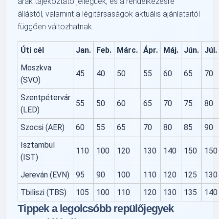
árak tájékoztató jellegűek, és a rendelkezésre
állástól, valamint a légitársaságok aktuális ajánlataitól
függően változhatnak.
Úti cél
Jan.
Feb.
Márc.
Ápr.
Máj.
Jún.
Júl.
Moszkva
45
40
50
55
60
65
70
(SVO)
Szentpétervár
55
50
60
65
70
75
80
(LED)
Szocsi (AER)
60
55
65
70
80
85
90
Isztambul
110
100
120
130
140
150
150
(IST)
Jereván (EVN)
95
90
100
110
120
125
130
Tbiliszi (TBS)
105
100
110
120
130
135
140
Tippek a legolcsóbb repülőjegyek