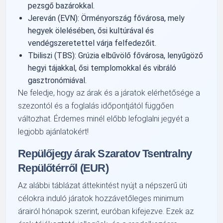
pezsgő bazárokkal.
Jereván (EVN): Örményország fővárosa, mely
hegyek ölelésében, ősi kultúrával és
vendégszeretettel várja felfedezőit.
Tbiliszi (TBS): Grúzia elbűvölő fővárosa, lenyűgöző
hegyi tájakkal, ősi templomokkal és vibráló
gasztronómiával.
Ne feledje, hogy az árak és a járatok elérhetősége a
szezontól és a foglalás időpontjától függően
változhat. Érdemes minél előbb lefoglalni jegyét a
legjobb ajánlatokért!
Repülőjegy árak Szaratov Tsentralny
Repülőtérről (EUR)
Az alábbi táblázat áttekintést nyújt a népszerű úti
célokra induló járatok hozzávetőleges minimum
árairól hónapok szerint, euróban kifejezve. Ezek az