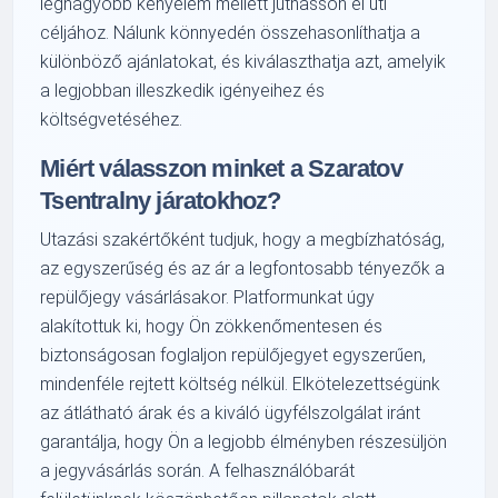
legnagyobb kényelem mellett juthasson el úti
céljához. Nálunk könnyedén összehasonlíthatja a
különböző ajánlatokat, és kiválaszthatja azt, amelyik
a legjobban illeszkedik igényeihez és
költségvetéséhez.
Miért válasszon minket a Szaratov
Tsentralny járatokhoz?
Utazási szakértőként tudjuk, hogy a megbízhatóság,
az egyszerűség és az ár a legfontosabb tényezők a
repülőjegy vásárlásakor. Platformunkat úgy
alakítottuk ki, hogy Ön zökkenőmentesen és
biztonságosan foglaljon repülőjegyet egyszerűen,
mindenféle rejtett költség nélkül. Elkötelezettségünk
az átlátható árak és a kiváló ügyfélszolgálat iránt
garantálja, hogy Ön a legjobb élményben részesüljön
a jegyvásárlás során. A felhasználóbarát