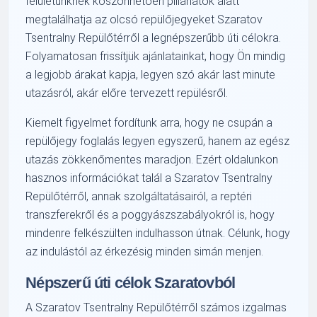
felületünknek köszönhetően pillanatok alatt
megtalálhatja az olcsó repülőjegyeket Szaratov
Tsentralny Repülőtérről a legnépszerűbb úti célokra.
Folyamatosan frissítjük ajánlatainkat, hogy Ön mindig
a legjobb árakat kapja, legyen szó akár last minute
utazásról, akár előre tervezett repülésről.
Kiemelt figyelmet fordítunk arra, hogy ne csupán a
repülőjegy foglalás legyen egyszerű, hanem az egész
utazás zökkenőmentes maradjon. Ezért oldalunkon
hasznos információkat talál a Szaratov Tsentralny
Repülőtérről, annak szolgáltatásairól, a reptéri
transzferekről és a poggyászszabályokról is, hogy
mindenre felkészülten indulhasson útnak. Célunk, hogy
az indulástól az érkezésig minden simán menjen.
Népszerű úti célok Szaratovból
A Szaratov Tsentralny Repülőtérről számos izgalmas