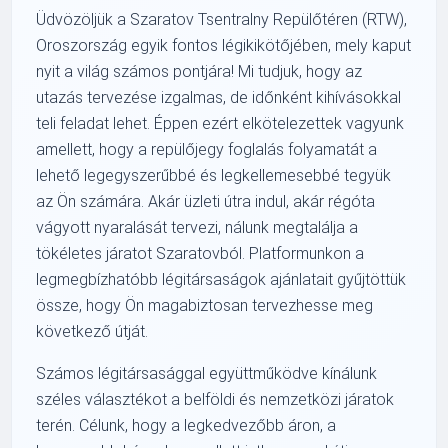
Üdvözöljük a Szaratov Tsentralny Repülőtéren (RTW),
Oroszország egyik fontos légikikötőjében, mely kaput
nyit a világ számos pontjára! Mi tudjuk, hogy az
utazás tervezése izgalmas, de időnként kihívásokkal
teli feladat lehet. Éppen ezért elkötelezettek vagyunk
amellett, hogy a repülőjegy foglalás folyamatát a
lehető legegyszerűbbé és legkellemesebbé tegyük
az Ön számára. Akár üzleti útra indul, akár régóta
vágyott nyaralását tervezi, nálunk megtalálja a
tökéletes járatot Szaratovból. Platformunkon a
legmegbízhatóbb légitársaságok ajánlatait gyűjtöttük
össze, hogy Ön magabiztosan tervezhesse meg
következő útját.
Számos légitársasággal együttműködve kínálunk
széles választékot a belföldi és nemzetközi járatok
terén. Célunk, hogy a legkedvezőbb áron, a