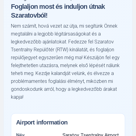
Foglaljon most és induljon útnak
Szaratovból!
Nem számít, hová vezet az útja, mi segítünk Önnek
megtalálni a legjobb légitársaságokat és a
legkedvezőbb ajánlatokat. Fedezze fel Szaratov
Tsentralny Repülőtér (RTW) kínálatát, és foglaljon
repülőjegyet egyszerűen még ma! Készüljön fel egy
felejthetetlen utazásra, melynek első lépését nálunk
teheti meg. Kezdje kalandját velünk, és élvezze a
problémamentes foglalási élményt, miközben mi
gondoskodunk arról, hogy a legkedvezőbb árakat
kapja!
Airport information
Név
Saratov Tsentralny Airport