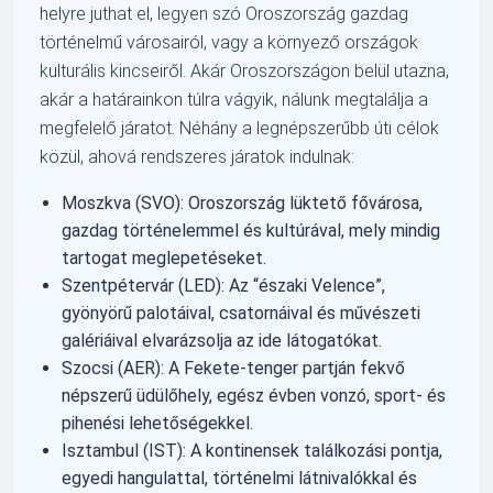
helyre juthat el, legyen szó Oroszország gazdag
történelmű városairól, vagy a környező országok
kulturális kincseiről. Akár Oroszországon belül utazna,
akár a határainkon túlra vágyik, nálunk megtalálja a
megfelelő járatot. Néhány a legnépszerűbb úti célok
közül, ahová rendszeres járatok indulnak:
Moszkva (SVO): Oroszország lüktető fővárosa,
gazdag történelemmel és kultúrával, mely mindig
tartogat meglepetéseket.
Szentpétervár (LED): Az “északi Velence”,
gyönyörű palotáival, csatornáival és művészeti
galériáival elvarázsolja az ide látogatókat.
Szocsi (AER): A Fekete-tenger partján fekvő
népszerű üdülőhely, egész évben vonzó, sport- és
pihenési lehetőségekkel.
Isztambul (IST): A kontinensek találkozási pontja,
egyedi hangulattal, történelmi látnivalókkal és