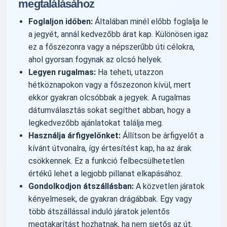
megtalálásához
Foglaljon időben:
Általában minél előbb foglalja le
a jegyét, annál kedvezőbb árat kap. Különösen igaz
ez a főszezonra vagy a népszerűbb úti célokra,
ahol gyorsan fogynak az olcsó helyek.
Legyen rugalmas:
Ha teheti, utazzon
hétköznapokon vagy a főszezonon kívül, mert
ekkor gyakran olcsóbbak a jegyek. A rugalmas
dátumválasztás sokat segíthet abban, hogy a
legkedvezőbb ajánlatokat találja meg.
Használja árfigyelőnket:
Állítson be árfigyelőt a
kívánt útvonalra, így értesítést kap, ha az árak
csökkennek. Ez a funkció felbecsülhetetlen
értékű lehet a legjobb pillanat elkapásához.
Gondolkodjon átszállásban:
A közvetlen járatok
kényelmesek, de gyakran drágábbak. Egy vagy
több átszállással induló járatok jelentős
megtakarítást hozhatnak, ha nem sietős az út.