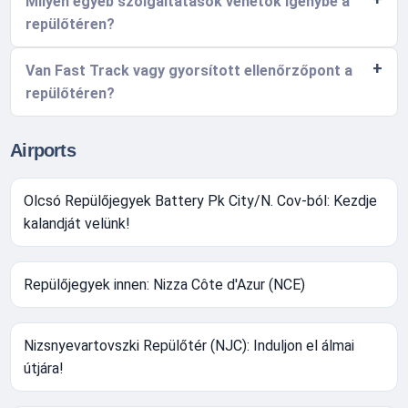
Milyen egyéb szolgáltatások vehetők igénybe a
repülőtéren?
Van Fast Track vagy gyorsított ellenőrzőpont a
repülőtéren?
Airports
Olcsó Repülőjegyek Battery Pk City/N. Cov-ból: Kezdje
kalandját velünk!
Repülőjegyek innen: Nizza Côte d'Azur (NCE)
Nizsnyevartovszki Repülőtér (NJC): Induljon el álmai
útjára!