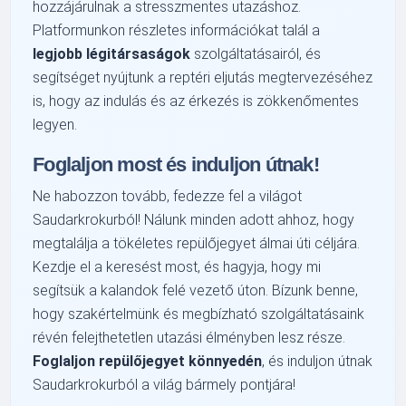
hozzájárulnak a stresszmentes utazáshoz.
Platformunkon részletes információkat talál a
legjobb légitársaságok
szolgáltatásairól, és
segítséget nyújtunk a reptéri eljutás megtervezéséhez
is, hogy az indulás és az érkezés is zökkenőmentes
legyen.
Foglaljon most és induljon útnak!
Ne habozzon tovább, fedezze fel a világot
Saudarkrokurból! Nálunk minden adott ahhoz, hogy
megtalálja a tökéletes repülőjegyet álmai úti céljára.
Kezdje el a keresést most, és hagyja, hogy mi
segítsük a kalandok felé vezető úton. Bízunk benne,
hogy szakértelmünk és megbízható szolgáltatásaink
révén felejthetetlen utazási élményben lesz része.
Foglaljon repülőjegyet könnyedén
, és induljon útnak
Saudarkrokurból a világ bármely pontjára!