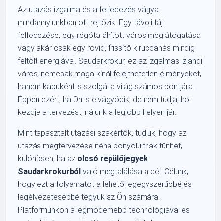
Az utazás izgalma és a felfedezés vágya
mindannyiunkban ott rejtőzik. Egy távoli táj
felfedezése, egy régóta áhított város meglátogatása
vagy akár csak egy rövid, frissítő kiruccanás mindig
feltölt energiával. Saudarkrokur, ez az izgalmas izlandi
város, nemcsak maga kínál felejthetetlen élményeket,
hanem kapuként is szolgál a világ számos pontjára.
Éppen ezért, ha Ön is elvágyódik, de nem tudja, hol
kezdje a tervezést, nálunk a legjobb helyen jár.
Mint tapasztalt utazási szakértők, tudjuk, hogy az
utazás megtervezése néha bonyolultnak tűnhet,
különösen, ha az
olcsó repülőjegyek
Saudarkrokurból
való megtalálása a cél. Célunk,
hogy ezt a folyamatot a lehető legegyszerűbbé és
legélvezetesebbé tegyük az Ön számára.
Platformunkon a legmodernebb technológiával és