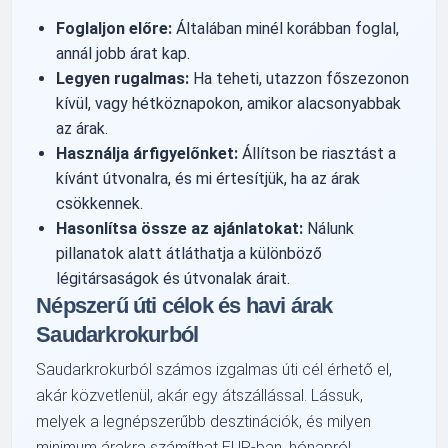
Foglaljon előre:
Általában minél korábban foglal,
annál jobb árat kap.
Legyen rugalmas:
Ha teheti, utazzon főszezonon
kívül, vagy hétköznapokon, amikor alacsonyabbak
az árak.
Használja árfigyelőnket:
Állítson be riasztást a
kívánt útvonalra, és mi értesítjük, ha az árak
csökkennek.
Hasonlítsa össze az ajánlatokat:
Nálunk
pillanatok alatt átláthatja a különböző
légitársaságok és útvonalak árait.
Népszerű úti célok és havi árak
Saudarkrokurból
Saudarkrokurból számos izgalmas úti cél érhető el,
akár közvetlenül, akár egy átszállással. Lássuk,
melyek a legnépszerűbb desztinációk, és milyen
minimum árakra számíthat EUR-ban, hónapról