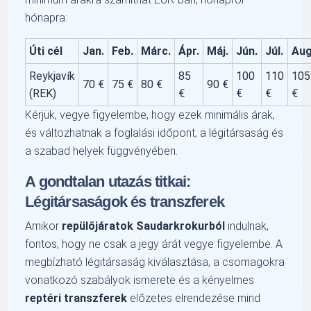
hónapra:
Úti cél
Jan.
Feb.
Márc.
Ápr.
Máj.
Jún.
Júl.
Aug
Reykjavík
85
100
110
105
70 €
75 €
80 €
90 €
(REK)
€
€
€
€
Kérjük, vegye figyelembe, hogy ezek minimális árak,
és változhatnak a foglalási időpont, a légitársaság és
a szabad helyek függvényében.
A gondtalan utazás titkai:
Légitársaságok és transzferek
Amikor
repülőjáratok Saudarkrokurból
indulnak,
fontos, hogy ne csak a jegy árát vegye figyelembe. A
megbízható légitársaság kiválasztása, a csomagokra
vonatkozó szabályok ismerete és a kényelmes
reptéri transzferek
előzetes elrendezése mind