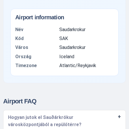
Airport information
Név
Saudarkrokur
Kód
SAK
Város
Saudarkrokur
Ország
Iceland
Timezone
Atlantic/Reykjavik
Airport FAQ
Hogyan jutok el Sauðárkrókur
városközpontjából a repülőtérre?