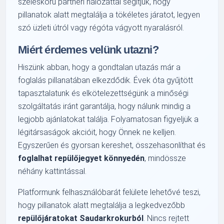
széleskörű partneri hálózattal segítjük, hogy
pillanatok alatt megtalálja a tökéletes járatot, legyen
szó üzleti útról vagy régóta vágyott nyaralásról.
Miért érdemes velünk utazni?
Hiszünk abban, hogy a gondtalan utazás már a
foglalás pillanatában elkezdődik. Évek óta gyűjtött
tapasztalatunk és elkötelezettségünk a minőségi
szolgáltatás iránt garantálja, hogy nálunk mindig a
legjobb ajánlatokat találja. Folyamatosan figyeljük a
légitársaságok akcióit, hogy Önnek ne kelljen.
Egyszerűen és gyorsan kereshet, összehasonlíthat és
foglalhat repülőjegyet könnyedén
, mindössze
néhány kattintással.
Platformunk felhasználóbarát felülete lehetővé teszi,
hogy pillanatok alatt megtalálja a legkedvezőbb
repülőjáratokat Saudarkrokurból
. Nincs rejtett