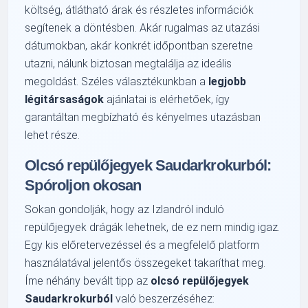
költség, átlátható árak és részletes információk
segítenek a döntésben. Akár rugalmas az utazási
dátumokban, akár konkrét időpontban szeretne
utazni, nálunk biztosan megtalálja az ideális
megoldást. Széles választékunkban a
legjobb
légitársaságok
ajánlatai is elérhetőek, így
garantáltan megbízható és kényelmes utazásban
lehet része.
Olcsó repülőjegyek Saudarkrokurból:
Spóroljon okosan
Sokan gondolják, hogy az Izlandról induló
repülőjegyek drágák lehetnek, de ez nem mindig igaz.
Egy kis előretervezéssel és a megfelelő platform
használatával jelentős összegeket takaríthat meg.
Íme néhány bevált tipp az
olcsó repülőjegyek
Saudarkrokurból
való beszerzéséhez: