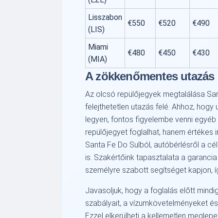
Lisszabon
€550
€520
€490
(LIS)
Miami
€480
€450
€430
(MIA)
A zökkenőmentes utazás 
Az olcsó repülőjegyek megtalálása San
felejthetetlen utazás felé. Ahhoz, ho
legyen, fontos figyelembe venni egyéb
repülőjegyet foglalhat, hanem értékes i
Santa Fe Do Sulból, autóbérlésről a cé
is. Szakértőink tapasztalata a garancia 
személyre szabott segítséget kapjon, íg
Javasoljuk, hogy a foglalás előtt mindi
szabályait, a vízumkövetelményeket és
Ezzel elkerülheti a kellemetlen meglepe