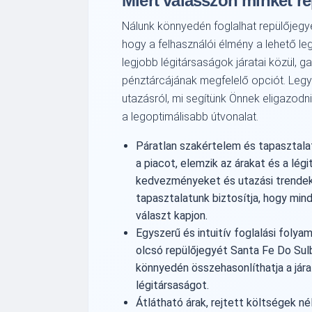
Miért válasszon minket r
Nálunk könnyedén foglalhat repülőjegye
hogy a felhasználói élmény a lehető le
legjobb légitársaságok járatai közül, g
pénztárcájának megfelelő opciót. Legy
utazásról, mi segítünk Önnek eligazodn
a legoptimálisabb útvonalat.
Páratlan szakértelem és tapasztalat
a piacot, elemzik az árakat és a légi
kedvezményeket és utazási trendek
tapasztalatunk biztosítja, hogy mi
választ kapjon.
Egyszerű és intuitív foglalási folya
olcsó repülőjegyét Santa Fe Do Sulb
könnyedén összehasonlíthatja a járat
légitársaságot.
Átlátható árak, rejtett költségek né