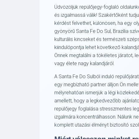
Üdvözöljük repülőjegy-foglaló oldalun
és izgalmassá válik! Szakértőként tud
kérdést felvethet, különösen, ha egy oly
gyönyörű Santa Fe Do Sul, Brazília szí
kulturális kincseket és természeti szé
kiindulópontja lehet következő kalandjá
Önnek megtalálni a tökéletes járatot, le
vagy élete nagy kalandjáról.
A Santa Fe Do Sulból induló repülőjár
egy megbízható partner álljon Ön melle
mélyrehatóan ismerjük a légi közlekedé
amellett, hogy a legkedvezőbb ajánlato
repülőjegy foglalása stresszmentes leg
izgalmára koncentrálhasson. Nálunk n
komplett utazási élményt biztosító szol