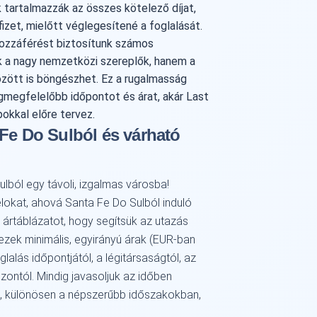
 tartalmazzák az összes kötelező díjat,
fizet, mielőtt véglegesítené a foglalását.
Hozzáférést biztosítunk számos
ak a nagy nemzetközi szereplők, hanem a
között is böngészhet. Ez a rugalmasság
egmegfelelőbb időpontot és árat, akár Last
pokkal előre tervez.
 Fe Do Sulból és várható
ulból egy távoli, izgalmas városba!
lokat, ahová Santa Fe Do Sulból induló
t ártáblázatot, hogy segítsük az utazás
ezek minimális, egyirányú árak (EUR-ban
alás időpontjától, a légitársaságtól, az
zontól. Mindig javasoljuk az időben
rt, különösen a népszerűbb időszakokban,