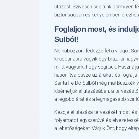
utazást. Szívesen segítünk bármilyen f
biztonságban és kényelemben érezhes
Foglaljon most, és indul
Sulból!
Ne habozzon, fedezze fel a világot San
kiruccanásra vágyik egy brazíliai nagyv
mi itt vagyunk, hogy segítsük. Használj
hasonlítsa össze az árakat, és foglalj
Santa Fe Do Sulból még ma! Büszkék v
kísérhetjük el utazásában, a tervezéstő
a legjobb árat és a legmagasabb szintű
Kezdje el utazása tervezését most, és 
folyamatot egyszerűvé és élvezetessé.
a lehetőségeket! Várjuk Önt, hogy elrepí