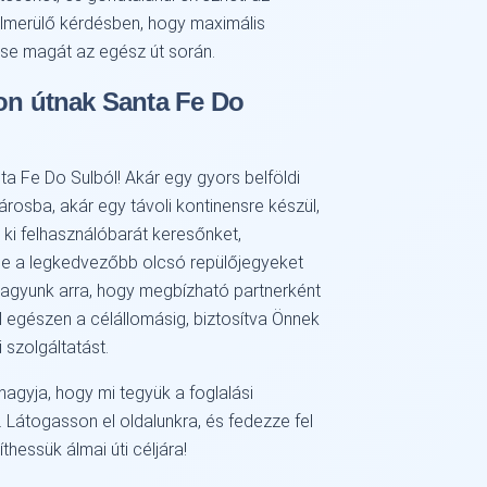
elmerülő kérdésben, hogy maximális
se magát az egész út során.
jon útnak Santa Fe Do
ta Fe Do Sulból! Akár egy gyors belföldi
árosba, akár egy távoli kontinensre készül,
a ki felhasználóbarát keresőnket,
a le a legkedvezőbb olcsó repülőjegyeket
agyunk arra, hogy megbízható partnerként
l egészen a célállomásig, biztosítva Önnek
 szolgáltatást.
hagyja, hogy mi tegyük a foglalási
 Látogasson el oldalunkra, és fedezze fel
thessük álmai úti céljára!