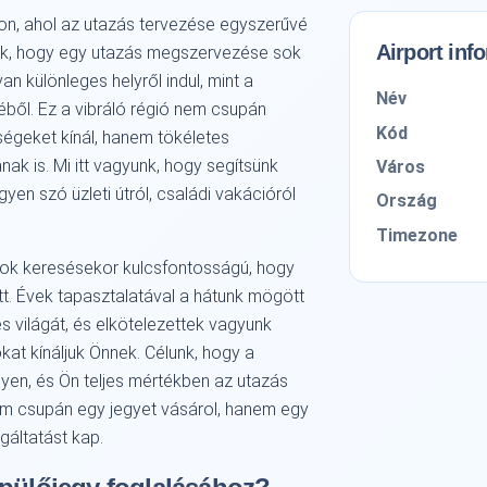
kon, ahol az utazás tervezése egyszerűvé
Airport inf
juk, hogy egy utazás megszervezése sok
an különleges helyről indul, mint a
Név
véből. Ez a vibráló régió nem csupán
Kód
pségeket kínál, hanem tökéletes
nak is. Mi itt vagyunk, hogy segítsünk
Város
gyen szó üzleti útról, családi vakációról
Ország
Timezone
atok keresésekor kulcsfontosságú, hogy
tt. Évek tapasztalatával a hátunk mögött
s világát, és elkötelezettek vagyunk
kat kínáljuk Önnek. Célunk, hogy a
yen, és Ön teljes mértékben az utazás
em csupán egy jegyet vásárol, hanem egy
gáltatást kap.