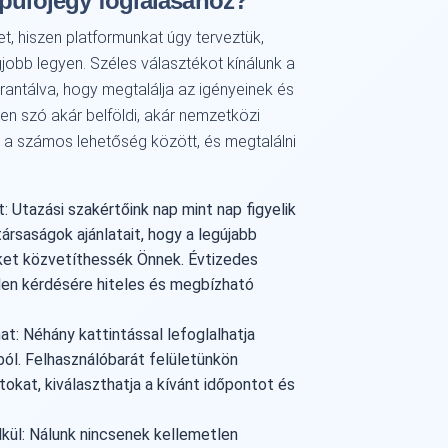
epülőjegy foglalásához?
t, hiszen platformunkat úgy terveztük,
gjobb legyen. Széles választékot kínálunk a
arantálva, hogy megtalálja az igényeinek és
en szó akár belföldi, akár nemzetközi
i a számos lehetőség között, és megtalálni
: Utazási szakértőink nap mint nap figyelik
társaságok ajánlatait, hogy a legújabb
et közvetíthessék Önnek. Évtizedes
nden kérdésére hiteles és megbízható
mat: Néhány kattintással lefoglalhatja
ól. Felhasználóbarát felületünkön
okat, kiválaszthatja a kívánt időpontot és
lkül: Nálunk nincsenek kellemetlen