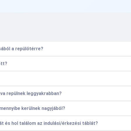
sából a repülőtérre?
őtt?
ova repülnek leggyakrabban?
 mennyibe kerülnek nagyjából?
t és hol találom az indulási/érkezési táblát?