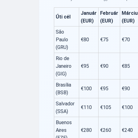
Január
Február
Márciu
Úti cél
(EUR)
(EUR)
(EUR)
São
Paulo
€80
€75
€70
(GRU)
Rio de
Janeiro
€95
€90
€85
(GIG)
Brasília
€100
€95
€90
(BSB)
Salvador
€110
€105
€100
(SSA)
Buenos
Aires
€280
€260
€240
(EZE)