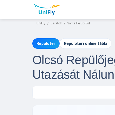
UniFly
Járatok
Santa Fe Do Sul
Repülőtér
Repülőtéri online tábla
Olcsó Repülője
Utazását Nálun