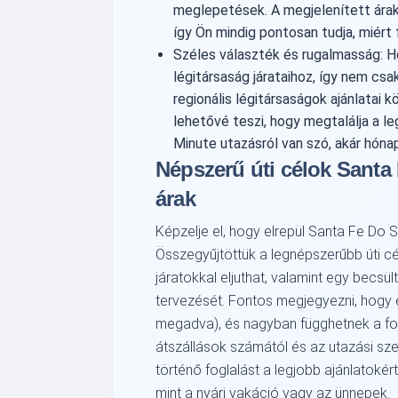
meglepetések. A megjelenített árak
így Ön mindig pontosan tudja, miért 
Széles választék és rugalmasság: 
légitársaság járataihoz, így nem cs
regionális légitársaságok ajánlatai 
lehetővé teszi, hogy megtalálja a l
Minute utazásról van szó, akár hóna
Népszerű úti célok Santa
árak
Képzelje el, hogy elrepül Santa Fe Do S
Összegyűjtöttük a legnépszerűbb úti cé
járatokkal eljuthat, valamint egy becsül
tervezését. Fontos megjegyezni, hogy 
megadva), és nagyban függhetnek a fogl
átszállások számától és az utazási sze
történő foglalást a legjobb ajánlatoké
mint a nyári vakáció vagy az ünnepek.