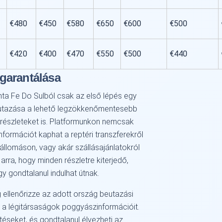
€480
€450
€580
€650
€600
€500
€420
€400
€470
€550
€500
€440
garantálása
ta Fe Do Sulból csak az első lépés egy
gy utazása a lehető legzökkenőmentesebb
 részleteket is. Platformunkon nemcsak
nformációt kaphat a reptéri transzferekről
lállomáson, vagy akár szállásajánlatokról
arra, hogy minden részletre kiterjedő,
y gondtalanul indulhat útnak.
g ellenőrizze az adott ország beutazási
 a légitársaságok poggyászinformációit.
téseket, és gondtalanul élvezheti az