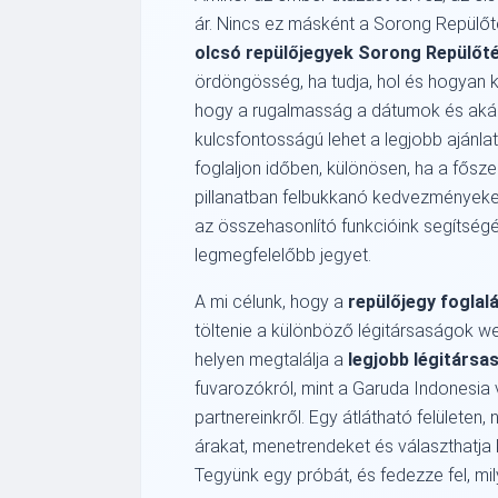
ár. Nincs ez másként a Sorong Repülőté
olcsó repülőjegyek Sorong Repülőté
ördöngösség, ha tudja, hol és hogyan k
hogy a rugalmasság a dátumok és akár 
kulcsfontosságú lehet a legjobb ajánla
foglaljon időben, különösen, ha a fősz
pillanatban felbukkanó kedvezményeket
az összehasonlító funkcióink segítségé
legmegfelelőbb jegyet.
A mi célunk, hogy a
repülőjegy foglal
töltenie a különböző légitársaságok w
helyen megtalálja a
legjobb légitársa
fuvarozókról, mint a Garuda Indonesia 
partnereinkről. Egy átlátható felületen,
árakat, menetrendeket és választhatja 
Tegyünk egy próbát, és fedezze fel, mi