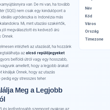
rnyújtásnyira van. De mi van, ha tovább
Név
tér (SQG) nem csak egy kiindulópont a
Kód
 ideális ugródeszka is Indonézia más
kalandokra. Mi, mint utazási szakértők,
Város
 a jól megválasztott és kedvező árú
Ország
k Önnek.
Timezone
elmesen intézheti az utazását, ha hozzánk
megtalálhatja az
olcsó repülőjegyeket
 gyors belföldi útról vagy egy hosszabb,
 vagyunk amellett, hogy a legjobb árakat
t kínáljuk Önnek, hogy az utazás
 pedig egy stresszes teher.
lálja Meg a Legjobb
ól
lső és legfontosabb szempont gyakran az