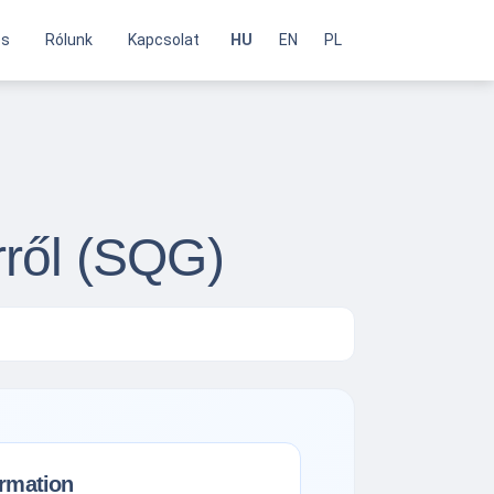
és
Rólunk
Kapcsolat
HU
EN
PL
rről (SQG)
ormation