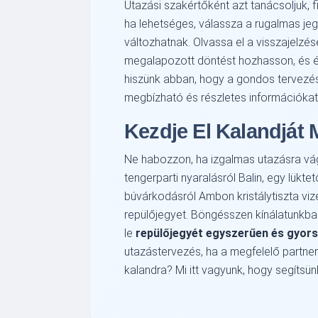
Utazási szakértőként azt tanácsoljuk, 
ha lehetséges, válassza a rugalmas je
változhatnak. Olvassa el a visszajelzé
megalapozott döntést hozhasson, és él
hiszünk abban, hogy a gondos tervezés 
megbízható és részletes információkat
Kezdje El Kalandját 
Ne habozzon, ha izgalmas utazásra vá
tengerparti nyaralásról Balin, egy lükt
búvárkodásról Ambon kristálytiszta vize
repülőjegyet. Böngésszen kínálatunkban
le
repülőjegyét egyszerűen és gyor
utazástervezés, ha a megfelelő partner
kalandra? Mi itt vagyunk, hogy segítsün