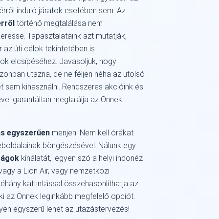
rről induló járatok esetében sem. Az
rről
történő megtalálása nem
eresse. Tapasztalataink azt mutatják,
az úti célok tekintetében is
tok elcsípéséhez. Javasoljuk, hogy
ezonban utazna, de ne féljen néha az utolsó
 sem kihasználni. Rendszeres akcióink és
vel garantáltan megtalálja az Önnek
ás egyszerűen
menjen. Nem kell órákat
eboldalainak böngészésével. Nálunk egy
ságok
kínálatát, legyen szó a helyi indonéz
vagy a Lion Air, vagy nemzetközi
 néhány kattintással összehasonlíthatja az
ki az Önnek leginkább megfelelő opciót.
lyen egyszerű lehet az utazástervezés!