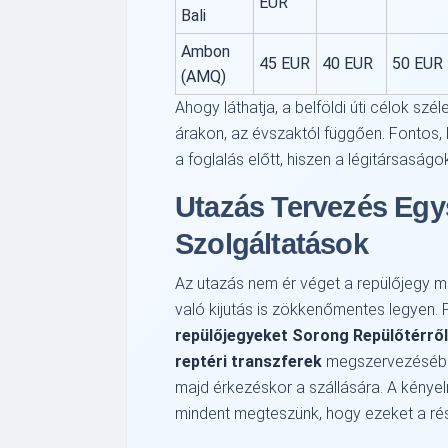
EUR
Bali
Ambon
45 EUR
40 EUR
50 EUR
(AMQ)
Ahogy láthatja, a belföldi úti célok szé
árakon, az évszaktól függően. Fontos, 
a foglalás előtt, hiszen a légitársaságok
Utazás Tervezés Egy
Szolgáltatások
Az utazás nem ér véget a repülőjegy m
való kijutás is zökkenőmentes legyen
repülőjegyeket Sorong Repülőtérről
reptéri transzferek
megszervezésében i
majd érkezéskor a szállására. A kényel
mindent megteszünk, hogy ezeket a rés