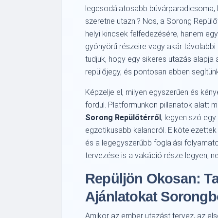
legcsodálatosabb búvárparadicsoma, ka
szeretne utazni? Nos, a Sorong Repülő
helyi kincsek felfedezésére, hanem egy
gyönyörű részeire vagy akár távolabbi 
tudjuk, hogy egy sikeres utazás alapja
repülőjegy, és pontosan ebben segítün
Képzelje el, milyen egyszerűen és kény
fordul. Platformunkon pillanatok alatt 
Sorong Repülőtérről
, legyen szó egy
egzotikusabb kalandról. Elkötelezettek
és a legegyszerűbb foglalási folyamato
tervezése is a vakáció része legyen, ne
Repüljön Okosan: Ta
Ajánlatokat Sorongb
Amikor az ember utazást tervez, az e