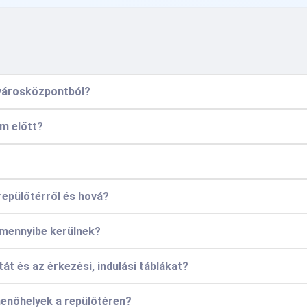
 városközpontból?
em előtt?
repülőtérről és hová?
 mennyibe kerülnek?
át és az érkezési, indulási táblákat?
henőhelyek a repülőtéren?