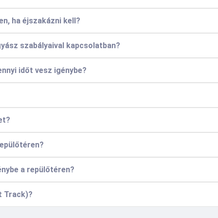
en, ha éjszakázni kell?
gyász szabályaival kapcsolatban?
nnyi időt vesz igénybe?
et?
repülőtéren?
énybe a repülőtéren?
t Track)?