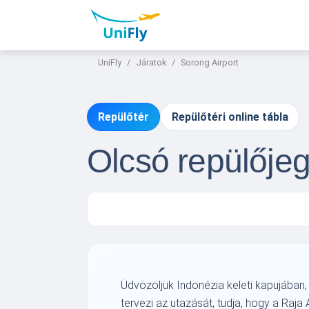
UniFly
Járatok
Sorong Airport
Repülőtér
Repülőtéri online tábla
Olcsó repülője
Üdvözöljük Indonézia keleti kapujában,
tervezi az utazását, tudja, hogy a Raja