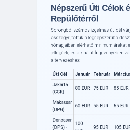
Népszerű Úti Célok 
Repülőtérről
Sorongból számos izgalmas úti cél várj
összegyűjtöttük a legnépszerűbb deszt
hónapjaiban elérhető minimum árakat e
jellegűek, és a kínálat függvényében vá
a tervezéshez.
Úti Cél
Január
Február
Márciu
Jakarta
80 EUR
75 EUR
85 EUR
(CGK)
Makassar
60 EUR
55 EUR
65 EUR
(UPG)
Denpasar
100
(DPS) -
95 EUR
105 EU