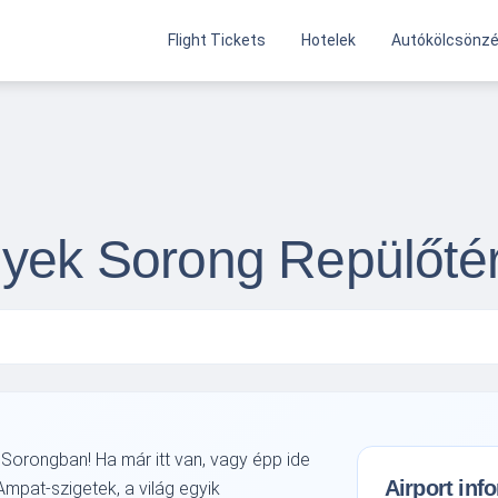
Flight Tickets
Hotelek
Autókölcsönz
gyek Sorong Repülőté
 Sorongban! Ha már itt van, vagy épp ide
Airport inf
 Ampat-szigetek, a világ egyik