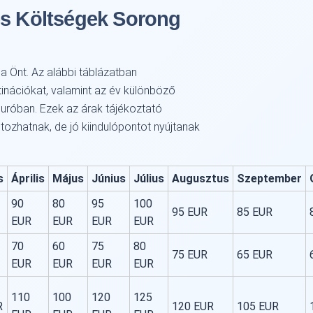
és Költségek Sorong
a Önt. Az alábbi táblázatban
inációkat, valamint az év különböző
uróban. Ezek az árak tájékoztató
ltozhatnak, de jó kiindulópontot nyújtanak
s
Április
Május
Június
Július
Augusztus
Szeptember
90
80
95
100
95 EUR
85 EUR
EUR
EUR
EUR
EUR
70
60
75
80
75 EUR
65 EUR
EUR
EUR
EUR
EUR
110
100
120
125
R
120 EUR
105 EUR