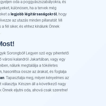
figyeljen oda a poggyászszabályokra, és
gyeket, különösen, ha a tervek még
seket a
legjobb légitársaságokról
, hogy
vezze az utazás minden pillanatát. Mi
a fél siker, és ehhez kínálunk Önnek
.
Most!
gyik Sorongból! Legyen szó egy pihentető
ető városi kalandról Jakartában, vagy egy
iben, nálunk megtalálja a tökéletes
, hasonlítsa össze az árakat, és foglalja
san
. Tapasztalja meg, milyen kényelmes az
t választja. Készen áll a következő nagy
k Önnek eljutni oda, ahová csak szeretne!