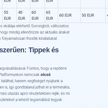
EUR
EUR
EUR
EUR
55
45
60
65
60 EUR
50 EUR
EUR
EUR
EUR
EUR
les skálája elérhető Sorongból, változatos
hogy mindig ellenőrizze az aktuális árakat
 folyamatosan frissítik kínálatukat.
szerűen: Tippek és
egvásárlásával. Fontos, hogy a reptérre
. Platformunkon nemcsak
olcsó
találhat, hanem segítséget nyújtunk a
s, így gondtalanul juthat el a terminálra,
mes utazás apró részletekben rejlik, és mi
zleteket a lehető legsimábbá tegyük.