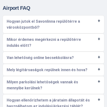
Airport FAQ
Hogyan jutok el Savonlinna repülőtérre a
városközpontból?
Mikor érdemes megérkezni a repülőtérre
indulás előtt?
Van lehetőség online becsekkolásra?
Mely légitársaságok repülnek innen és hova?
Milyen parkolási lehetőségek vannak és
mennyibe kerülnek?
Hogyan ellenőrizhetem a járataim állapotát és
használhatom az indulási/érkezési táblát?