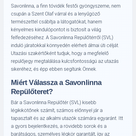
Savonlinna, a finn tóvidék festői gyöngyszeme, nem
csupán a Szent Olaf várral és a lenyűgöző
természettel csábítja a látogatókat, hanem
kényelmes kiindulópontot is biztosít a világ
felfedezéséhez. A Savonlinna Repülőtérről (SVL)
induló járatokkal könnyedén elérheti álmai úti célját.
Utazási szakértőként tudjuk, hogy a megfelelő
repülőjegy megtalálása kulcsfontosságú az utazás
sikeréhez, és épp ebben segítünk Önnek.
Miért Válassza a Savonlinna
Repülőteret?
Bár a Savonlinna Repülőtér (SVL) kisebb
légikikötőnek számít, számos előnnyel jár a
tapasztalt és az alkalmi utazók számára egyaránt. Itt
a gyors bejelentkezés, a rövidebb sorok és a
barátságos, személyes légkör garantált, így az