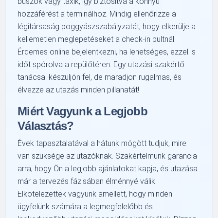
buszok vagy taxik, így biztosítva a könnyű
hozzáférést a terminálhoz. Mindig ellenőrizze a
légitársaság poggyászszabályzatát, hogy elkerülje a
kellemetlen meglepetéseket a check-in pultnál.
Érdemes online bejelentkezni, ha lehetséges, ezzel is
időt spórolva a repülőtéren. Egy utazási szakértő
tanácsa: készüljön fel, de maradjon rugalmas, és
élvezze az utazás minden pillanatát!
Miért Vagyunk a Legjobb
Választás?
Évek tapasztalatával a hátunk mögött tudjuk, mire
van szüksége az utazóknak. Szakértelmünk garancia
arra, hogy Ön a legjobb ajánlatokat kapja, és utazása
már a tervezés fázisában élménnyé válik.
Elkötelezettek vagyunk amellett, hogy minden
ügyfelünk számára a legmegfelelőbb és