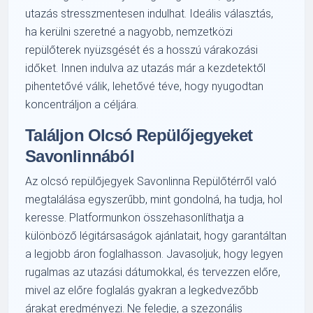
utazás stresszmentesen indulhat. Ideális választás,
ha kerülni szeretné a nagyobb, nemzetközi
repülőterek nyüzsgését és a hosszú várakozási
időket. Innen indulva az utazás már a kezdetektől
pihentetővé válik, lehetővé téve, hogy nyugodtan
koncentráljon a céljára.
Találjon Olcsó Repülőjegyeket
Savonlinnából
Az olcsó repülőjegyek Savonlinna Repülőtérről való
megtalálása egyszerűbb, mint gondolná, ha tudja, hol
keresse. Platformunkon összehasonlíthatja a
különböző légitársaságok ajánlatait, hogy garantáltan
a legjobb áron foglalhasson. Javasoljuk, hogy legyen
rugalmas az utazási dátumokkal, és tervezzen előre,
mivel az előre foglalás gyakran a legkedvezőbb
árakat eredményezi. Ne feledje, a szezonális