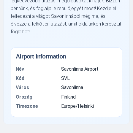
legkedvezőbb utazási megoldásokat kínáljuk. Bízzon
bennünk, és foglalja le repülőjegyét most! Kezdje el
felfedezni a világot Savonlinnából még ma, és
élvezze a felhőtlen utazást, amit oldalunkon keresztül
foglalhat!
Airport information
Név
Savonlinna Airport
Kód
SVL
Város
Savonlinna
Ország
Finland
Timezone
Europe/Helsinki