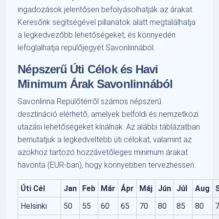
ingadozások jelentősen befolyásolhatják az árakat.
Keresőnk segítségével pillanatok alatt megtalálhatja
a legkedvezőbb lehetőségeket, és könnyedén
lefoglalhatja repülőjegyét Savonlinnából.
Népszerű Úti Célok és Havi
Minimum Árak Savonlinnából
Savonlinna Repülőtérről számos népszerű
desztináció elérhető, amelyek belföldi és nemzetközi
utazási lehetőségeket kínálnak. Az alábbi táblázatban
bemutatjuk a legkedveltebb úti célokat, valamint az
azokhoz tartozó hozzávetőleges minimum árakat
havonta (EUR-ban), hogy könnyebben tervezhessen.
Úti Cél
Jan
Feb
Már
Ápr
Máj
Jún
Júl
Aug
Helsinki
50
55
60
65
70
80
85
80