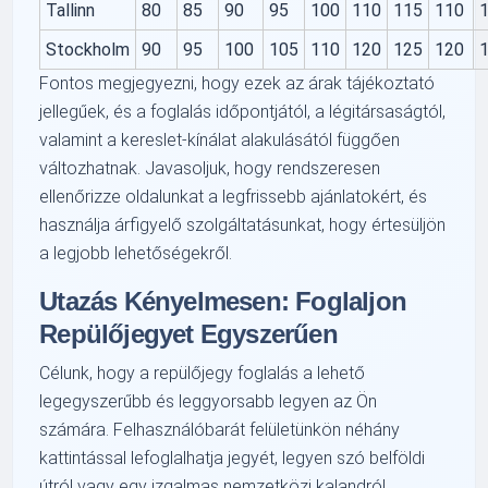
Tallinn
80
85
90
95
100
110
115
110
Stockholm
90
95
100
105
110
120
125
120
Fontos megjegyezni, hogy ezek az árak tájékoztató
jellegűek, és a foglalás időpontjától, a légitársaságtól,
valamint a kereslet-kínálat alakulásától függően
változhatnak. Javasoljuk, hogy rendszeresen
ellenőrizze oldalunkat a legfrissebb ajánlatokért, és
használja árfigyelő szolgáltatásunkat, hogy értesüljön
a legjobb lehetőségekről.
Utazás Kényelmesen: Foglaljon
Repülőjegyet Egyszerűen
Célunk, hogy a repülőjegy foglalás a lehető
legegyszerűbb és leggyorsabb legyen az Ön
számára. Felhasználóbarát felületünkön néhány
kattintással lefoglalhatja jegyét, legyen szó belföldi
útról vagy egy izgalmas nemzetközi kalandról.