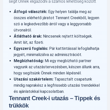
segít Önnek eligazodni a számos lehetőség között.
Átfogó választék:
Egy helyen találja meg az
összes elérhető járatot Tennant Creekből, legyen
szó a legkedvezőbb árról vagy a leggyorsabb
útvonalról.
Átlátható árak:
Nincsenek rejtett költségek.
Amit lát, az fizeti.
Egyszerű foglalás:
Pár kattintással lefoglalhatja
jegyét, minimalizálva az adminisztrációt.
Megbízhatóság:
Mi egy megbízható partner
vagyunk az utazástervezésben, készen állunk arra,
hogy segítsünk Önnek minden lépésnél.
Utazási szakértelem:
Tapasztalt csapatunk
mindig naprakész a legfrissebb utazási trendekkel
és ajánlatokkal kapcsolatban.
Tennant Creek-i utazás – Tippek és
trükkök