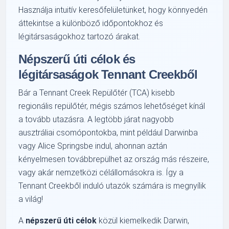
Használja intuitív keresőfelületünket, hogy könnyedén
áttekintse a különböző időpontokhoz és
légitársaságokhoz tartozó árakat.
Népszerű úti célok és
légitársaságok Tennant Creekből
Bár a Tennant Creek Repülőtér (TCA) kisebb
regionális repülőtér, mégis számos lehetőséget kínál
a tovább utazásra. A legtöbb járat nagyobb
ausztráliai csomópontokba, mint például Darwinba
vagy Alice Springsbe indul, ahonnan aztán
kényelmesen továbbrepülhet az ország más részeire,
vagy akár nemzetközi célállomásokra is. Így a
Tennant Creekből induló utazók számára is megnyílik
a világ!
A
népszerű úti célok
közül kiemelkedik Darwin,