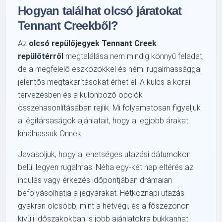
Hogyan találhat olcsó járatokat
Tennant Creekből?
Az
olcsó repülőjegyek Tennant Creek
repülőtérről
megtalálása nem mindig könnyű feladat,
de a megfelelő eszközökkel és némi rugalmassággal
jelentős megtakarításokat érhet el. A kulcs a korai
tervezésben és a különböző opciók
összehasonlításában rejlik. Mi folyamatosan figyeljük
a légitársaságok ajánlatait, hogy a legjobb árakat
kínálhassuk Önnek.
Javasoljuk, hogy a lehetséges utazási dátumokon
belül legyen rugalmas. Néha egy-két nap eltérés az
indulás vagy érkezés időpontjában drámaian
befolyásolhatja a jegyárakat. Hétköznapi utazás
gyakran olcsóbb, mint a hétvégi, és a főszezonon
kívüli időszakokban is jobb ajánlatokra bukkanhat.