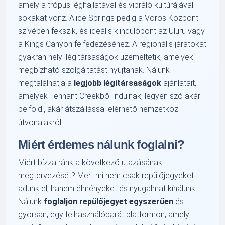
amely a trópusi éghajlatával és vibráló kultúrájával
sokakat vonz. Alice Springs pedig a Vörös Központ
szívében fekszik, és ideális kiindulópont az Uluru vagy
a Kings Canyon felfedezéséhez. A regionális járatokat
gyakran helyi légitársaságok üzemeltetik, amelyek
megbízható szolgáltatást nyújtanak. Nálunk
megtalálhatja a
legjobb légitársaságok
ajánlatait,
amelyek Tennant Creekből indulnak, legyen szó akár
belföldi, akár átszállással elérhető nemzetközi
útvonalakról.
Miért érdemes nálunk foglalni?
Miért bízza ránk a következő utazásának
megtervezését? Mert mi nem csak repülőjegyeket
adunk el, hanem élményeket és nyugalmat kínálunk.
Nálunk
foglaljon repülőjegyet egyszerűen
és
gyorsan, egy felhasználóbarát platformon, amely