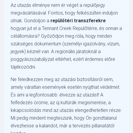
Az utazás élménye nem ér véget a repülőjegy
megvásárlásával. Fontos, hogy felkészülten induljon
útnak. Gondoljon a
repülőtéri transzferekre
:
hogyan jut el a Tennant Creek Repülőtérre, és onnan a
célállomásra? Győződjön meg róla, hogy minden
szükséges dokumentum (személyi igazolvány, vízum,
jegyek) kéznél van. A regionális járatoknál a
poggyászszabályzat eltérhet, ezért érdemes előre
tájékozódni.
Ne feledkezzen meg az utazási biztosításról sem,
amely váratlan események esetén nyújthat védelmet.
És ami a legfontosabb: élvezze az utazást! A
felfedezés öröme, az új kultúrák megismerése, a
kikapcsolódás mind az utazás elengedhetetlen része.
Mi pedig mindent megteszünk, hogy Ön gondtalanul
élvezhesse a kalandot, már a tervezés pillanatától