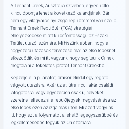
A Tennant Creek, Ausztrália szívében, egyedülálló
kiindulópontja lehet a következő kalandjának. Bár
nem egy világváros nyüzsgő repülőteréről van szó, a
Tennant Creek Repülőtér (TCA) stratégiai
elhelyezkedése miatt kulcsfontosságú az Északi
Terület utazói számára. Mi hiszünk abban, hogy a
nagyszerű utazások tervezése már az első lépésnél
elkezdődik, és mi itt vagyunk, hogy segítsünk Önnek
megtalálni a tökéletes járatot Tennant Creekből.
Képzelje el a pillanatot, amikor elindul egy régóta
vágyott utazásra. Akár üzleti útra indul, akár családi
látogatásra, vagy egyszerűen csak új helyeket
szeretne felfedezni, a repülőjegyek megvásárlása az
első lépés ezen az izgalmas úton. Mi azért vagyunk
itt, hogy ezt a folyamatot a lehető legegyszerűbbé és
legkellemesebbé tegyük az Ön számára.