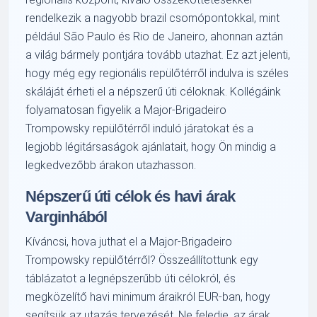
rendelkezik a nagyobb brazil csomópontokkal, mint
például São Paulo és Rio de Janeiro, ahonnan aztán
a világ bármely pontjára tovább utazhat. Ez azt jelenti,
hogy még egy regionális repülőtérről indulva is széles
skáláját érheti el a népszerű úti céloknak. Kollégáink
folyamatosan figyelik a Major-Brigadeiro
Trompowsky repülőtérről induló járatokat és a
legjobb légitársaságok ajánlatait, hogy Ön mindig a
legkedvezőbb árakon utazhasson.
Népszerű úti célok és havi árak
Varginhából
Kíváncsi, hova juthat el a Major-Brigadeiro
Trompowsky repülőtérről? Összeállítottunk egy
táblázatot a legnépszerűbb úti célokról, és
megközelítő havi minimum áraikról EUR-ban, hogy
segítsük az utazás tervezését. Ne feledje, az árak