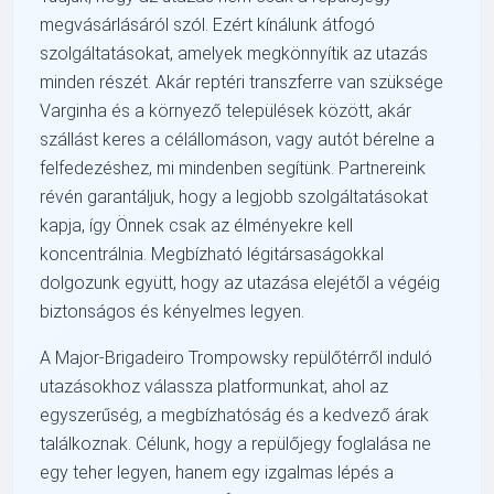
megvásárlásáról szól. Ezért kínálunk átfogó
szolgáltatásokat, amelyek megkönnyítik az utazás
minden részét. Akár reptéri transzferre van szüksége
Varginha és a környező települések között, akár
szállást keres a célállomáson, vagy autót bérelne a
felfedezéshez, mi mindenben segítünk. Partnereink
révén garantáljuk, hogy a legjobb szolgáltatásokat
kapja, így Önnek csak az élményekre kell
koncentrálnia. Megbízható légitársaságokkal
dolgozunk együtt, hogy az utazása elejétől a végéig
biztonságos és kényelmes legyen.
A Major-Brigadeiro Trompowsky repülőtérről induló
utazásokhoz válassza platformunkat, ahol az
egyszerűség, a megbízhatóság és a kedvező árak
találkoznak. Célunk, hogy a repülőjegy foglalása ne
egy teher legyen, hanem egy izgalmas lépés a