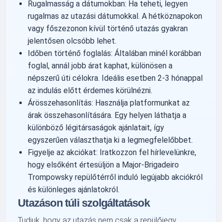
Rugalmasság a dátumokban: Ha teheti, legyen
rugalmas az utazási dátumokkal. A hétköznapokon
vagy főszezonon kívül történő utazás gyakran
jelentősen olcsóbb lehet.
Időben történő foglalás: Általában minél korábban
foglal, annál jobb árat kaphat, különösen a
népszerű úti célokra. Ideális esetben 2-3 hónappal
az indulás előtt érdemes körülnézni.
Árösszehasonlítás: Használja platformunkat az
árak összehasonlítására. Egy helyen láthatja a
különböző légitársaságok ajánlatait, így
egyszerűen választhatja ki a legmegfelelőbbet.
Figyelje az akciókat: Iratkozzon fel hírlevelünkre,
hogy elsőként értesüljön a Major-Brigadeiro
Trompowsky repülőtérről induló legújabb akciókról
és különleges ajánlatokról.
Utazáson túli szolgáltatások
Tudjuk, hogy az utazás nem csak a repülőjegy