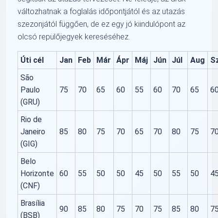
változhatnak a foglalás időpontjától és az utazás
szezonjától függően, de ez egy jó kiindulópont az
olcsó repülőjegyek kereséséhez.
Úti cél
Jan
Feb
Már
Ápr
Máj
Jún
Júl
Aug
S
São
Paulo
75
70
65
60
55
60
70
65
6
(GRU)
Rio de
Janeiro
85
80
75
70
65
70
80
75
7
(GIG)
Belo
Horizonte
60
55
50
50
45
50
55
50
4
(CNF)
Brasília
90
85
80
75
70
75
85
80
7
(BSB)