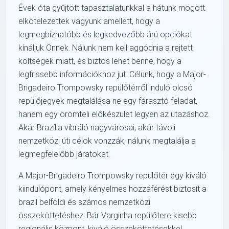
Évek óta gyűjtött tapasztalatunkkal a hátunk mögött
elkötelezettek vagyunk amellett, hogy a
legmegbízhatóbb és legkedvezőbb árú opciókat
kínáljuk Önnek. Nálunk nem kell aggódnia a rejtett
költségek miatt, és biztos lehet benne, hogy a
legfrissebb információkhoz jut. Célunk, hogy a Major-
Brigadeiro Trompowsky repülőtérről induló olcsó
repülőjegyek megtalálása ne egy fárasztó feladat,
hanem egy örömteli előkészület legyen az utazáshoz.
Akár Brazília vibráló nagyvárosai, akár távoli
nemzetközi úti célok vonzzák, nálunk megtalálja a
legmegfelelőbb járatokat.
A Major-Brigadeiro Trompowsky repülőtér egy kiváló
kiindulópont, amely kényelmes hozzáférést biztosít a
brazil belföldi és számos nemzetközi
összeköttetéshez. Bár Varginha repülőtere kisebb
regionális központ, kiváló összeköttetésekkel