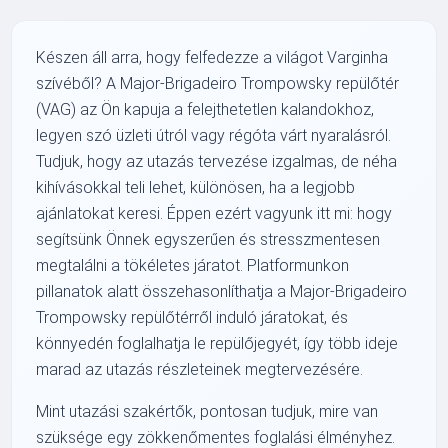
Készen áll arra, hogy felfedezze a világot Varginha
szívéből? A Major-Brigadeiro Trompowsky repülőtér
(VAG) az Ön kapuja a felejthetetlen kalandokhoz,
legyen szó üzleti útról vagy régóta várt nyaralásról.
Tudjuk, hogy az utazás tervezése izgalmas, de néha
kihívásokkal teli lehet, különösen, ha a legjobb
ajánlatokat keresi. Éppen ezért vagyunk itt mi: hogy
segítsünk Önnek egyszerűen és stresszmentesen
megtalálni a tökéletes járatot. Platformunkon
pillanatok alatt összehasonlíthatja a Major-Brigadeiro
Trompowsky repülőtérről induló járatokat, és
könnyedén foglalhatja le repülőjegyét, így több ideje
marad az utazás részleteinek megtervezésére.
Mint utazási szakértők, pontosan tudjuk, mire van
szüksége egy zökkenőmentes foglalási élményhez.