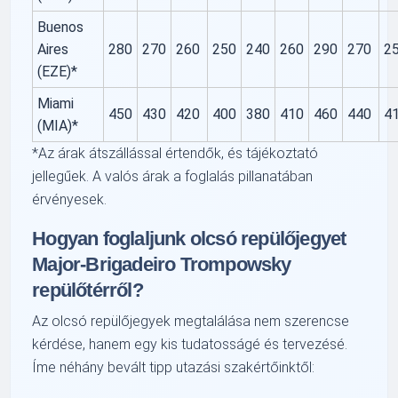
Buenos
Aires
280
270
260
250
240
260
290
270
2
(EZE)*
Miami
450
430
420
400
380
410
460
440
4
(MIA)*
*Az árak átszállással értendők, és tájékoztató
jellegűek. A valós árak a foglalás pillanatában
érvényesek.
Hogyan foglaljunk olcsó repülőjegyet
Major-Brigadeiro Trompowsky
repülőtérről?
Az olcsó repülőjegyek megtalálása nem szerencse
kérdése, hanem egy kis tudatosságé és tervezésé.
Íme néhány bevált tipp utazási szakértőinktől: