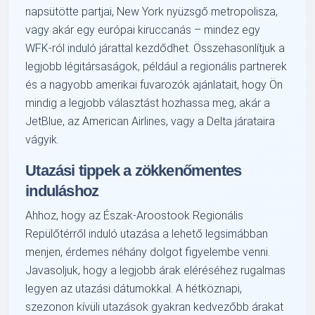
napsütötte partjai, New York nyüzsgő metropolisza,
vagy akár egy európai kiruccanás – mindez egy
WFK-ról induló járattal kezdődhet. Összehasonlítjuk a
legjobb légitársaságok, például a regionális partnerek
és a nagyobb amerikai fuvarozók ajánlatait, hogy Ön
mindig a legjobb választást hozhassa meg, akár a
JetBlue, az American Airlines, vagy a Delta járataira
vágyik.
Utazási tippek a zökkenőmentes
induláshoz
Ahhoz, hogy az Észak-Aroostook Regionális
Repülőtérről induló utazása a lehető legsimábban
menjen, érdemes néhány dolgot figyelembe venni.
Javasoljuk, hogy a legjobb árak eléréséhez rugalmas
legyen az utazási dátumokkal. A hétköznapi,
szezonon kívüli utazások gyakran kedvezőbb árakat