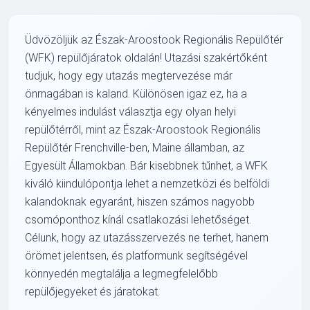
Üdvözöljük az Észak-Aroostook Regionális Repülőtér
(WFK) repülőjáratok oldalán! Utazási szakértőként
tudjuk, hogy egy utazás megtervezése már
önmagában is kaland. Különösen igaz ez, ha a
kényelmes indulást választja egy olyan helyi
repülőtérről, mint az Észak-Aroostook Regionális
Repülőtér Frenchville-ben, Maine államban, az
Egyesült Államokban. Bár kisebbnek tűnhet, a WFK
kiváló kiindulópontja lehet a nemzetközi és belföldi
kalandoknak egyaránt, hiszen számos nagyobb
csomóponthoz kínál csatlakozási lehetőséget.
Célunk, hogy az utazásszervezés ne terhet, hanem
örömet jelentsen, és platformunk segítségével
könnyedén megtalálja a legmegfelelőbb
repülőjegyeket és járatokat.