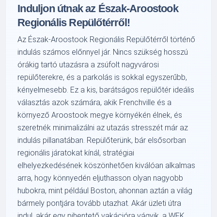
Induljon útnak az Észak-Aroostook
Regionális Repülőtérről!
Az Észak-Aroostook Regionális Repülőtérről történő
indulás számos előnnyel jár. Nincs szükség hosszú
órákig tartó utazásra a zsúfolt nagyvárosi
repülőterekre, és a parkolás is sokkal egyszerűbb,
kényelmesebb. Ez a kis, barátságos repülőtér ideális
választás azok számára, akik Frenchville és a
környező Aroostook megye környékén élnek, és
szeretnék minimalizálni az utazás stresszét már az
indulás pillanatában. Repülőterünk, bár elsősorban
regionális járatokat kínál, stratégiai
elhelyezkedésének köszönhetően kiválóan alkalmas
arra, hogy könnyedén eljuthasson olyan nagyobb
hubokra, mint például Boston, ahonnan aztán a világ
bármely pontjára tovább utazhat. Akár üzleti útra
indul, akár egy pihentető vakációra vágyik, a WFK