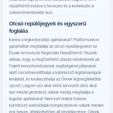
repülőtérről indulva a tervezés és a kivitelezés is
zökkenőmentesebb lesz.
Olcsó repülőjegyek és egyszerű
foglalás
Keresi a legkedvezőbb ajánlatokat? Platformunkon
garantáltan megtalálja az olcsó repülőjegyeket az
Észak-Aroostook Regionális Repülőtérről. Hiszünk
abban, hogy a megfizethető utazás mindenkinek jár.
Fejlett keresőrendszerünk segítségével pillanatok
alatt összehasonlíthatja a különböző légitársaságok
kínálatát, és kiválaszthatja az Önnek legmegfelelőbb
opciót. Legyen szó akár előre tervezett útról, akár
last minute járatokról, nálunk mindig megtalálja a
legjobb ajánlatokat. Nem kell órákat töltenie
különböző weboldalak böngészésével; nálunk minden
egy helyen, áttekinthetően áll rendelkezésre. Célunk,