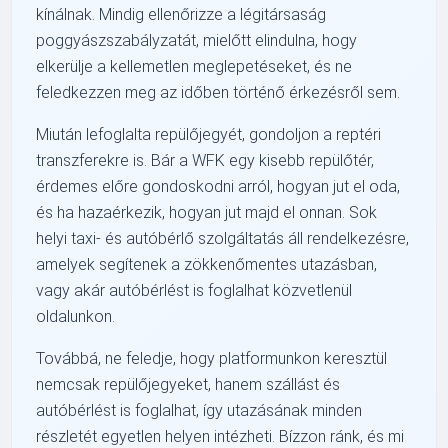
kínálnak. Mindig ellenőrizze a légitársaság
poggyászszabályzatát, mielőtt elindulna, hogy
elkerülje a kellemetlen meglepetéseket, és ne
feledkezzen meg az időben történő érkezésről sem.
Miután lefoglalta repülőjegyét, gondoljon a reptéri
transzferekre is. Bár a WFK egy kisebb repülőtér,
érdemes előre gondoskodni arról, hogyan jut el oda,
és ha hazaérkezik, hogyan jut majd el onnan. Sok
helyi taxi- és autóbérlő szolgáltatás áll rendelkezésre,
amelyek segítenek a zökkenőmentes utazásban,
vagy akár autóbérlést is foglalhat közvetlenül
oldalunkon.
Továbbá, ne feledje, hogy platformunkon keresztül
nemcsak repülőjegyeket, hanem szállást és
autóbérlést is foglalhat, így utazásának minden
részletét egyetlen helyen intézheti. Bízzon ránk, és mi