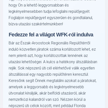
hogy Ön a lehető leggyorsabban és
legkényelmesebben tudja lefoglalni repülőjegyét.
Foglaljon repülőjegyet egyszerűen és gondtalanul,
bízva utazási szakértelmünkben!
Fedezze fel a világot WFK-ról indulva
Bár az Észak-Aroostook Regionális Repülőtérről
induló közvetlen járatok száma korlátozott lehet, ez
nem jelenti azt, hogy korlátozottak lennének az
utazási lehetőségei. A kulcs a hatékony átszállásban
rejlik. Sok népszerű úti cél elérhetővé válik egyetlen
átszállással egy nagyobb repülőtéren keresztül.
Keresőnk segít Önnek megtalálni azokat a járatokat,
amelyek a leggyorsabb és legkényelmesebb
útvonalat kínálják, akár belföldi utazásról, akár
nemzetközi kalandról van szó. Nézzen körül a
népszerű úti célok között, mint például Florida